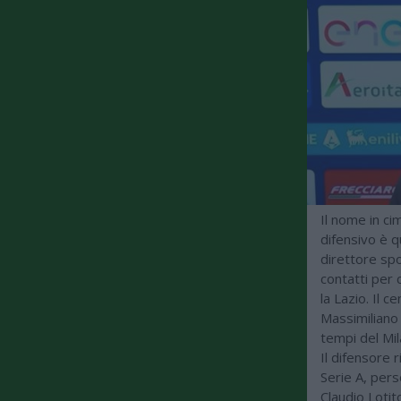
Il nome in cim
difensivo è q
direttore sp
contatti per 
la Lazio. Il 
Massimiliano 
tempi del Mila
Il difensore r
Serie A, perso
Claudio Loti