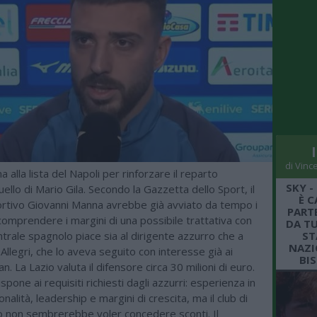
di Vinc
a alla lista del Napoli per rinforzare il reparto
SKY -
uello di Mario Gila. Secondo la Gazzetta dello Sport, il
È C
ortivo Giovanni Manna avrebbe già avviato da tempo i
PARTE
comprendere i margini di una possibile trattativa con
DA TU
centrale spagnolo piace sia al dirigente azzurro che a
ST
NAZI
Allegri, che lo aveva seguito con interesse già ai
BI
n. La Lazio valuta il difensore circa 30 milioni di euro.
ispone ai requisiti richiesti dagli azzurri: esperienza in
nalità, leadership e margini di crescita, ma il club di
to non sembrerebbe voler concedere sconti. Il