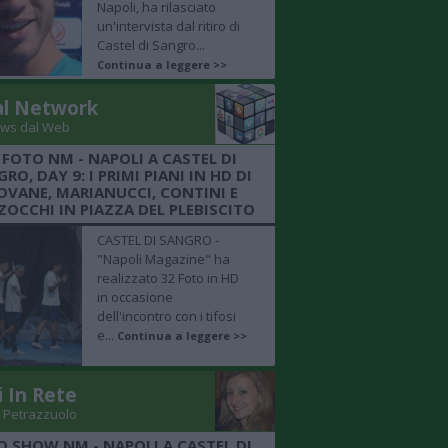
Napoli, ha rilasciato
un'intervista dal ritiro di
Castel di Sangro...
Continua a leggere >>
al Network
ws dal Web
 FOTO NM - NAPOLI A CASTEL DI
RO, DAY 9: I PRIMI PIANI IN HD DI
OVANE, MARIANUCCI, CONTINI E
OCCHI IN PIAZZA DEL PLEBISCITO
CASTEL DI SANGRO -
"Napoli Magazine" ha
realizzato 32 Foto in HD
in occasione
dell'incontro con i tifosi
e...
Continua a leggere >>
i In Rete
 Petrazzuolo
O SHOW NM - NAPOLI A CASTEL DI