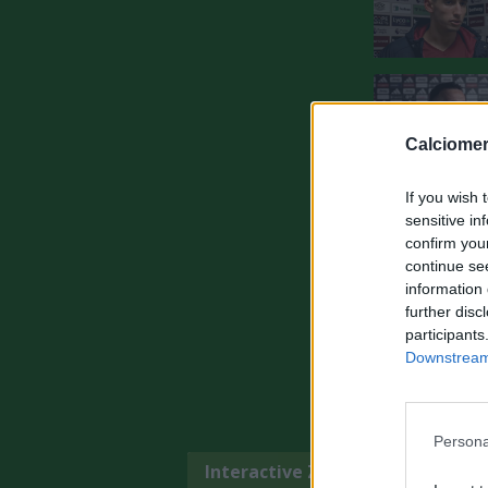
Calciomer
If you wish 
sensitive in
confirm you
continue se
information 
further disc
participants
Downstream 
Persona
Interactive Zone