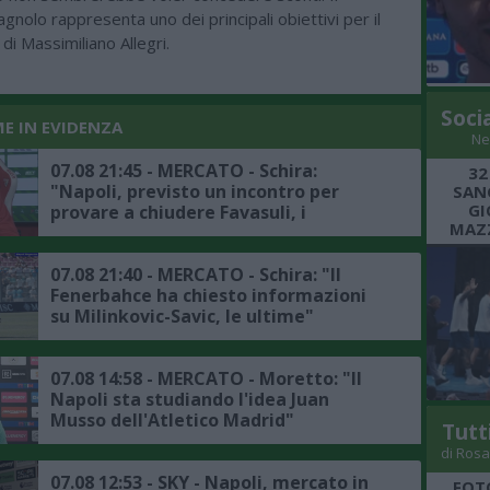
gnolo rappresenta uno dei principali obiettivi per il
di Massimiliano Allegri.
Soci
ME IN EVIDENZA
Ne
07.08 21:45 - MERCATO - Schira:
32
"Napoli, previsto un incontro per
SANG
GI
provare a chiudere Favasuli, i
MAZZ
dettagli"
07.08 21:40 - MERCATO - Schira: "Il
Fenerbahce ha chiesto informazioni
su Milinkovic-Savic, le ultime"
07.08 14:58 - MERCATO - Moretto: "Il
Napoli sta studiando l'idea Juan
Musso dell'Atletico Madrid"
Tutt
di Rosa
07.08 12:53 - SKY - Napoli, mercato in
FOT