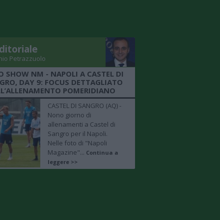
ditoriale
nio Petrazzuolo
O SHOW NM - NAPOLI A CASTEL DI
GRO, DAY 9: FOCUS DETTAGLIATO
LL’ALLENAMENTO POMERIDIANO
CASTEL DI SANGRO (AQ) -
Nono giorno di
allenamenti a Castel di
Sangro per il Napoli.
Nelle foto di "Napoli
Magazine"...
Continua a
leggere >>