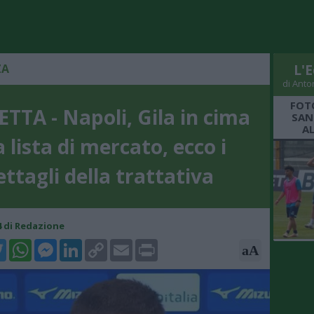
ZA
L'E
di Anto
FOT
TTA - Napoli, Gila in cima
SAN
A
a lista di mercato, ecco i
ettagli della trattativa
54 di Redazione
k
tter
WhatsApp
Messenger
LinkedIn
Copy
Email
Print
aA
Link