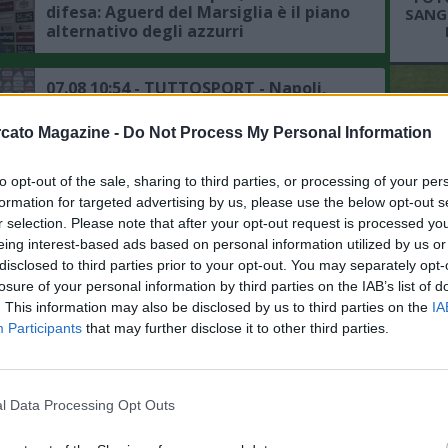
difesa: Aguerd del Marsiglia è il piano
SANGR
alternativo degli azzurri
07.08 10:54 - TUTTOSPORT - Napoli,
mercato in difesa: ecco le alte cifre
chieste dalla Juventus per Gatti
cato Magazine -
Do Not Process My Personal Information
07.08 10:50 - SKY - Napoli, mercato in
to opt-out of the sale, sharing to third parties, or processing of your per
attacco: interesse per Gabriel Jesus, è
formation for targeted advertising by us, please use the below opt-out s
sempre piaciuto ad Allegri
r selection. Please note that after your opt-out request is processed y
L'An
eing interest-based ads based on personal information utilized by us or
del Nu
disclosed to third parties prior to your opt-out. You may separately opt-
07.08 10:38 - IL MATTINO - Napoli,
VID
losure of your personal information by third parties on the IAB’s list of
mercato in entrata: Zeballos e
D
. This information may also be disclosed by us to third parties on the
IA
Favasuli nel mirino di altri club
POM
Participants
that may further disclose it to other third parties.
07.08 09:49 - CDS - Napoli, per
sbloccare il mercato in entrata serve
l Data Processing Opt Outs
la partenza di Lukaku, la situazione