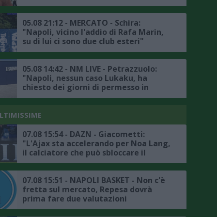
la trattativa con il Chelsea, ecco i
dettagli"
05.08 21:12 - MERCATO - Schira:
"Napoli, vicino l'addio di Rafa Marin,
su di lui ci sono due club esteri"
05.08 14:42 - NM LIVE - Petrazzuolo:
"Napoli, nessun caso Lukaku, ha
chiesto dei giorni di permesso in
accordo con la società, il punto sul
mercato"
ULTIMISSIME
07.08 15:54 - DAZN - Giacometti:
"L'Ajax sta accelerando per Noa Lang,
il calciatore che può sbloccare il
mercato del Napoli è Lukaku"
07.08 15:51 - NAPOLI BASKET - Non c'è
fretta sul mercato, Repesa dovrà
prima fare due valutazioni