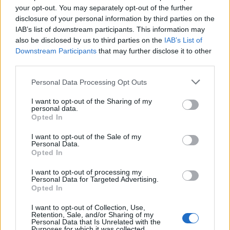
your opt-out. You may separately opt-out of the further
manager coinvolti nell'organizzazione, con canoni anche di
disclosure of your personal information by third parties on the
4.000-4.500 euro al mese. Sulla capacità dell'evento di
IAB’s list of downstream participants. This information may
generare flussi turistici immediati, il Messaggero ha
also be disclosed by us to third parties on the
IAB’s List of
intervistato Fabrizio Cattaneo della Volta, presidente del
Downstream Participants
that may further disclose it to other
Reale Yacht Club Canottieri Savoia, che sarà gemellato con il
third parties.
defender Emirates Team New Zealand: "Da maggio 2027,
quando inizieranno le gare della Louis Vuitton Cup, a luglio con
Personal Data Processing Opt Outs
la competizione vera e propria, potrebbero riversarsi in città
800mila persone", questa la sua stima. "Noi non siamo pronti
I want to opt-out of the Sharing of my
personal data.
per garantire questi flussi internazionali", avverte però
Opted In
Ingenito, citando criticità su mobilità, traffico e servizi. Altro
tema sul tavolo riguarda il futuro di Bagnoli. Le letture qui
I want to opt-out of the Sale of my
divergono: se Federalberghi vede nelle regate un'occasione di
Personal Data.
Opted In
rilancio, gli operatori extralberghieri temono interventi limitati
all'evento. Restano poi le tensioni sulle regole del settore
I want to opt-out of processing my
ricettivo. "Registriamo un paradosso - sostiene Ingenito - Da
Personal Data for Targeted Advertising.
Opted In
una parte la città si candida a ospitare un evento mondiale che
dovrebbe aumentare i flussi turistici, dall'altra si discute una
I want to opt-out of Collection, Use,
delibera che punta a contingentare le strutture ricettive nelle
Retention, Sale, and/or Sharing of my
Personal Data that Is Unrelated with the
aree più turistiche". Una contraddizione, sottolinea, che
Purposes for which it was collected.