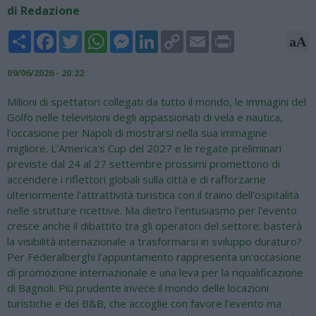
di Redazione
Share
Facebook
Twitter
WhatsApp
Messenger
LinkedIn
Copy
Email
Print
aA
Link
09/06/2026 - 20:22
Milioni di spettatori collegati da tutto il mondo, le immagini del
Golfo nelle televisioni degli appassionati di vela e nautica,
l'occasione per Napoli di mostrarsi nella sua immagine
migliore. L'America's Cup del 2027 e le regate preliminari
previste dal 24 al 27 settembre prossimi promettono di
accendere i riflettori globali sulla città e di rafforzarne
ulteriormente l'attrattività turistica con il traino dell'ospitalità
nelle strutture ricettive. Ma dietro l'entusiasmo per l'evento
cresce anche il dibattito tra gli operatori del settore: basterà
la visibilità internazionale a trasformarsi in sviluppo duraturo?
Per Federalberghi l'appuntamento rappresenta un'occasione
di promozione internazionale e una leva per la riqualificazione
di Bagnoli. Più prudente invece il mondo delle locazioni
turistiche e dei B&B, che accoglie con favore l'evento ma