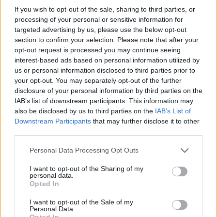
04/12/2026 - 15:46
If you wish to opt-out of the sale, sharing to third parties, or
MERCATO - Casotti: "Schone in scadenza di
processing of your personal or sensitive information for
contratto"
targeted advertising by us, please use the below opt-out
section to confirm your selection. Please note that after your
opt-out request is processed you may continue seeing
03/12/2026 - 00:52
interest-based ads based on personal information utilized by
MR Z - Ci pensa Duvan! Benitez non cambia,
il mercato si infiamma
us or personal information disclosed to third parties prior to
your opt-out. You may separately opt-out of the further
disclosure of your personal information by third parties on the
02/12/2026 - 12:10
IAB’s list of downstream participants. This information may
MERCATO - Konoplyanka proposto anche al
also be disclosed by us to third parties on the
IAB’s List of
Napoli
Downstream Participants
that may further disclose it to other
third parties.
28/11/2026 - 15:57
Personal Data Processing Opt Outs
MERCATO - Venerato: "Lavezzi non tornerà
a Napoli, Gabbiadini è il nome caldo, su
I want to opt-out of the Sharing of my
Giovinco..."
personal data.
Opted In
28/11/2026 - 14:33
I want to opt-out of the Sale of my
MERCATO - Fabian Schà¤r ha il contratto in
Personal Data.
scadenza
Opted In