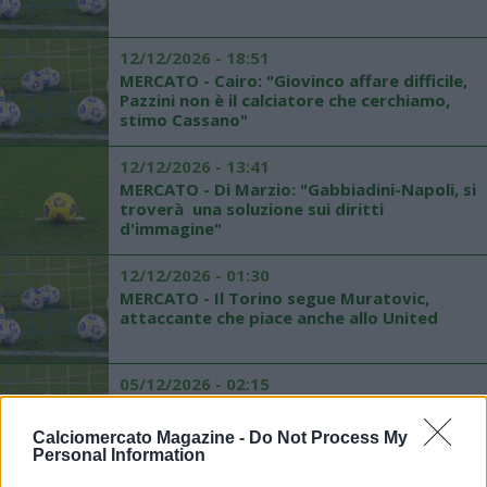
12/12/2026 - 18:51
MERCATO - Cairo: "Giovinco affare difficile,
Pazzini non è il calciatore che cerchiamo,
stimo Cassano"
12/12/2026 - 13:41
MERCATO - Di Marzio: "Gabbiadini-Napoli, si
troverà una soluzione sui diritti
d'immagine"
12/12/2026 - 01:30
MERCATO - Il Torino segue Muratovic,
attaccante che piace anche allo United
05/12/2026 - 02:15
Calcio: Benitez-Ventura, un favore sul
mercato?
Calciomercato Magazine -
Do Not Process My
Personal Information