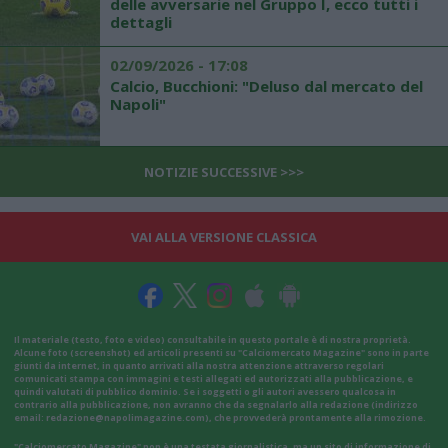
delle avversarie nel Gruppo I, ecco tutti i
dettagli
02/09/2026 - 17:08
Calcio, Bucchioni: "Deluso dal mercato del
Napoli"
NOTIZIE SUCCESSIVE >>>
VAI ALLA VERSIONE CLASSICA
Il materiale (testo, foto e video) consultabile in questo portale è di nostra proprietà.
Alcune foto (screenshot) ed articoli presenti su "Calciomercato Magazine" sono in parte
giunti da internet, in quanto arrivati alla nostra attenzione attraverso regolari
comunicati stampa con immagini e testi allegati ed autorizzati alla pubblicazione, e
quindi valutati di pubblico dominio. Se i soggetti o gli autori avessero qualcosa in
contrario alla pubblicazione, non avranno che da segnalarlo alla redazione (indirizzo
email:
redazione@napolimagazine.com
), che provvederà prontamente alla rimozione.
"Calciomercato Magazine" non è una testata giornalistica, ma un sito di informazione di