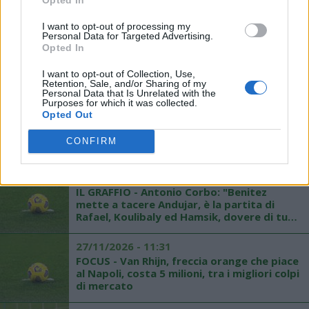
I want to opt-out of processing my
Personal Data for Targeted Advertising.
28/11/2026 - 00:42
Opted In
SKY - Napoli, incontro di mercato a Praga: i
dettagli
I want to opt-out of Collection, Use,
Retention, Sale, and/or Sharing of my
Personal Data that Is Unrelated with the
Purposes for which it was collected.
27/11/2026 - 19:34
Opted Out
MERCATO - Bigon: "Benitez? In futuro
parleremo del rinnovo, Gabbiadini?
CONFIRM
Interverremo in attacco"
27/11/2026 - 12:56
IL GRAFFIO - Antonio Corbo: "Benitez
mette a tacere Andujar, è la partita di
Rafael, Koulibaly ed Hamsik, dovere di tutti
spegnere radio-mercato"
27/11/2026 - 11:31
FOCUS - Van Rhijn, freccia orange che piace
al Napoli, costa 5 milioni, tra i migliori colpi
di mercato