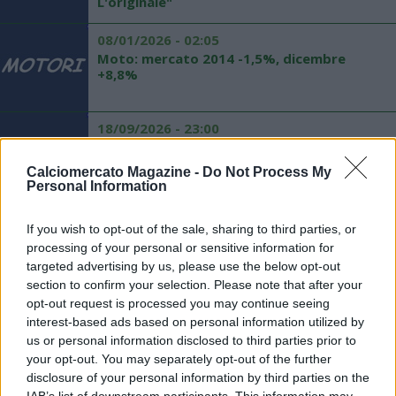
L'originale"
08/01/2026 - 02:05
Moto: mercato 2014 -1,5%, dicembre
+8,8%
18/09/2026 - 23:00
F1: Alonso respinge nuove voci di mercato
Calciomercato Magazine -
Do Not Process My
Personal Information
02/06/2026 - 20:38
If you wish to opt-out of the sale, sharing to third parties, or
MotoGp: mercato, il dilemma Lorenzo
processing of your personal or sensitive information for
targeted advertising by us, please use the below opt-out
section to confirm your selection. Please note that after your
opt-out request is processed you may continue seeing
19/09/2026 - 19:38
interest-based ads based on personal information utilized by
F1, Alonso: Raikkonen migliore su mercato
us or personal information disclosed to third parties prior to
your opt-out. You may separately opt-out of the further
disclosure of your personal information by third parties on the
06/04/2026 - 04:47
IAB’s list of downstream participants. This information may