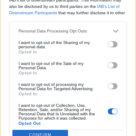
Moto: -17% il mercato delle due ruote nel
also be disclosed by us to third parties on the
IAB’s List of
2011
Downstream Participants
that may further disclose it to other
third parties.
06/04/2026 - 04:47
Personal Data Processing Opt Outs
Moto: Colaninno, mercato italiano male
I want to opt-out of the Sharing of my
personal data.
Opted In
NOTIZIE SUCCESSIVE >>>
I want to opt-out of the Sale of my
Personal Data.
Opted In
VAI ALLA VERSIONE CLASSICA
I want to opt-out of processing my
Personal Data for Targeted Advertising.
Opted In
I want to opt-out of Collection, Use,
Retention, Sale, and/or Sharing of my
Il materiale (testo, foto e video) consultabile in questo portale è di nostra proprietà.
Personal Data that Is Unrelated with the
Alcune foto (screenshot) ed articoli presenti su "Calciomercato Magazine" sono in parte
Purposes for which it was collected.
giunti da internet, in quanto arrivati alla nostra attenzione attraverso regolari
Opted Out
comunicati stampa con immagini e testi allegati ed autorizzati alla pubblicazione, e
quindi valutati di pubblico dominio. Se i soggetti o gli autori avessero qualcosa in
contrario alla pubblicazione, non avranno che da segnalarlo alla redazione (indirizzo
CONFIRM