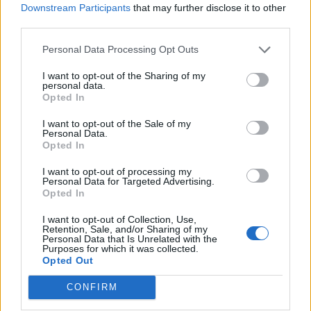
Downstream Participants
that may further disclose it to other
un’opportunità importante come questa e l’abbiamo colta al
third parties.
volo. Questo ci permette anche di sentirci più sereni in attesa
del pieno recupero di Vivian Sevenich dal suo infortunio. Dani
Personal Data Processing Opt Outs
ha mostrato subito grande entusiasmo e si è messa a
disposizione della squadra, dicendoci che per lei è una grande
I want to opt-out of the Sharing of my
personal data.
occasione giocare con l’Orizzonte e che vuole sfruttarla nel
Opted In
migliore dei modi. Parliamo di un’atleta che milita in una delle
nazionali in questo momento tra le più forti del mondo e
I want to opt-out of the Sale of my
sicuramente rappresenta un grandissimo innesto per
Personal Data.
Opted In
l’Orizzonte. Sono convinta che questa novità potrà rivelarsi
come la classica opportunità che inizialmente non rientrava in
I want to opt-out of processing my
un progetto, ma che poi si trasformerà in un’occasione
Personal Data for Targeted Advertising.
Opted In
importante. Quindi mi ritengo fortunata perchè siamo riusciti a
far coincidere tutti gli eventi».
I want to opt-out of Collection, Use,
Retention, Sale, and/or Sharing of my
Personal Data that Is Unrelated with the
Purposes for which it was collected.
Opted Out
CONFIRM