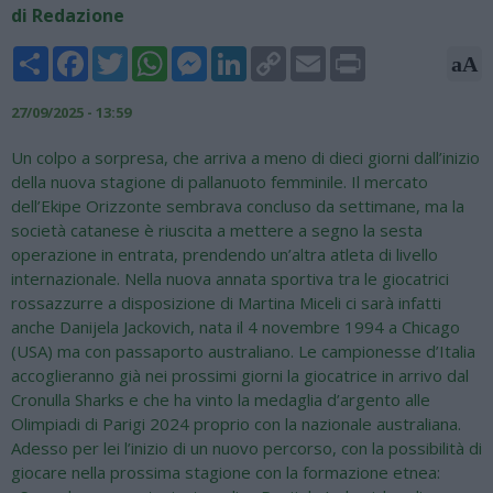
di Redazione
Share
Facebook
Twitter
WhatsApp
Messenger
LinkedIn
Copy
Email
Print
aA
Link
27/09/2025 - 13:59
Un colpo a sorpresa, che arriva a meno di dieci giorni dall’inizio
della nuova stagione di pallanuoto femminile. Il mercato
dell’Ekipe Orizzonte sembrava concluso da settimane, ma la
società catanese è riuscita a mettere a segno la sesta
operazione in entrata, prendendo un’altra atleta di livello
internazionale. Nella nuova annata sportiva tra le giocatrici
rossazzurre a disposizione di Martina Miceli ci sarà infatti
anche Danijela Jackovich, nata il 4 novembre 1994 a Chicago
(USA) ma con passaporto australiano. Le campionesse d’Italia
accoglieranno già nei prossimi giorni la giocatrice in arrivo dal
Cronulla Sharks e che ha vinto la medaglia d’argento alle
Olimpiadi di Parigi 2024 proprio con la nazionale australiana.
Adesso per lei l’inizio di un nuovo percorso, con la possibilità di
giocare nella prossima stagione con la formazione etnea: