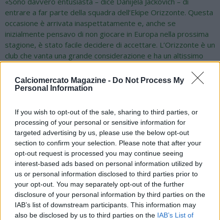
«Sono davvero entusiasta – dice Danijela Jackovich – di
entrare a far parte della squadra dell’Ekipe Orizzonte. Questa
occasione è arrivata inaspettatamente e, anche se
inizialmente pensavo di non giocare in Europa nella prossima
stagione, è stato facile decidere di accettare. L’Orizzonte è un
club che vanta una grande considerazione e ha un altissimo
livello di professionalità. Ho sentito solo cose fantastiche sulla
squadra e sull’ambiente dalla mia cara amica e compagna di
Calciomercato Magazine -
Do Not Process My
squadra delle Aussie Stingers, Bronte Halligan, che è a Catania
Personal Information
da diversi anni. Non vedo l’ora di giocare le partite di alto
livello che ci attendono, a partire dai primi turni di Champions
If you wish to opt-out of the sale, sharing to third parties, or
League. Spero anche di immergermi nella cultura siciliana, sia
processing of your personal or sensitive information for
nel cibo che nello stile di vita, e di costruire relazioni
targeted advertising by us, please use the below opt-out
importanti con le mie nuove compagne lungo questo
section to confirm your selection. Please note that after your
percorso. Voglio sfruttare da subito ogni occasione che mi
opt-out request is processed you may continue seeing
capiterà con questo club. Il mio sogno è di vivere appieno
interest-based ads based on personal information utilized by
questa esperienza, crescere come giocatrice e, si spera,
us or personal information disclosed to third parties prior to
your opt-out. You may separately opt-out of the further
trovare un nuovo posto da chiamare casa qui a Catania». A
disclosure of your personal information by third parties on the
salutare l’arrivo di Danijela Jackovic, il presidente dell’Ekipe
IAB’s list of downstream participants. This information may
Orizzonte: «Pensavamo – spiega Tania Di Mario – che il
also be disclosed by us to third parties on the
IAB’s List of
nostro mercato fosse chiuso, ma si è presentata