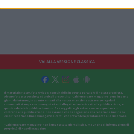
VAI ALLA VERSIONE CLASSICA
Il materiale (testo, foto e video) consultabile in questo portale è di nostra proprietà.
Alcune foto (screenshot) ed articoli presenti su "Calciomercato Magazine" sono in parte
giunti da internet, in quanto arrivati alla nostra attenzione attraverso regolari
comunicati stampa con immagini e testi allegati ed autorizzati alla pubblicazione, e
quindi valutati di pubblico dominio. Se i soggetti o gli autori avessero qualcosa in
contrario alla pubblicazione, non avranno che da segnalarlo alla redazione (indirizzo
email:
redazione@napolimagazine.com
), che provvederà prontamente alla rimozione.
"Calciomercato Magazine" non è una testata giornalistica, ma un sito di informazione di
proprietà di Napoli Magazine.