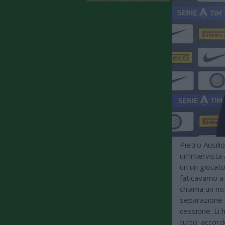
Pietro Ausilio
un'intervista
un un giocato
faticavamo a
chiama un not
separazione e
cessione. Li 
tutto: accord