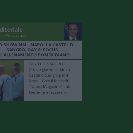
ditoriale
nio Petrazzuolo
O SHOW NM - NAPOLI A CASTEL DI
SANGRO, DAY 8: FOCUS
LL’ALLENAMENTO POMERIDIANO
CASTEL DI SANGRO -
Ottavo giorno di ritiro a
Castel di Sangro per il
Napoli. Ecco il focus di
"Napoli Magazine" sul...
Continua a leggere >>