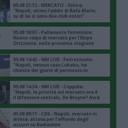
05.08 21:12 - MERCATO - Schira:
"Napoli, vicino l'addio di Rafa Marin,
su di lui ci sono due club esteri"
05.08 18:07 - Pallanuoto femminile:
Nuovo colpo di mercato per l'Ekipe
Orizzonte, nella prossima stagione
Lavinia Papi indosserà la calottina
rossazzurra
05.08 14:42 - NM LIVE - Petrazzuolo:
"Napoli, nessun caso Lukaku, ha
chiesto dei giorni di permesso in
accordo con la società, il punto sul
mercato"
05.08 14:34 - NM LIVE - Coppola:
"Napoli, la priorità sul mercato ora è
il difensore centrale, De Bruyne? Avrà
avuto delle rassicurazioni da Allegri"
05.08 09:11 - CDS - Napoli, mercato in
difesa: attesa per l'affondo degli
azzurri su Badiashile