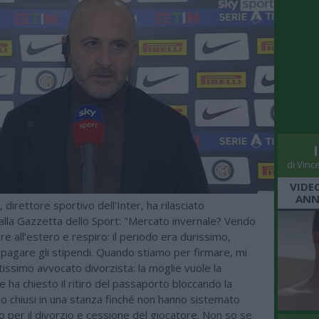
di Vinc
VIDE
ANN
, direttore sportivo dell'Inter, ha rilasciato
 alla Gazzetta dello Sport: "Mercato invernale? Vendo
re all’estero e respiro: il periodo era durissimo,
 pagare gli stipendi. Quando stiamo per firmare, mi
issimo avvocato divorzista: la moglie vuole la
 ha chiesto il ritiro del passaporto bloccando la
ho chiusi in una stanza finché non hanno sistemato
o per il divorzio e cessione del giocatore. Non so se