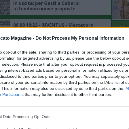
in uscita: per Gatti e Cabal si
attendono nuove proposte
06.08 10:22 - JUVENTUS - Mercato in
L'An
entrata: la priorità della dirigenza è il
del Nu
portiere, Spalletti preferisce Suzuki a
cato Magazine -
Do Not Process My Personal Information
Vicario
VIDEO
GLI
06.08 10:17 - IL COMMENTO -
to opt-out of the sale, sharing to third parties, or processing of your per
Zazzaroni: "Mercato ed esterofilia
formation for targeted advertising by us, please use the below opt-out s
"provinciale", il movimento penalizza
r selection. Please note that after your opt-out request is processed y
chi ha il passaporto della Repubblica
eing interest-based ads based on personal information utilized by us or
italiana"
disclosed to third parties prior to your opt-out. You may separately opt-
06.08 10:09 - MERCATO - Inter, si fa
losure of your personal information by third parties on the IAB’s list of
complicata la questione Romero, il
. This information may also be disclosed by us to third parties on the
IA
punto sulla trattativa
Participants
that may further disclose it to other third parties.
06.08 02:00 - MERCATO - Manchester
United, si raffredda la pista Watkins,
l Data Processing Opt Outs
altri nomi per l'attacco dei Red Devils