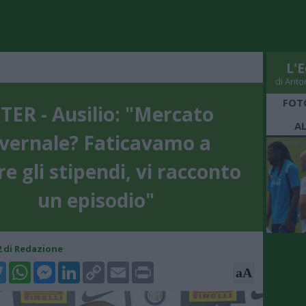
L'E
di Anto
FOT
TER - Ausilio: "Mercato
A
nvernale? Faticavamo a
e gli stipendi, vi racconto
un episodio"
02 di Redazione
k
tter
WhatsApp
Messenger
LinkedIn
Copy
Email
Print
aA
Link