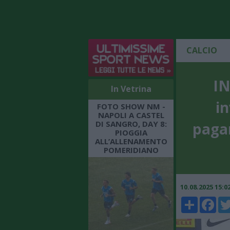
CALCIO
IN
In Vetrina
i
FOTO SHOW NM -
NAPOLI A CASTEL
DI SANGRO, DAY 8:
pagar
PIOGGIA
ALL’ALLENAMENTO
POMERIDIANO
10.08.2025 15:
Share
Faceboo
Twi