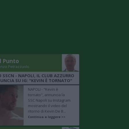
Il Punto
enzo Petrazzuolo
O SSCN - NAPOLI, IL CLUB AZZURRO
UNCIA SU IG: "KEVIN È TORNATO"
NAPOLI - "Kevin è
tornato", annuncia la
SSC Napoli su Instagram
mostrando il video del
ritorno di Kevin De B...
Continua a leggere >>