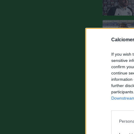
Calciomer
If you wish 
sensitive in
confirm you
continue se
information 
further disc
participants
Downstream 
Persona