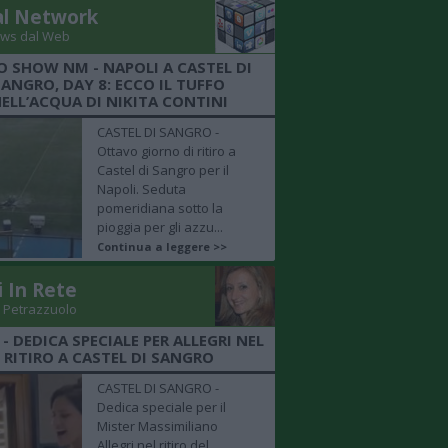
al Network
ws dal Web
O SHOW NM - NAPOLI A CASTEL DI
SANGRO, DAY 8: ECCO IL TUFFO
ELL’ACQUA DI NIKITA CONTINI
CASTEL DI SANGRO -
Ottavo giorno di ritiro a
Castel di Sangro per il
Napoli. Seduta
pomeridiana sotto la
pioggia per gli azzu...
Continua a leggere >>
i In Rete
 Petrazzuolo
 - DEDICA SPECIALE PER ALLEGRI NEL
RITIRO A CASTEL DI SANGRO
CASTEL DI SANGRO -
Dedica speciale per il
Mister Massimiliano
Allegri nel ritiro del