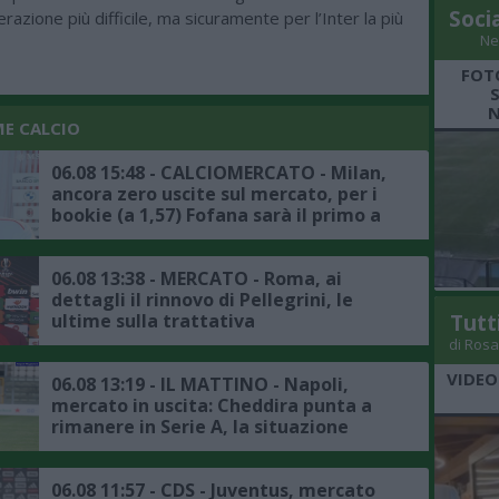
Soci
erazione più difficile, ma sicuramente per l’Inter la più
Ne
FOT
N
ME CALCIO
06.08 15:48 - CALCIOMERCATO - Milan,
ancora zero uscite sul mercato, per i
bookie (a 1,57) Fofana sarà il primo a
salutare
06.08 13:38 - MERCATO - Roma, ai
dettagli il rinnovo di Pellegrini, le
ultime sulla trattativa
Tutt
di Rosa
VIDEO
06.08 13:19 - IL MATTINO - Napoli,
mercato in uscita: Cheddira punta a
rimanere in Serie A, la situazione
06.08 11:57 - CDS - Juventus, mercato