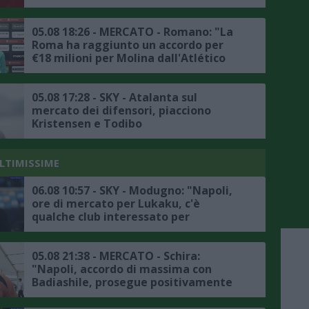
05.08 18:26 - MERCATO - Romano: "La
Roma ha raggiunto un accordo per
€18 milioni per Molina dall'Atlético
Madrid"
05.08 17:28 - SKY - Atalanta sul
mercato dei difensori, piacciono
Kristensen e Todibo
ULTIMISSIME
06.08 10:57 - SKY - Modugno: "Napoli,
ore di mercato per Lukaku, c'è
qualche club interessato per
l'attaccante belga, l'Atlanta non è in
pole"
05.08 21:38 - MERCATO - Schira:
"Napoli, accordo di massima con
Badiashile, prosegue positivamente
la trattativa con il Chelsea, ecco i
dettagli"