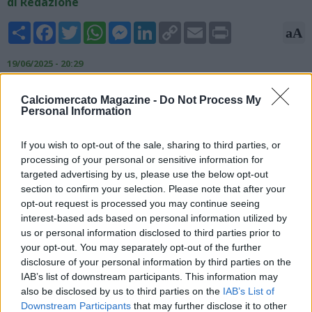
di Redazione
Share
Facebook
Twitter
WhatsApp
Messenger
LinkedIn
Copy
Email
Print
aA
Link
19/06/2025 - 20:29
Secondo quanto riportato da Il Giorno, l'attaccante Alvaro
Calciomercato Magazine -
Do Not Process My
Morata tornerà al Milan a gennaio dopo il prestito al
Personal Information
Galatasaray. Tuttavia, lo spagnolo non resterà in rossonero. la
destinazione sarebbe il Como che dovrebbe però trattare con
If you wish to opt-out of the sale, sharing to third parties, or
il club italiano i turchi per portare l'iberico sul Lario. Un'idea
processing of your personal or sensitive information for
allettante, ma che per ora sarebbe soltanto un'alternativa a
targeted advertising by us, please use the below opt-out
Roberto Piccoli, di rientro all'Atalanta.
section to confirm your selection. Please note that after your
opt-out request is processed you may continue seeing
interest-based ads based on personal information utilized by
us or personal information disclosed to third parties prior to
your opt-out. You may separately opt-out of the further
disclosure of your personal information by third parties on the
IAB’s list of downstream participants. This information may
also be disclosed by us to third parties on the
IAB’s List of
Downstream Participants
that may further disclose it to other