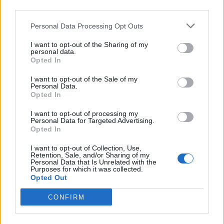
third parties.
Personal Data Processing Opt Outs
I want to opt-out of the Sharing of my
personal data.
Opted In
I want to opt-out of the Sale of my
VAI ALLA VERSIONE CLASSICA
Personal Data.
Opted In
I want to opt-out of processing my
Personal Data for Targeted Advertising.
Opted In
Il materiale (testo, foto e video) consultabile in questo portale è di nostra proprietà.
Alcune foto (screenshot) ed articoli presenti su "Calciomercato Magazine" sono in parte
I want to opt-out of Collection, Use,
giunti da internet, in quanto arrivati alla nostra attenzione attraverso regolari
Retention, Sale, and/or Sharing of my
comunicati stampa con immagini e testi allegati ed autorizzati alla pubblicazione, e
Personal Data that Is Unrelated with the
quindi valutati di pubblico dominio. Se i soggetti o gli autori avessero qualcosa in
contrario alla pubblicazione, non avranno che da segnalarlo alla redazione (indirizzo
Purposes for which it was collected.
email:
redazione@napolimagazine.com
), che provvederà prontamente alla rimozione.
Opted Out
"Calciomercato Magazine" non è una testata giornalistica, ma un sito di informazione di
proprietà di Napoli Magazine.
CONFIRM