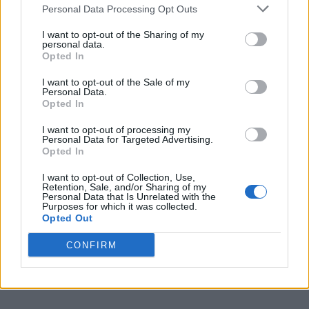
Personal Data Processing Opt Outs
I want to opt-out of the Sharing of my
personal data.
Opted In
VAI ALLA VERSIONE CLASSICA
I want to opt-out of the Sale of my
Personal Data.
Opted In
I want to opt-out of processing my
Il materiale (testo, foto e video) consultabile in questo portale è di nostra proprietà.
Personal Data for Targeted Advertising.
Alcune foto (screenshot) ed articoli presenti su "Calciomercato Magazine" sono in parte
Opted In
giunti da internet, in quanto arrivati alla nostra attenzione attraverso regolari
comunicati stampa con immagini e testi allegati ed autorizzati alla pubblicazione, e
quindi valutati di pubblico dominio. Se i soggetti o gli autori avessero qualcosa in
I want to opt-out of Collection, Use,
contrario alla pubblicazione, non avranno che da segnalarlo alla redazione (indirizzo
Retention, Sale, and/or Sharing of my
email:
redazione@napolimagazine.com
), che provvederà prontamente alla rimozione.
Personal Data that Is Unrelated with the
Purposes for which it was collected.
"Calciomercato Magazine" non è una testata giornalistica, ma un sito di informazione di
proprietà di Napoli Magazine.
Opted Out
CONFIRM