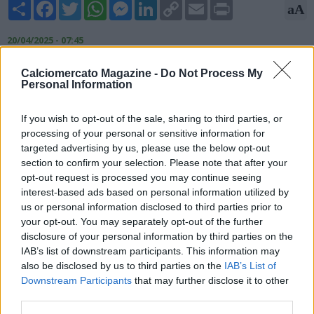
Share
Facebook
Twitter
WhatsApp
Messenger
LinkedIn
Copy
Email
Print
aA
Link
20/04/2025 - 07:45
Fabrizio Romano, esperto di mercato, scrive su X: "Hugo
Calciomercato Magazine -
Do Not Process My
Ekitike dovrebbe lasciare l'Eintracht Francoforte in estate
Personal Information
dopo l'ottima stagione che sta disputando. I club della
Premier League hanno già iniziato a chiedere l'attaccante
If you wish to opt-out of the sale, sharing to third parties, or
francese in vista della finestra di trasferimento estiva".
processing of your personal or sensitive information for
targeted advertising by us, please use the below opt-out
section to confirm your selection. Please note that after your
opt-out request is processed you may continue seeing
interest-based ads based on personal information utilized by
us or personal information disclosed to third parties prior to
your opt-out. You may separately opt-out of the further
disclosure of your personal information by third parties on the
IAB’s list of downstream participants. This information may
also be disclosed by us to third parties on the
IAB’s List of
Downstream Participants
that may further disclose it to other
third parties.