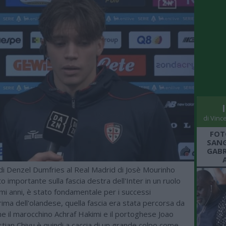
di Vinc
FOT
SANG
GABR
 di Denzel Dumfries al Real Madrid di Josè Mourinho
to importante sulla fascia destra dell'Inter in un ruolo
timi anni, è stato fondamentale per i successi
rima dell'olandese, quella fascia era stata percorsa da
e il marocchino Achraf Hakimi e il portoghese Joao
stian Chivu è quindi a caccia di un grande colpo come