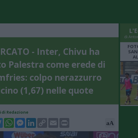
L'E
di Anto
FOT
RCATO - Inter, Chivu ha
SAN
A
to Palestra come erede di
fries: colpo nerazzurro
icino (1,67) nelle quote
26 di Redazione
k
tter
WhatsApp
Messenger
LinkedIn
Copy
Email
Print
aA
Link