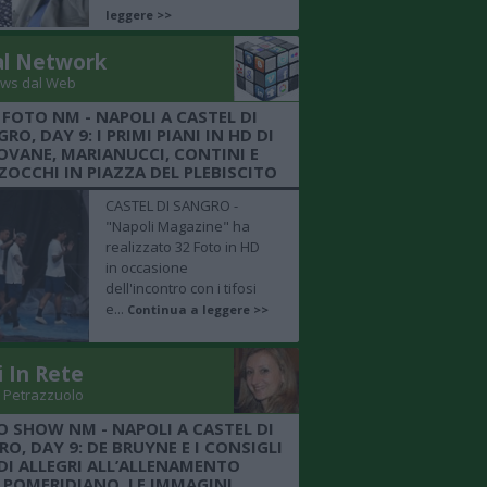
leggere >>
al Network
ws dal Web
 FOTO NM - NAPOLI A CASTEL DI
RO, DAY 9: I PRIMI PIANI IN HD DI
OVANE, MARIANUCCI, CONTINI E
OCCHI IN PIAZZA DEL PLEBISCITO
CASTEL DI SANGRO -
"Napoli Magazine" ha
realizzato 32 Foto in HD
in occasione
dell'incontro con i tifosi
e...
Continua a leggere >>
i In Rete
 Petrazzuolo
O SHOW NM - NAPOLI A CASTEL DI
O, DAY 9: DE BRUYNE E I CONSIGLI
DI ALLEGRI ALL’ALLENAMENTO
POMERIDIANO, LE IMMAGINI