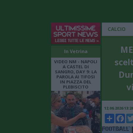
CALCIO
ME
In Vetrina
scel
VIDEO NM - NAPOLI
A CASTEL DI
SANGRO, DAY 9: LA
Dum
PAROLA AI TIFOSI
IN PIAZZA DEL
v
PLEBISCITO
12.06.2026 13:
Share
Faceboo
Twi