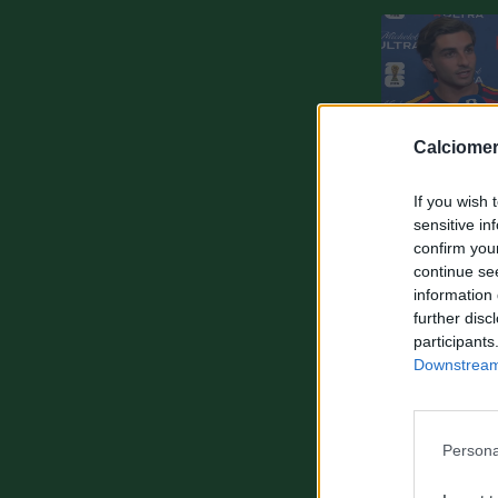
Calciomer
If you wish 
sensitive in
confirm you
continue se
information 
further disc
participants
Downstream 
Persona