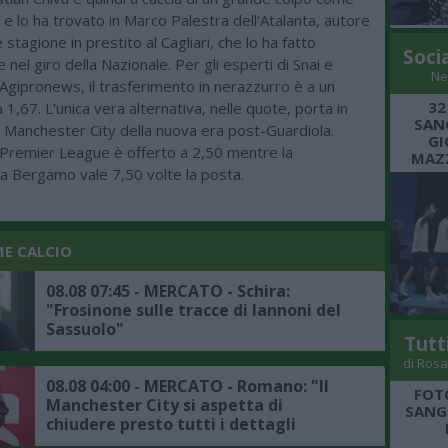
 lo ha trovato in Marco Palestra dell'Atalanta, autore
 stagione in prestito al Cagliari, che lo ha fatto
Soci
 nel giro della Nazionale. Per gli esperti di Snai e
Ne
a Agipronews, il trasferimento in nerazzurro è a un
32
1,67. L'unica vera alternativa, nelle quote, porta in
SANG
al Manchester City della nuova era post-Guardiola.
GI
 Premier League è offerto a 2,50 mentre la
MAZZ
 Bergamo vale 7,50 volte la posta.
ME CALCIO
08.08 07:45 - MERCATO - Schira:
"Frosinone sulle tracce di Iannoni del
Sassuolo"
Tutt
di Rosa
08.08 04:00 - MERCATO - Romano: "Il
FOT
Manchester City si aspetta di
SANGR
chiudere presto tutti i dettagli
dell'affare Bouaddi"