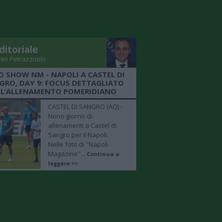
ditoriale
nio Petrazzuolo
O SHOW NM - NAPOLI A CASTEL DI
GRO, DAY 9: FOCUS DETTAGLIATO
LL’ALLENAMENTO POMERIDIANO
CASTEL DI SANGRO (AQ) -
Nono giorno di
allenamenti a Castel di
Sangro per il Napoli.
Nelle foto di "Napoli
Magazine"...
Continua a
leggere >>