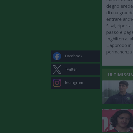
degno erede e
di una grande
entrare anche
Sisal, riport
passo e paga 
Inghilterra, 
L'approdo in
permanenza a
Facebook
Twitter
ULTIMISSI
Instagram