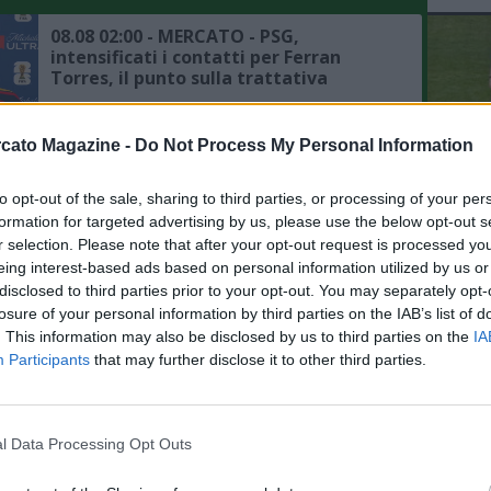
08.08 02:00 - MERCATO - PSG,
intensificati i contatti per Ferran
Torres, il punto sulla trattativa
08.08 00:15 - MERCATO - Romano:
cato Magazine -
Do Not Process My Personal Information
"Badiashile ha dato apertura totale al
Napoli, il punto su Aguerd"
to opt-out of the sale, sharing to third parties, or processing of your per
L'An
formation for targeted advertising by us, please use the below opt-out s
del Nu
07.08 23:53 - MERCATO - Moretto:
r selection. Please note that after your opt-out request is processed y
VID
"Ruggeri ha accettato l'offerta
eing interest-based ads based on personal information utilized by us or
D
dell'Aston Villa"
disclosed to third parties prior to your opt-out. You may separately opt-
POM
losure of your personal information by third parties on the IAB’s list of
. This information may also be disclosed by us to third parties on the
IA
07.08 23:41 - MERCATO - Romano:
Participants
that may further disclose it to other third parties.
"Liverpool, preso Araujo in prestito
dal Barcellona"
l Data Processing Opt Outs
07.08 22:42 - MERCATO - Romano su
Anguissa: "Il Napoli non è in ansia, ma