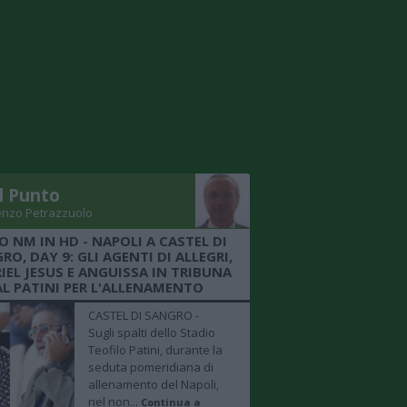
Il Punto
enzo Petrazzuolo
O NM IN HD - NAPOLI A CASTEL DI
RO, DAY 9: GLI AGENTI DI ALLEGRI,
IEL JESUS E ANGUISSA IN TRIBUNA
AL PATINI PER L'ALLENAMENTO
CASTEL DI SANGRO -
Sugli spalti dello Stadio
Teofilo Patini, durante la
seduta pomeridiana di
allenamento del Napoli,
nel non...
Continua a