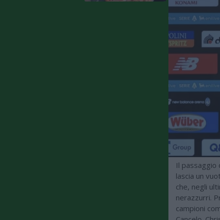
Il passaggio
lascia un vuo
che, negli ul
nerazzurri. P
campioni com
Cancelo. Chri