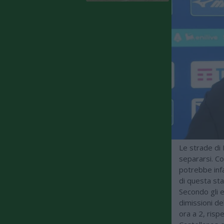
Le strade di 
separarsi. C
potrebbe infa
di questa sta
Secondo gli e
dimissioni de
ora a 2, rispe