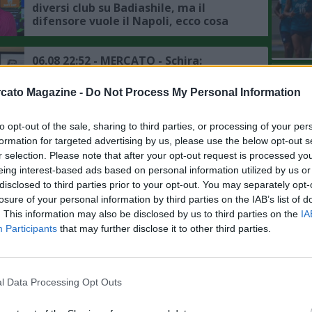
diversi club su Badiashile, ma il
difensore vuole il Napoli, ecco cosa
frena la trattativa
06.08 22:52 - MERCATO - Schira:
"Atalanta, offerti 12 milioni per
L'An
Kristensen, l'Udinese ne vuole di più, i
cato Magazine -
Do Not Process My Personal Information
del Nu
dettagli"
VIDEO
06.08 15:48 - CALCIOMERCATO - Milan,
GLI
to opt-out of the sale, sharing to third parties, or processing of your per
ancora zero uscite sul mercato, per i
formation for targeted advertising by us, please use the below opt-out s
bookie (a 1,57) Fofana sarà il primo a
r selection. Please note that after your opt-out request is processed y
salutare
eing interest-based ads based on personal information utilized by us or
disclosed to third parties prior to your opt-out. You may separately opt-
06.08 13:38 - MERCATO - Roma, ai
losure of your personal information by third parties on the IAB’s list of
dettagli il rinnovo di Pellegrini, le
. This information may also be disclosed by us to third parties on the
IA
ultime sulla trattativa
Participants
that may further disclose it to other third parties.
06.08 13:19 - IL MATTINO - Napoli,
mercato in uscita: Cheddira punta a
l Data Processing Opt Outs
rimanere in Serie A, la situazione