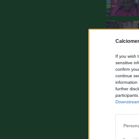
Calciomer
If you wish 
sensitive in
confirm you
continue se
information 
further disc
participants
Downstream 
Persona