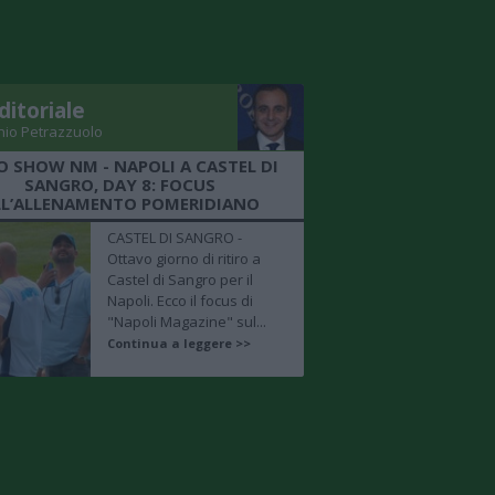
ditoriale
nio Petrazzuolo
O SHOW NM - NAPOLI A CASTEL DI
SANGRO, DAY 8: FOCUS
LL’ALLENAMENTO POMERIDIANO
CASTEL DI SANGRO -
Ottavo giorno di ritiro a
Castel di Sangro per il
Napoli. Ecco il focus di
"Napoli Magazine" sul...
Continua a leggere >>