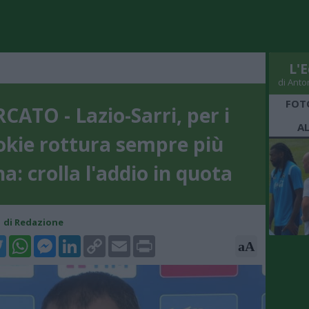
L'E
di Anto
FOT
CATO - Lazio-Sarri, per i
A
okie rottura sempre più
na: crolla l'addio in quota
51 di Redazione
k
tter
WhatsApp
Messenger
LinkedIn
Copy
Email
Print
aA
Link