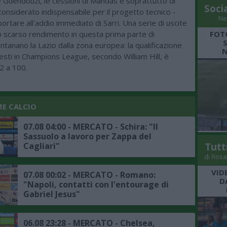
 Guendouzi, le cessioni di Mandas e soprattutto di
Soci
onsiderato indispensabile per il progetto tecnico -
Ne
rtare all'addio immediato di Sarri. Una serie di uscite
lo scarso rendimento in questa prima parte di
FOT
ontanano la Lazio dalla zona europea: la qualificazione
N
esti in Champions League, secondo William Hill, è
2 a 100.
ME CALCIO
07.08 04:00 - MERCATO - Schira: "Il
Sassuolo a lavoro per Zappa del
Cagliari"
Tutt
di Rosa
VID
07.08 00:02 - MERCATO - Romano:
D
"Napoli, contatti con l'entourage di
Gabriel Jesus"
06.08 23:28 - MERCATO - Chelsea,