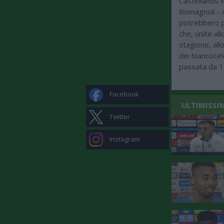
Castellanos e
Romagnoli - c
potrebbero po
che, unite al
stagione, all
dei biancocel
passata da 1
Facebook
ULTIMISSI
Twitter
Instagram