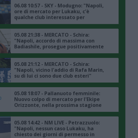
06.08 10:57 - SKY - Modugno: "Napoli,
ore di mercato per Lukaku, c'è
qualche club interessato per
l'attaccante belga, l'Atlanta non è in
pole"
05.08 21:38 - MERCATO - Schira:
"Napoli, accordo di massima con
Badiashile, prosegue positivamente
la trattativa con il Chelsea, ecco i
dettagli"
05.08 21:12 - MERCATO - Schira:
"Napoli, vicino l'addio di Rafa Marin,
su di lui ci sono due club esteri"
05.08 18:07 - Pallanuoto femminile:
Nuovo colpo di mercato per l'Ekipe
Orizzonte, nella prossima stagione
Lavinia Papi indosserà la calottina
rossazzurra
05.08 14:42 - NM LIVE - Petrazzuolo:
"Napoli, nessun caso Lukaku, ha
chiesto dei giorni di permesso in