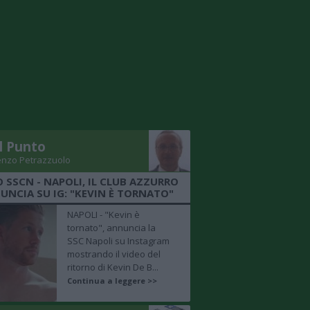
Il Punto
enzo Petrazzuolo
O SSCN - NAPOLI, IL CLUB AZZURRO
UNCIA SU IG: "KEVIN È TORNATO"
NAPOLI - "Kevin è
tornato", annuncia la
SSC Napoli su Instagram
mostrando il video del
ritorno di Kevin De B...
Continua a leggere >>