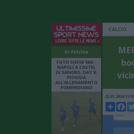
CALCIO
MER
In Vetrina
bo
FOTO SHOW NM -
NAPOLI A CASTEL
DI SANGRO, DAY 8:
vici
PIOGGIA
ALL’ALLENAMENTO
POMERIDIANO
22.01.2026 15:
Share
Faceboo
Twi