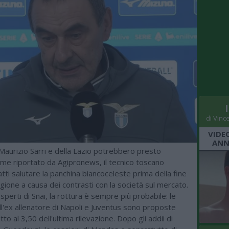
di Vinc
VIDE
ANN
Maurizio Sarri e della Lazio potrebbero presto
ome riportato da Agipronews, il tecnico toscano
tti salutare la panchina biancoceleste prima della fine
gione a causa dei contrasti con la società sul mercato.
sperti di Snai, la rottura è sempre più probabile: le
ll'ex allenatore di Napoli e Juventus sono proposte
tto al 3,50 dell'ultima rilevazione. Dopo gli addii di