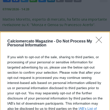
Link
07/06/2026 - 14:20
Matteo Moretto, esperto di mercato, ha fatto una importante
rivelazione su X: "Monza e Genoa su Francesco Acerbi".
Calciomercato Magazine -
Do Not Process My
Monza e Genoa su Francesco Acerbi.
Personal Information
pic.twitter.com/lVvITFG6dS
If you wish to opt-out of the sale, sharing to third parties, or
— Matteo Moretto (@MatteMoretto)
June 7, 2026
processing of your personal or sensitive information for
targeted advertising by us, please use the below opt-out
section to confirm your selection. Please note that after your
opt-out request is processed you may continue seeing
interest-based ads based on personal information utilized by
us or personal information disclosed to third parties prior to
your opt-out. You may separately opt-out of the further
disclosure of your personal information by third parties on the
IAB’s list of downstream participants. This information may
also be disclosed by us to third parties on the
IAB’s List of