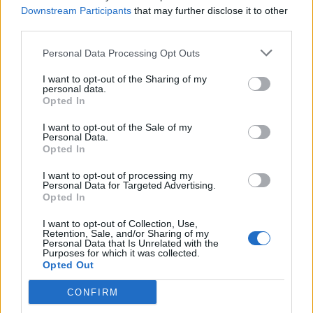
Downstream Participants
that may further disclose it to other
third parties.
Personal Data Processing Opt Outs
I want to opt-out of the Sharing of my
personal data.
Opted In
I want to opt-out of the Sale of my
Personal Data.
Opted In
VAI ALLA VERSIONE CLASSICA
I want to opt-out of processing my
Personal Data for Targeted Advertising.
Opted In
Il materiale (testo, foto e video) consultabile in questo portale è di nostra proprietà.
I want to opt-out of Collection, Use,
Alcune foto (screenshot) ed articoli presenti su "Calciomercato Magazine" sono in parte
Retention, Sale, and/or Sharing of my
giunti da internet, in quanto arrivati alla nostra attenzione attraverso regolari
Personal Data that Is Unrelated with the
comunicati stampa con immagini e testi allegati ed autorizzati alla pubblicazione, e
Purposes for which it was collected.
quindi valutati di pubblico dominio. Se i soggetti o gli autori avessero qualcosa in
Opted Out
contrario alla pubblicazione, non avranno che da segnalarlo alla redazione (indirizzo
email:
redazione@napolimagazine.com
), che provvederà prontamente alla rimozione.
CONFIRM
"Calciomercato Magazine" non è una testata giornalistica, ma un sito di informazione di
proprietà di Napoli Magazine.