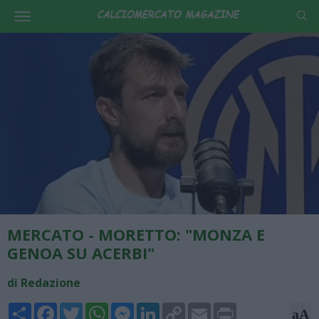
MERCATO - MORETTO: "MONZA E
GENOA SU ACERBI"
di Redazione
Share
Facebook
Twitter
WhatsApp
Messenger
LinkedIn
Copy
Email
Print
aA