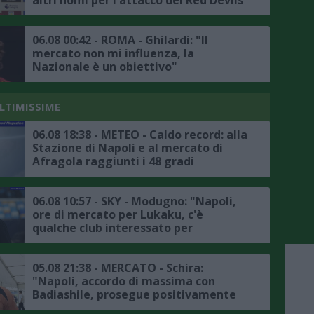
altri nomi per l'attacco dei Red Devils
06.08 00:42 - ROMA - Ghilardi: "Il
mercato non mi influenza, la
Nazionale è un obiettivo"
ULTIMISSIME
06.08 18:38 - METEO - Caldo record: alla
Stazione di Napoli e al mercato di
Afragola raggiunti i 48 gradi
06.08 10:57 - SKY - Modugno: "Napoli,
ore di mercato per Lukaku, c'è
qualche club interessato per
l'attaccante belga, l'Atlanta non è in
pole"
05.08 21:38 - MERCATO - Schira:
"Napoli, accordo di massima con
Badiashile, prosegue positivamente
la trattativa con il Chelsea, ecco i