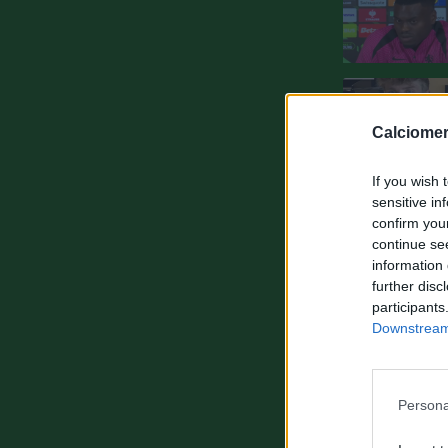
Calciomer
If you wish 
sensitive in
confirm you
continue se
information 
further disc
participants
Downstream 
Persona