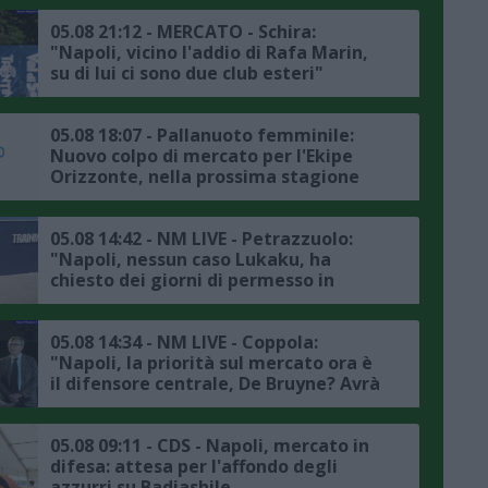
dettagli"
05.08 21:12 - MERCATO - Schira:
"Napoli, vicino l'addio di Rafa Marin,
su di lui ci sono due club esteri"
05.08 18:07 - Pallanuoto femminile:
Nuovo colpo di mercato per l'Ekipe
Orizzonte, nella prossima stagione
Lavinia Papi indosserà la calottina
rossazzurra
05.08 14:42 - NM LIVE - Petrazzuolo:
"Napoli, nessun caso Lukaku, ha
chiesto dei giorni di permesso in
accordo con la società, il punto sul
mercato"
05.08 14:34 - NM LIVE - Coppola:
"Napoli, la priorità sul mercato ora è
il difensore centrale, De Bruyne? Avrà
avuto delle rassicurazioni da Allegri"
05.08 09:11 - CDS - Napoli, mercato in
difesa: attesa per l'affondo degli
azzurri su Badiashile