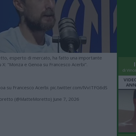
to, esperto di mercato, ha fatto una importante
su X: "Monza e Genoa su Francesco Acerbi".
di Vinc
VIDE
ANN
oa su Francesco Acerbi.
pic.twitter.com/lVvITFG6dS
oretto (@MatteMoretto)
June 7, 2026