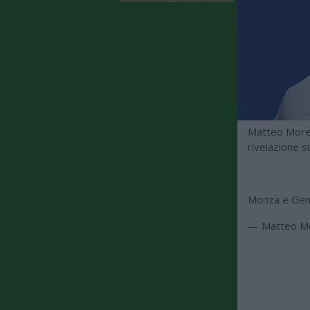
Matteo Moret
rivelazione 
Monza e Gen
— Matteo M