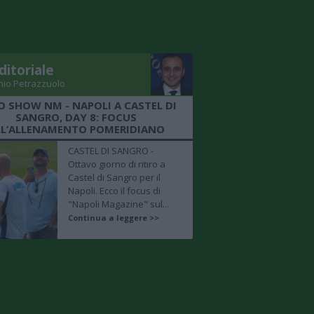
ditoriale
nio Petrazzuolo
O SHOW NM - NAPOLI A CASTEL DI
SANGRO, DAY 8: FOCUS
LL’ALLENAMENTO POMERIDIANO
CASTEL DI SANGRO -
Ottavo giorno di ritiro a
Castel di Sangro per il
Napoli. Ecco il focus di
"Napoli Magazine" sul...
Continua a leggere >>