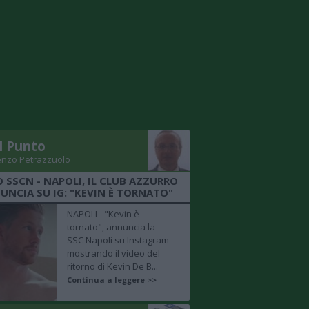
Il Punto
enzo Petrazzuolo
O SSCN - NAPOLI, IL CLUB AZZURRO
UNCIA SU IG: "KEVIN È TORNATO"
NAPOLI - "Kevin è
tornato", annuncia la
SSC Napoli su Instagram
mostrando il video del
ritorno di Kevin De B...
Continua a leggere >>