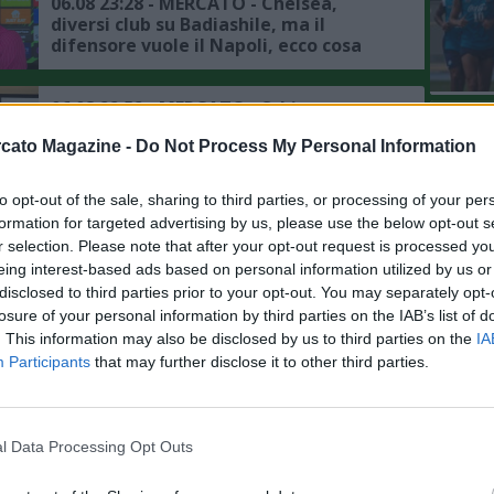
06.08 23:28 - MERCATO - Chelsea,
diversi club su Badiashile, ma il
difensore vuole il Napoli, ecco cosa
frena la trattativa
06.08 22:52 - MERCATO - Schira:
L'An
"Atalanta, offerti 12 milioni per
cato Magazine -
Do Not Process My Personal Information
Kristensen, l'Udinese ne vuole di più, i
del Nu
dettagli"
VIDEO
GLI
to opt-out of the sale, sharing to third parties, or processing of your per
06.08 15:48 - CALCIOMERCATO - Milan,
formation for targeted advertising by us, please use the below opt-out s
ancora zero uscite sul mercato, per i
r selection. Please note that after your opt-out request is processed y
bookie (a 1,57) Fofana sarà il primo a
eing interest-based ads based on personal information utilized by us or
salutare
disclosed to third parties prior to your opt-out. You may separately opt-
06.08 13:38 - MERCATO - Roma, ai
losure of your personal information by third parties on the IAB’s list of
dettagli il rinnovo di Pellegrini, le
. This information may also be disclosed by us to third parties on the
IA
ultime sulla trattativa
Participants
that may further disclose it to other third parties.
06.08 13:19 - IL MATTINO - Napoli,
mercato in uscita: Cheddira punta a
l Data Processing Opt Outs
rimanere in Serie A, la situazione