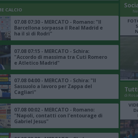
Soci
ME CALCIO
Ne
FOT
07.08 07:30 - MERCATO - Romano: "Il
Barcellona sorpassa il Real Madrid e
N
ha il sì di Rodri"
07.08 07:15 - MERCATO - Schira:
"Accordo di massima tra Cuti Romero
e Atletico Madrid"
07.08 04:00 - MERCATO - Schira: "Il
Sassuolo a lavoro per Zappa del
Tutt
Cagliari"
di Rosa
VID
07.08 00:02 - MERCATO - Romano:
D
"Napoli, contatti con l'entourage di
Gabriel Jesus"