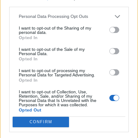
third parties.
Personal Data Processing Opt Outs
I want to opt-out of the Sharing of my
personal data.
Opted In
I want to opt-out of the Sale of my
VAI ALLA VERSIONE CLASSICA
Personal Data.
Opted In
I want to opt-out of processing my
Personal Data for Targeted Advertising.
Opted In
Il materiale (testo, foto e video) consultabile in questo portale è di nostra proprietà.
Alcune foto (screenshot) ed articoli presenti su "Calciomercato Magazine" sono in parte
I want to opt-out of Collection, Use,
giunti da internet, in quanto arrivati alla nostra attenzione attraverso regolari
Retention, Sale, and/or Sharing of my
comunicati stampa con immagini e testi allegati ed autorizzati alla pubblicazione, e
Personal Data that Is Unrelated with the
quindi valutati di pubblico dominio. Se i soggetti o gli autori avessero qualcosa in
Purposes for which it was collected.
contrario alla pubblicazione, non avranno che da segnalarlo alla redazione (indirizzo
email:
redazione@napolimagazine.com
), che provvederà prontamente alla rimozione.
Opted Out
"Calciomercato Magazine" non è una testata giornalistica, ma un sito di informazione di
proprietà di Napoli Magazine.
CONFIRM