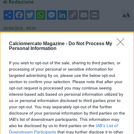
di Redazione
Share
Facebook
Twitter
WhatsApp
Messenger
LinkedIn
Copy
Email
Print
aA
Link
08/06/2026 - 09:50
Igor Paixao, esterno del Marsiglia accostato in passato anche
Calciomercato Magazine -
Do Not Process My
al Napoli, sarebbe attualmente nel mirino della Roma, come
Personal Information
anticipa Matteo Moretto, giornalista ed esperto di mercato,
tramite il canale YouTube di Fabrizio Romano. Gian Piero
If you wish to opt-out of the sale, sharing to third parties, or
Gasperini lo ritiene un nome alternativo a Mason Greenwood.
processing of your personal or sensitive information for
Nelle ultime ore ci sarebbe stato un contatto diretto tra i
targeted advertising by us, please use the below opt-out
giallorossi e l'entourage del brasiliano.
section to confirm your selection. Please note that after your
opt-out request is processed you may continue seeing
interest-based ads based on personal information utilized by
us or personal information disclosed to third parties prior to
your opt-out. You may separately opt-out of the further
disclosure of your personal information by third parties on the
IAB’s list of downstream participants. This information may
also be disclosed by us to third parties on the
IAB’s List of
Downstream Participants
that may further disclose it to other