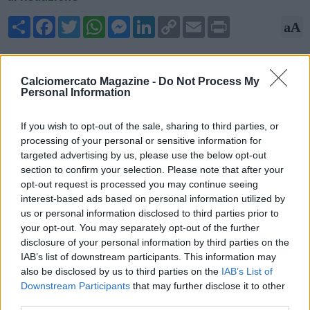
Share
Facebook
Twitter
WhatsApp
Messenger
LinkedIn
Copy
Email
Print
aA
Link
12/06/2026 - 00:42
Calciomercato Magazine -
Do Not Process My
Fabrizio Romano, giornalista, scrive su X: "Bernardo Silva al
Personal Information
Real Madrid, accordo pronto a essere concluso come rivelato
in precedenza...Il mio 'Here we go', presto: accordo alle fasi
If you wish to opt-out of the sale, sharing to third parties, or
finali dopo proposta ufficiale valida fino a giugno 2028 più
processing of your personal or sensitive information for
potenziale opzione. Bernardo Silva, pronto al Real Madrid".
targeted advertising by us, please use the below opt-out
section to confirm your selection. Please note that after your
opt-out request is processed you may continue seeing
interest-based ads based on personal information utilized by
us or personal information disclosed to third parties prior to
your opt-out. You may separately opt-out of the further
disclosure of your personal information by third parties on the
IAB’s list of downstream participants. This information may
also be disclosed by us to third parties on the
IAB’s List of
Downstream Participants
that may further disclose it to other
third parties.