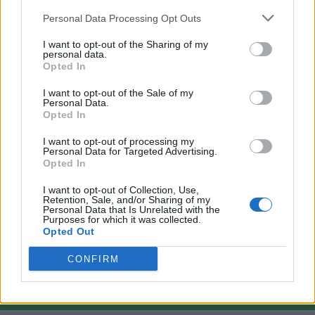
Personal Data Processing Opt Outs
I want to opt-out of the Sharing of my
personal data.
Opted In
VAI ALLA VERSIONE CLASSICA
I want to opt-out of the Sale of my
Personal Data.
Opted In
I want to opt-out of processing my
Personal Data for Targeted Advertising.
Il materiale (testo, foto e video) consultabile in questo portale è di nostra proprietà.
Opted In
Alcune foto (screenshot) ed articoli presenti su "Calciomercato Magazine" sono in parte
giunti da internet, in quanto arrivati alla nostra attenzione attraverso regolari
comunicati stampa con immagini e testi allegati ed autorizzati alla pubblicazione, e
I want to opt-out of Collection, Use,
quindi valutati di pubblico dominio. Se i soggetti o gli autori avessero qualcosa in
Retention, Sale, and/or Sharing of my
contrario alla pubblicazione, non avranno che da segnalarlo alla redazione (indirizzo
Personal Data that Is Unrelated with the
email:
redazione@napolimagazine.com
), che provvederà prontamente alla rimozione.
Purposes for which it was collected.
"Calciomercato Magazine" non è una testata giornalistica, ma un sito di informazione di
Opted Out
proprietà di Napoli Magazine.
CONFIRM