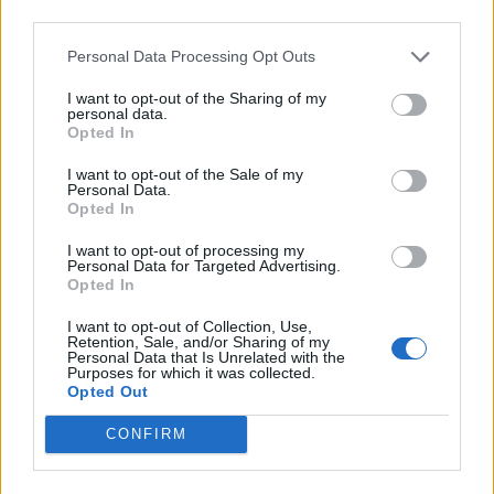
third parties.
Personal Data Processing Opt Outs
I want to opt-out of the Sharing of my
personal data.
Opted In
I want to opt-out of the Sale of my
VAI ALLA VERSIONE CLASSICA
Personal Data.
Opted In
I want to opt-out of processing my
Personal Data for Targeted Advertising.
Opted In
Il materiale (testo, foto e video) consultabile in questo portale è di nostra proprietà.
Alcune foto (screenshot) ed articoli presenti su "Calciomercato Magazine" sono in parte
I want to opt-out of Collection, Use,
giunti da internet, in quanto arrivati alla nostra attenzione attraverso regolari
Retention, Sale, and/or Sharing of my
comunicati stampa con immagini e testi allegati ed autorizzati alla pubblicazione, e
quindi valutati di pubblico dominio. Se i soggetti o gli autori avessero qualcosa in
Personal Data that Is Unrelated with the
contrario alla pubblicazione, non avranno che da segnalarlo alla redazione (indirizzo
Purposes for which it was collected.
email:
redazione@napolimagazine.com
), che provvederà prontamente alla rimozione.
Opted Out
"Calciomercato Magazine" non è una testata giornalistica, ma un sito di informazione di
proprietà di Napoli Magazine.
CONFIRM