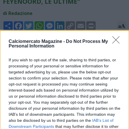
FEYENOORD, LE ULTIME"
di Redazione
Share
Facebook
Twitter
WhatsApp
Messenger
LinkedIn
Copy
Email
Print
aA
Link
08/06/2026 - 15:28
Calciomercato Magazine -
Do Not Process My
Personal Information
Fabrizio Romano, giornalista, scrive su X: "Nonostante le voci
di un possibile interesse per la panchina del Feyenoord, Oliver
If you wish to opt-out of the sale, sharing to third parties, or
Glasner dà la priorità al Milan. Come rivelato, intende
processing of your personal or sensitive information for
attendere la decisione del Milan dopo l'incontro di sei ore con
targeted advertising by us, please use the below opt-out
il club la scorsa settimana".
section to confirm your selection. Please note that after your
opt-out request is processed you may continue seeing
interest-based ads based on personal information utilized by
us or personal information disclosed to third parties prior to
your opt-out. You may separately opt-out of the further
disclosure of your personal information by third parties on the
IAB’s list of downstream participants. This information may
also be disclosed by us to third parties on the
IAB’s List of
Downstream Participants
that may further disclose it to other