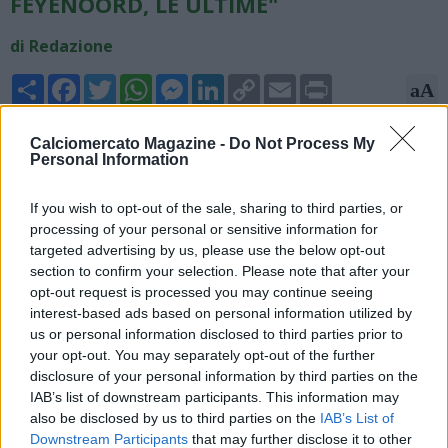
FEYENOORD, LE ULTIME"
di Redazione
Share
Facebook
Twitter
WhatsApp
Messenger
LinkedIn
Copy
Email
Print
aA
Link
08/06/2026 - 15:28
Calciomercato Magazine -
Do Not Process My
Personal Information
Fabrizio Romano, giornalista, scrive su X: "Nonostante le voci
di un possibile interesse per la panchina del Feyenoord, Oliver
If you wish to opt-out of the sale, sharing to third parties, or
Glasner dà la priorità al Milan. Come rivelato, intende
processing of your personal or sensitive information for
attendere la decisione del Milan dopo l'incontro di sei ore con
targeted advertising by us, please use the below opt-out
il club la scorsa settimana".
section to confirm your selection. Please note that after your
opt-out request is processed you may continue seeing
interest-based ads based on personal information utilized by
us or personal information disclosed to third parties prior to
your opt-out. You may separately opt-out of the further
disclosure of your personal information by third parties on the
IAB’s list of downstream participants. This information may
also be disclosed by us to third parties on the
IAB’s List of
Downstream Participants
that may further disclose it to other