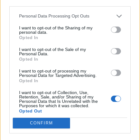
third parties.
Personal Data Processing Opt Outs
I want to opt-out of the Sharing of my
personal data.
Opted In
I want to opt-out of the Sale of my
VAI ALLA VERSIONE CLASSICA
Personal Data.
Opted In
I want to opt-out of processing my
Personal Data for Targeted Advertising.
Opted In
Il materiale (testo, foto e video) consultabile in questo portale è di nostra proprietà.
Alcune foto (screenshot) ed articoli presenti su "Calciomercato Magazine" sono in parte
I want to opt-out of Collection, Use,
giunti da internet, in quanto arrivati alla nostra attenzione attraverso regolari
Retention, Sale, and/or Sharing of my
comunicati stampa con immagini e testi allegati ed autorizzati alla pubblicazione, e
quindi valutati di pubblico dominio. Se i soggetti o gli autori avessero qualcosa in
Personal Data that Is Unrelated with the
contrario alla pubblicazione, non avranno che da segnalarlo alla redazione (indirizzo
Purposes for which it was collected.
email:
redazione@napolimagazine.com
), che provvederà prontamente alla rimozione.
Opted Out
"Calciomercato Magazine" non è una testata giornalistica, ma un sito di informazione di
proprietà di Napoli Magazine.
CONFIRM