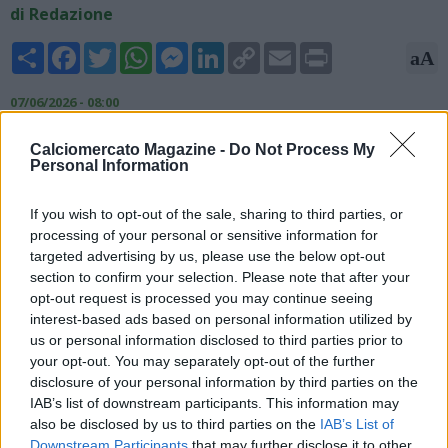
di Redazione
Share
Facebook
Twitter
WhatsApp
Messenger
LinkedIn
Copy
Email
Print
aA
Link
07/06/2026 - 08:00
Fabrizio Romano, esperto di mercato, rivela sui suoi canali
Calciomercato Magazine -
Do Not Process My
social: "Mason Greenwood ha una base d’intesa col
Personal Information
Fenerbahçe ma la Roma non ha ancora mollato. La richiesta
del Marsiglia è questa: 50 milioni più 5 di bonus. L’affare
If you wish to opt-out of the sale, sharing to third parties, or
Fenerbahçe resta legato alle elezioni e al potenziale
processing of your personal or sensitive information for
presidente Safi, la Roma spera ancora perché Mason è il
targeted advertising by us, please use the below opt-out
sogno di Gasperini".
section to confirm your selection. Please note that after your
opt-out request is processed you may continue seeing
interest-based ads based on personal information utilized by
us or personal information disclosed to third parties prior to
your opt-out. You may separately opt-out of the further
disclosure of your personal information by third parties on the
IAB’s list of downstream participants. This information may
also be disclosed by us to third parties on the
IAB’s List of
Downstream Participants
that may further disclose it to other