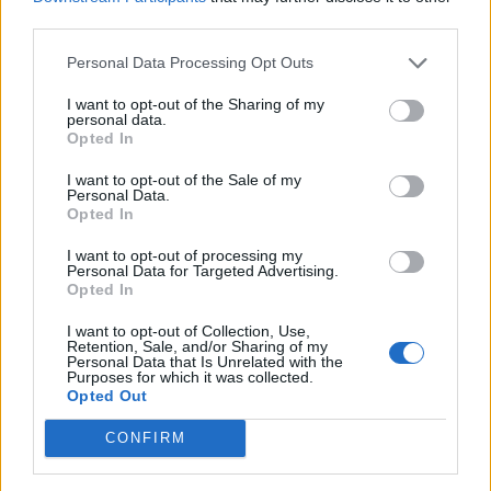
third parties.
Personal Data Processing Opt Outs
I want to opt-out of the Sharing of my
personal data.
Opted In
I want to opt-out of the Sale of my
VAI ALLA VERSIONE CLASSICA
Personal Data.
Opted In
I want to opt-out of processing my
Personal Data for Targeted Advertising.
Opted In
Il materiale (testo, foto e video) consultabile in questo portale è di nostra proprietà.
Alcune foto (screenshot) ed articoli presenti su "Calciomercato Magazine" sono in parte
I want to opt-out of Collection, Use,
giunti da internet, in quanto arrivati alla nostra attenzione attraverso regolari
Retention, Sale, and/or Sharing of my
comunicati stampa con immagini e testi allegati ed autorizzati alla pubblicazione, e
Personal Data that Is Unrelated with the
quindi valutati di pubblico dominio. Se i soggetti o gli autori avessero qualcosa in
Purposes for which it was collected.
contrario alla pubblicazione, non avranno che da segnalarlo alla redazione (indirizzo
Opted Out
email:
redazione@napolimagazine.com
), che provvederà prontamente alla rimozione.
"Calciomercato Magazine" non è una testata giornalistica, ma un sito di informazione di
CONFIRM
proprietà di Napoli Magazine.