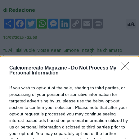
di Redazione
Share
Facebook
Twitter
WhatsApp
Messenger
LinkedIn
Copy
Email
Print
aA
Link
10/07/2025 - 22:53
"L'Al Hilal vuole Moise Kean. Simone Inzaghi ha chiamato
l'attaccante della Fiorentina per convincerlo a unirsi al club
saudita. Gli è stato offerto un contratto fino al 2029 (20 milioni
Calciomercato Magazine -
Do Not Process My
di euro all'anno). Ha una clausola rescissoria (52 milioni di
Personal Information
euro) valida fino al 15 luglio", scrive il giornalista Nicolò Schira
su X.
If you wish to opt-out of the sale, sharing to third parties, or
processing of your personal or sensitive information for
#AlHilal
want Moise
#Kean
. Simone
#Inzaghi
has called
targeted advertising by us, please use the below opt-out
#Fiorentina
’s striker to convince him to join Saudi Club.
section to confirm your selection. Please note that after your
Offered a contract until 2029 (€20M/year). He has a release
opt-out request is processed you may continue seeing
clause (€52M) valid until July 15.
#transfers
interest-based ads based on personal information utilized by
us or personal information disclosed to third parties prior to
— Nicolò Schira (@NicoSchira)
July 10, 2025
your opt-out. You may separately opt-out of the further