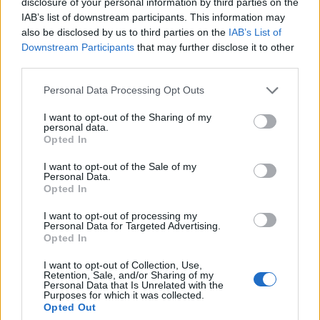
disclosure of your personal information by third parties on the
IAB’s list of downstream participants. This information may
also be disclosed by us to third parties on the
IAB’s List of
Downstream Participants
that may further disclose it to other
third parties.
Personal Data Processing Opt Outs
I want to opt-out of the Sharing of my
personal data.
Opted In
I want to opt-out of the Sale of my
Personal Data.
Opted In
I want to opt-out of processing my
Personal Data for Targeted Advertising.
VAI ALLA VERSIONE CLASSICA
Opted In
I want to opt-out of Collection, Use,
Retention, Sale, and/or Sharing of my
Personal Data that Is Unrelated with the
Purposes for which it was collected.
Il materiale (testo, foto e video) consultabile in questo portale è di nostra proprietà.
Opted Out
Alcune foto (screenshot) ed articoli presenti su "Calciomercato Magazine" sono in parte
giunti da internet, in quanto arrivati alla nostra attenzione attraverso regolari