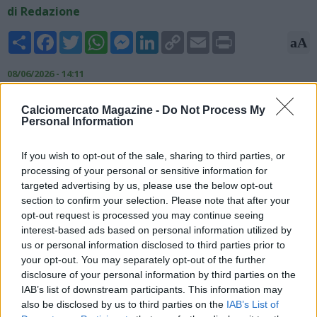
di Redazione
Share
Facebook
Twitter
WhatsApp
Messenger
LinkedIn
Copy
Email
Print
aA
Link
08/06/2026 - 14:11
Nicolò Schira, esperto di mercato, rivela su X: "Due club di
Calciomercato Magazine -
Do Not Process My
Serie A hanno mostrato interesse per Fabio Miretti, che
Personal Information
potrebbe essere ceduto dalla Juventus per €15-16M".
If you wish to opt-out of the sale, sharing to third parties, or
Two
#SerieA
’s clubs have shown interest in Fabio
#Miretti
,
processing of your personal or sensitive information for
who could be sold by
#Juventus
for €15-16M.
#transfers
targeted advertising by us, please use the below opt-out
section to confirm your selection. Please note that after your
— Nicolò Schira (@NicoSchira)
June 8, 2026
opt-out request is processed you may continue seeing
interest-based ads based on personal information utilized by
us or personal information disclosed to third parties prior to
your opt-out. You may separately opt-out of the further
disclosure of your personal information by third parties on the
IAB’s list of downstream participants. This information may
also be disclosed by us to third parties on the
IAB’s List of