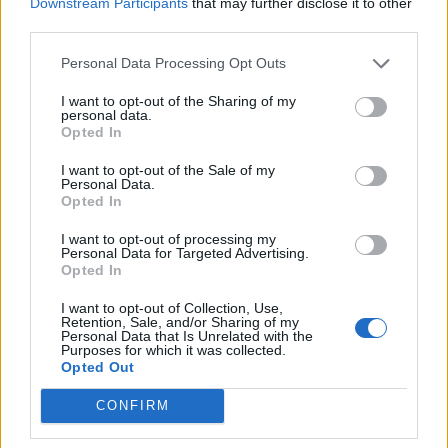
Downstream Participants
that may further disclose it to other
third parties.
Personal Data Processing Opt Outs
I want to opt-out of the Sharing of my
personal data.
Opted In
I want to opt-out of the Sale of my
Personal Data.
VAI ALLA VERSIONE CLASSICA
Opted In
I want to opt-out of processing my
Personal Data for Targeted Advertising.
Opted In
Il materiale (testo, foto e video) consultabile in questo portale è di nostra proprietà.
I want to opt-out of Collection, Use,
Alcune foto (screenshot) ed articoli presenti su "Calciomercato Magazine" sono in parte
giunti da internet, in quanto arrivati alla nostra attenzione attraverso regolari
Retention, Sale, and/or Sharing of my
comunicati stampa con immagini e testi allegati ed autorizzati alla pubblicazione, e
Personal Data that Is Unrelated with the
quindi valutati di pubblico dominio. Se i soggetti o gli autori avessero qualcosa in
Purposes for which it was collected.
contrario alla pubblicazione, non avranno che da segnalarlo alla redazione (indirizzo
Opted Out
email:
redazione@napolimagazine.com
), che provvederà prontamente alla rimozione.
"Calciomercato Magazine" non è una testata giornalistica, ma un sito di informazione di
CONFIRM
proprietà di Napoli Magazine.