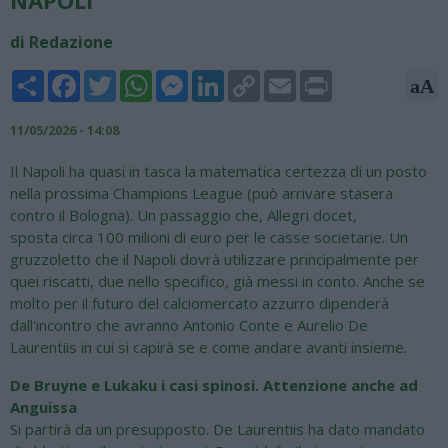
di Redazione
Share
Facebook
Twitter
WhatsApp
Messenger
LinkedIn
Copy
Email
Print
aA
Link
11/05/2026 - 14:08
Il Napoli ha quasi in tasca la matematica certezza di un posto
nella prossima Champions League (può arrivare stasera
contro il Bologna). Un passaggio che, Allegri docet,
sposta circa 100 milioni di euro per le casse societarie. Un
gruzzoletto che il Napoli dovrà utilizzare principalmente per
quei riscatti, due nello specifico, già messi in conto. Anche se
molto per il futuro del calciomercato azzurro dipenderà
dall'incontro che avranno Antonio Conte e Aurelio De
Laurentiis in cui si capirà se e come andare avanti insieme.
De Bruyne e Lukaku i casi spinosi. Attenzione anche ad
Anguissa
Si partirà da un presupposto. De Laurentiis ha dato mandato