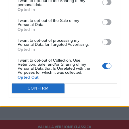
I want to opt-out of the Sharing of my
essere obiettivo caldo a prescindere dalla panchina. Quindi gli
personal data.
Opted In
acquisti legati alle cessioni: potrebbero uscire i vari Lukaku,
Anguissa, Lobotka e Beukema. Per ogni uscita, ci sarà almeno
I want to opt-out of the Sale of my
un'entrata.
Personal Data.
Opted In
Fonte: Tuttomercatoweb.com
I want to opt-out of processing my
Personal Data for Targeted Advertising.
Opted In
I want to opt-out of Collection, Use,
Retention, Sale, and/or Sharing of my
Personal Data that Is Unrelated with the
Purposes for which it was collected.
Opted Out
CONFIRM
VAI ALLA VERSIONE CLASSICA