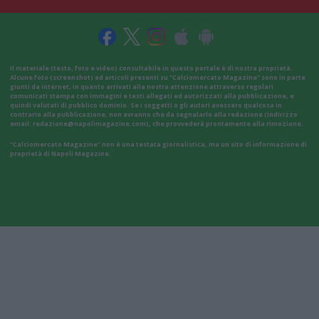
Il materiale (testo, foto e video) consultabile in questo portale è di nostra proprietà.
Alcune foto (screenshot) ed articoli presenti su "Calciomercato Magazine" sono in parte
giunti da internet, in quanto arrivati alla nostra attenzione attraverso regolari
comunicati stampa con immagini e testi allegati ed autorizzati alla pubblicazione, e
quindi valutati di pubblico dominio. Se i soggetti o gli autori avessero qualcosa in
contrario alla pubblicazione, non avranno che da segnalarlo alla redazione (indirizzo
email:
redazione@napolimagazine.com
), che provvederà prontamente alla rimozione.
"Calciomercato Magazine" non è una testata giornalistica, ma un sito di informazione di
proprietà di Napoli Magazine.