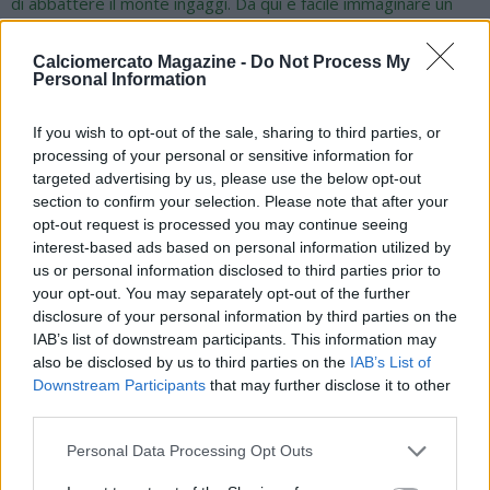
di abbattere il monte ingaggi. Da qui è facile immaginare un
addio per Romelu Lukaku, specialmente dopo gli screzi di
questa seconda parte di stagione. E poi c'è la questione Kevin
Calciomercato Magazine -
Do Not Process My
De Bruyne: la MLS e l'Arabia Saudita continuano a chiamare e la
Personal Information
stagione del belga non è stata propriamente esaltante. C'è
poi Zambo Anguissa: sembrava certo del rinnovo, ma la
If you wish to opt-out of the sale, sharing to third parties, or
seconda parte di campionato ha inciso anche sulle sue
processing of your personal or sensitive information for
valutazioni e ogni scenario resta aperto. Da valutare poi i nomi
targeted advertising by us, please use the below opt-out
di Spinazzola, Beukema, Olivera e Juan Jesus, così come quelli
section to confirm your selection. Please note that after your
dei giocatori di rientro dai prestiti come Noa Lang e Lorenzo
opt-out request is processed you may continue seeing
Lucca.
interest-based ads based on personal information utilized by
us or personal information disclosed to third parties prior to
Hojlund e Alisson Santos, poi tutti gli altri
your opt-out. You may separately opt-out of the further
Uno, Rasmus Hojlund, arrivato in estate. L'altro, Alisson
disclosure of your personal information by third parties on the
Santos, nella sessione invernale. Entrambi in prestito con
IAB’s list of downstream participants. This information may
also be disclosed by us to third parties on the
IAB’s List of
diritto di riscatto. Il centravanti danese era arrivato dallo
Downstream Participants
that may further disclose it to other
United per 6 milioni iniziali a cui aggiungerne 44 per la
third parties.
permanenza. Per l'esterno serviranno invece 15 milioni di euro
da versare allo Sporting CP. Totale 59 milioni. Ci sarà poi da
Personal Data Processing Opt Outs
muoversi nell'ottica delle indicazioni dell'allenatore, Conte o chi
per lui. Anche se il difensore della Lazio Mario Gila sembra