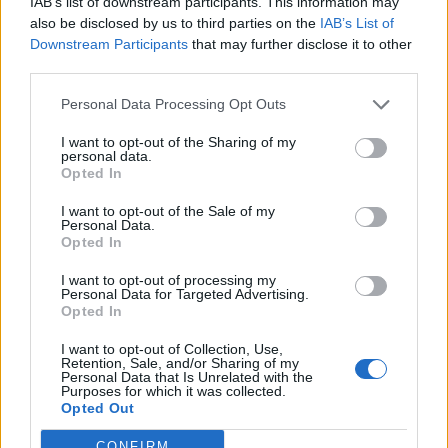
IAB’s list of downstream participants. This information may
also be disclosed by us to third parties on the
IAB’s List of
Downstream Participants
that may further disclose it to other
third parties.
Personal Data Processing Opt Outs
I want to opt-out of the Sharing of my
personal data.
Opted In
I want to opt-out of the Sale of my
Personal Data.
Opted In
VAI ALLA VERSIONE CLASSICA
I want to opt-out of processing my
Personal Data for Targeted Advertising.
Opted In
I want to opt-out of Collection, Use,
Retention, Sale, and/or Sharing of my
Personal Data that Is Unrelated with the
Il materiale (testo, foto e video) consultabile in questo portale è di nostra proprietà.
Alcune foto (screenshot) ed articoli presenti su "Calciomercato Magazine" sono in parte
Purposes for which it was collected.
giunti da internet, in quanto arrivati alla nostra attenzione attraverso regolari
Opted Out
comunicati stampa con immagini e testi allegati ed autorizzati alla pubblicazione, e
quindi valutati di pubblico dominio. Se i soggetti o gli autori avessero qualcosa in
contrario alla pubblicazione, non avranno che da segnalarlo alla redazione (indirizzo
CONFIRM