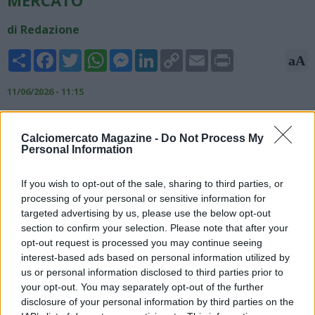
di Redazione
Share
Facebook
Twitter
WhatsApp
Messenger
LinkedIn
Copy
Email
Print
aA
Link
11/06/2026 - 11:15
Il Corriere del Mezzogiorno fa il punto sul prossimo mercato
del Napoli, sottolineando come con l'arrivo di Massimiliano
Calciomercato Magazine -
Do Not Process My
Personal Information
Allegri si parta dall'organico già presente, dando una chance ai
profili di rientro come Rafa Marin, Luca Marianucci, forse
Lorenzo Lucca ma soprattutto Noa Lang. Intanto, si pensa
If you wish to opt-out of the sale, sharing to third parties, or
anche agli acquisti: da Khalaili o Dodò sulla corsia destra a colpi
processing of your personal or sensitive information for
di prospettiva come Natali. I primi due rappresentano una
targeted advertising by us, please use the below opt-out
soluzione per la fascia destra, il terzo è invece un difensore
section to confirm your selection. Please note that after your
opt-out request is processed you may continue seeing
centrale di grandissima prospettiva, appena 18enne, per il
interest-based ads based on personal information utilized by
quale il Napoli vuole chiudere al più presto.
us or personal information disclosed to third parties prior to
your opt-out. You may separately opt-out of the further
disclosure of your personal information by third parties on the