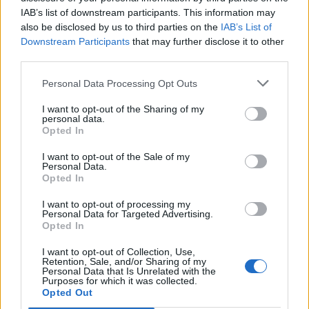
IAB’s list of downstream participants. This information may
also be disclosed by us to third parties on the
IAB’s List of
Downstream Participants
that may further disclose it to other
third parties.
Personal Data Processing Opt Outs
I want to opt-out of the Sharing of my
personal data.
Opted In
I want to opt-out of the Sale of my
Personal Data.
Opted In
I want to opt-out of processing my
VAI ALLA VERSIONE CLASSICA
Personal Data for Targeted Advertising.
Opted In
I want to opt-out of Collection, Use,
Retention, Sale, and/or Sharing of my
Personal Data that Is Unrelated with the
Purposes for which it was collected.
Il materiale (testo, foto e video) consultabile in questo portale è di nostra proprietà.
Alcune foto (screenshot) ed articoli presenti su "Calciomercato Magazine" sono in parte
Opted Out
giunti da internet, in quanto arrivati alla nostra attenzione attraverso regolari
comunicati stampa con immagini e testi allegati ed autorizzati alla pubblicazione, e