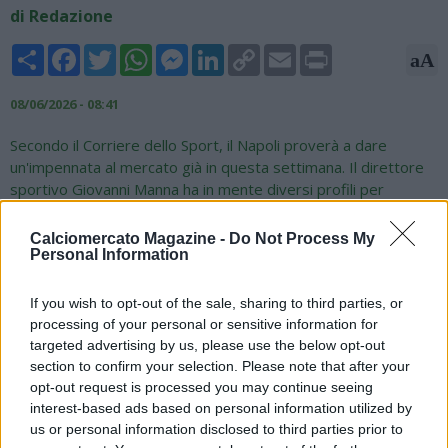
di Redazione
Share
Facebook
Twitter
WhatsApp
Messenger
LinkedIn
Copy
Email
Print
aA
Link
08/06/2026 - 08:41
Secondo il Corriere dello Sport, il Napoli proverà a dare
un'impennata al mercato già in questa settimana. Il direttore
sportivo Giovanni Manna ha in mente diversi profili per
accontentare l'allenatore in pectore Massimiliano Allegri: "Nel
listone del Napoli, dicevamo, compaiono elementi di ogni tipo:
Calciomercato Magazine -
Do Not Process My
c'è Matej Kovar, 26 anni, il portiere ceco del Psv Eindhoven e
Personal Information
della nazionale al Mondiale che potrebbe affiancare uno tra
Meret e Milinkovic-Savic. E ancora: Manna studia da mesi
If you wish to opt-out of the sale, sharing to third parties, or
soluzioni sulla fascia destra, un terzino da affiancare a Di
processing of your personal or sensitive information for
Lorenzo, e i nomi continuano a essere quelli di Anan Khalaili,
targeted advertising by us, please use the below opt-out
israeliano di 21 anni dell'Union Saint-Gilloise, e Dodo, 27 anni,
section to confirm your selection. Please note that after your
brasiliano della Fiorentina. Il primo costa 22,5 milioni di euro,
opt-out request is processed you may continue seeing
l'altro una quindicina. Al centro della difesa l'obiettivo è Gila,
interest-based ads based on personal information utilized by
us or personal information disclosed to third parties prior to
catalano di 25 anni che Lotito ha promesso a Gattuso di