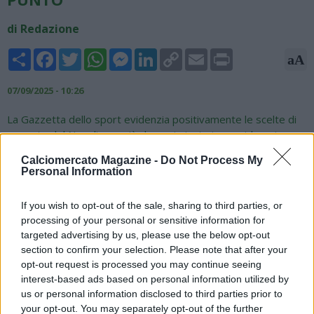
di Redazione
Share
Facebook
Twitter
WhatsApp
Messenger
LinkedIn
Copy
Email
Print
aA
Link
07/09/2025 - 10:26
La Gazzetta dello sport evidenzia positivamente le scelte di
mercato del Napoli, ora più che mai giuste in considerazione
dell'infortunio di Amir Rrahmani, per il quale sono già disponibili
Calciomercato Magazine -
Do Not Process My
Sam Beukema ed eventualmente Luca Marianucci, entrambi
Personal Information
arrivati dall'abbondante mercato estivo degli azzurri: "Meglio
abbondare: e così, prevedendo il prevedibile - cioè una
If you wish to opt-out of the sale, sharing to third parties, or
stagione da oltre cinquanta partite - e dovendo intervenire
processing of your personal or sensitive information for
per non presentarsi in maniera inadeguata al cospetto di
targeted advertising by us, please use the below opt-out
campionato, Champions, Coppa Italia e Supercoppa, il Napoli
section to confirm your selection. Please note that after your
ha trascorso tre mesi al mercato, ha comprato ciò che doveva
opt-out request is processed you may continue seeing
dal primo all’ultimo giorno (e certo ha anche venduto) e
interest-based ads based on personal information utilized by
mentre sta per avvicinarsi al primo, autentico tour de force,
us or personal information disclosed to third parties prior to
s’accorge che è stato giusto così".
your opt-out. You may separately opt-out of the further