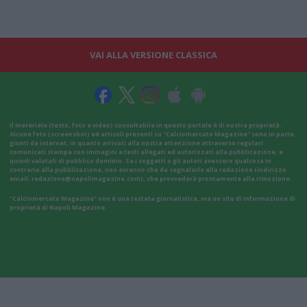
VAI ALLA VERSIONE CLASSICA
Il materiale (testo, foto e video) consultabile in questo portale è di nostra proprietà.
Alcune foto (screenshot) ed articoli presenti su "Calciomercato Magazine" sono in parte
giunti da internet, in quanto arrivati alla nostra attenzione attraverso regolari
comunicati stampa con immagini e testi allegati ed autorizzati alla pubblicazione, e
quindi valutati di pubblico dominio. Se i soggetti o gli autori avessero qualcosa in
contrario alla pubblicazione, non avranno che da segnalarlo alla redazione (indirizzo
email:
redazione@napolimagazine.com
), che provvederà prontamente alla rimozione.
"Calciomercato Magazine" non è una testata giornalistica, ma un sito di informazione di
proprietà di Napoli Magazine.