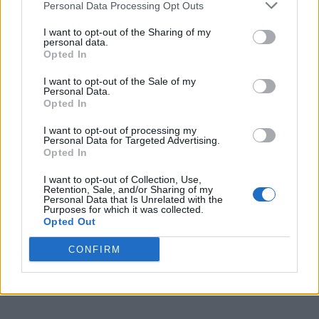
Personal Data Processing Opt Outs
utilissimi.
I want to opt-out of the Sharing of my
ROMA: 6,5. L'acquisto principale è Gasperini. Il tecnico ha a
personal data.
disposizione i trequartisti, fondamentali nel suo gioco. Detto
Opted In
questo, Ferguson potrebbe risolvere i problemi offensivi.
I want to opt-out of the Sale of my
Personal Data.
TORINO: 5. La musica non cambia. Bi-lancio sì. Ri-lancio,
Opted In
probabilmente, no. Con tutto il rammarico possibile, i giocatori
in entrata non sono all'altezza di quelli in uscita”.
I want to opt-out of processing my
Personal Data for Targeted Advertising.
Opted In
I want to opt-out of Collection, Use,
Retention, Sale, and/or Sharing of my
Personal Data that Is Unrelated with the
Purposes for which it was collected.
Opted Out
CONFIRM