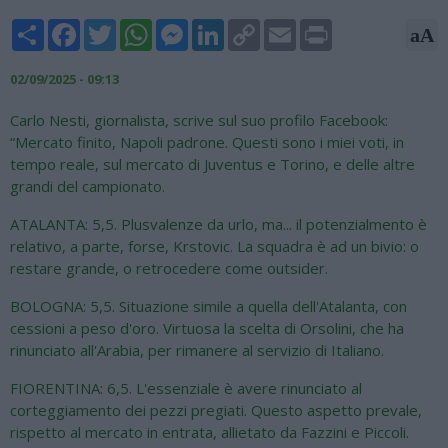
Share
Facebook
Twitter
WhatsApp
Messenger
LinkedIn
Copy
Email
Print
aA
Link
02/09/2025 - 09:13
Carlo Nesti, giornalista, scrive sul suo profilo Facebook:
“Mercato finito, Napoli padrone. Questi sono i miei voti, in
tempo reale, sul mercato di Juventus e Torino, e delle altre
grandi del campionato.
ATALANTA: 5,5. Plusvalenze da urlo, ma... il potenzialmento è
relativo, a parte, forse, Krstovic. La squadra è ad un bivio: o
restare grande, o retrocedere come outsider.
BOLOGNA: 5,5. Situazione simile a quella dell'Atalanta, con
cessioni a peso d'oro. Virtuosa la scelta di Orsolini, che ha
rinunciato all'Arabia, per rimanere al servizio di Italiano.
FIORENTINA: 6,5. L'essenziale è avere rinunciato al
corteggiamento dei pezzi pregiati. Questo aspetto prevale,
rispetto al mercato in entrata, allietato da Fazzini e Piccoli.