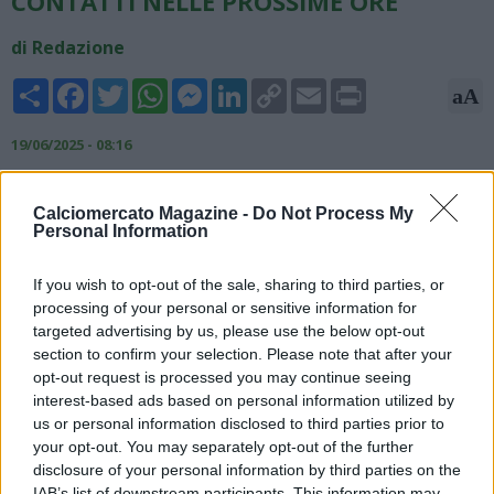
CONTATTI NELLE PROSSIME ORE"
di Redazione
Share
Facebook
Twitter
WhatsApp
Messenger
LinkedIn
Copy
Email
Print
aA
Link
19/06/2025 - 08:16
Sul suo canale Youtube italiano, il giornalista esperto di
calciomercato Fabrizio Romano ha confermato il forte
Calciomercato Magazine -
Do Not Process My
Personal Information
interesse della società azzurra per Darwin Nunez, attaccante
del Liverpool.
If you wish to opt-out of the sale, sharing to third parties, or
Ecco le sue parole: "Darwin Nunez è l'obiettivo numero
processing of your personal or sensitive information for
uno per l'attacco del Napoli. Come vi diciamo spesso, il Napoli
targeted advertising by us, please use the below opt-out
lavora su più trattative in contemporanea. Nelle prossime ore
section to confirm your selection. Please note that after your
ci saranno dei contatti per provare ad avanzare
opt-out request is processed you may continue seeing
concretamente sulla pista Darwin Nunez".
interest-based ads based on personal information utilized by
us or personal information disclosed to third parties prior to
your opt-out. You may separately opt-out of the further
disclosure of your personal information by third parties on the
IAB’s list of downstream participants. This information may