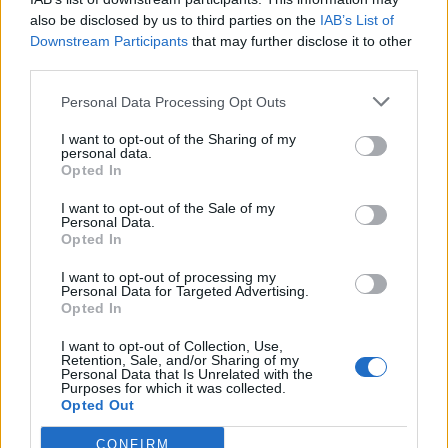
also be disclosed by us to third parties on the
IAB’s List of
Downstream Participants
that may further disclose it to other
third parties.
Personal Data Processing Opt Outs
I want to opt-out of the Sharing of my
personal data.
Opted In
I want to opt-out of the Sale of my
Personal Data.
Opted In
VAI ALLA VERSIONE CLASSICA
I want to opt-out of processing my
Personal Data for Targeted Advertising.
Opted In
I want to opt-out of Collection, Use,
Retention, Sale, and/or Sharing of my
Il materiale (testo, foto e video) consultabile in questo portale è di nostra proprietà.
Personal Data that Is Unrelated with the
Alcune foto (screenshot) ed articoli presenti su "Calciomercato Magazine" sono in parte
Purposes for which it was collected.
giunti da internet, in quanto arrivati alla nostra attenzione attraverso regolari
Opted Out
comunicati stampa con immagini e testi allegati ed autorizzati alla pubblicazione, e
quindi valutati di pubblico dominio. Se i soggetti o gli autori avessero qualcosa in
contrario alla pubblicazione, non avranno che da segnalarlo alla redazione (indirizzo
CONFIRM