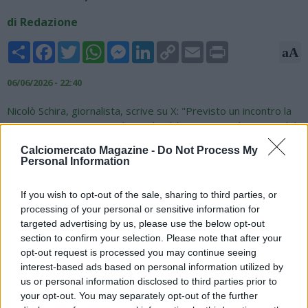
di Redazione
Share
Facebook
Twitter
WhatsApp
Messenger
LinkedIn
Copy
Email
Print
aA
Link
06/06/2026 - 22:40
Nicolò Schira, giornalista, scrive su X: "Previsto un incontro la
prossima settimana tra il Napoli ed il Genoa per discutere del
possibile scambio tra Seydou Fini e Nosa Obaretin. I giocatori
Calciomercato Magazine -
Do Not Process My
hanno già raggiunto un accordo sui termini personali con i
Personal Information
nuovi club e stanno aspettando l'accordo tra Napoli e Genoa".
If you wish to opt-out of the sale, sharing to third parties, or
?? Excl. - Expected a meeting next week between
#Napoli
processing of your personal or sensitive information for
and
#Genoa
to discuss the possible swap between Seydou
targeted advertising by us, please use the below opt-out
#Fini
and Nosa
#Obaretin
. The players have already agreed
section to confirm your selection. Please note that after your
personal terms with the new clubs and are waiting for the
opt-out request is processed you may continue seeing
agreement between Napoli and Genoa.
#transfers
interest-based ads based on personal information utilized by
us or personal information disclosed to third parties prior to
— Nicolò Schira (@NicoSchira)
June 6, 2026
your opt-out. You may separately opt-out of the further