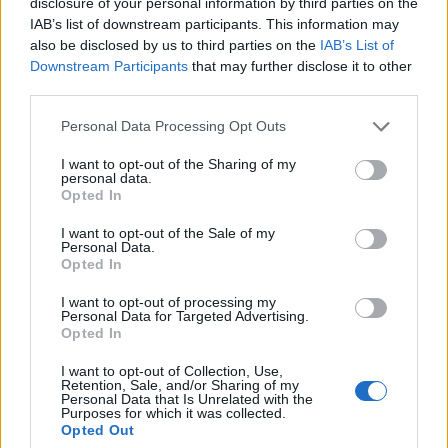
disclosure of your personal information by third parties on the
IAB’s list of downstream participants. This information may
also be disclosed by us to third parties on the
IAB’s List of
Downstream Participants
that may further disclose it to other
third parties.
Personal Data Processing Opt Outs
I want to opt-out of the Sharing of my
personal data.
Opted In
I want to opt-out of the Sale of my
Personal Data.
Opted In
I want to opt-out of processing my
VAI ALLA VERSIONE CLASSICA
Personal Data for Targeted Advertising.
Opted In
I want to opt-out of Collection, Use,
Retention, Sale, and/or Sharing of my
Personal Data that Is Unrelated with the
Purposes for which it was collected.
Il materiale (testo, foto e video) consultabile in questo portale è di nostra proprietà.
Opted Out
Alcune foto (screenshot) ed articoli presenti su "Calciomercato Magazine" sono in parte
giunti da internet, in quanto arrivati alla nostra attenzione attraverso regolari