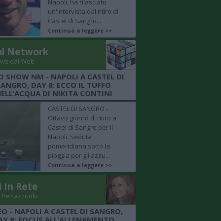
Napoli, ha rilasciato
un'intervista dal ritiro di
Castel di Sangro...
Continua a leggere >>
al Network
ws dal Web
O SHOW NM - NAPOLI A CASTEL DI
SANGRO, DAY 8: ECCO IL TUFFO
ELL’ACQUA DI NIKITA CONTINI
CASTEL DI SANGRO -
Ottavo giorno di ritiro a
Castel di Sangro per il
Napoli. Seduta
pomeridiana sotto la
pioggia per gli azzu...
Continua a leggere >>
i In Rete
 Petrazzuolo
EO - NAPOLI A CASTEL DI SANGRO,
AY 8: FOCUS ALL’ALLENAMENTO