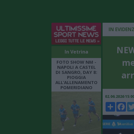
IN EVIDEN
NEWS
In Vetrina
me
FOTO SHOW NM -
NAPOLI A CASTEL
DI SANGRO, DAY 8:
arr
PIOGGIA
ALL’ALLENAMENTO
POMERIDIANO
02.06.2026 15:
Share
Faceboo
Twi