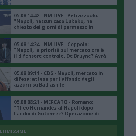
05.08 14:42 - NM LIVE - Petrazzuolo:
"Napoli, nessun caso Lukaku, ha
chiesto dei giorni di permesso in
accordo con la società, il punto sul
mercato"
05.08 14:34 - NM LIVE - Coppola:
"Napoli, la priorità sul mercato ora è
il difensore centrale, De Bruyne? Avrà
avuto delle rassicurazioni da Allegri"
05.08 09:11 - CDS - Napoli, mercato in
difesa: attesa per l'affondo degli
azzurri su Badiashile
05.08 08:21 - MERCATO - Romano:
"Theo Hernandez al Napoli dopo
l'addio di Gutierrez? Operazione di
fantasia, ingaggio fuori mercato per
la Serie A"
ULTIMISSIME