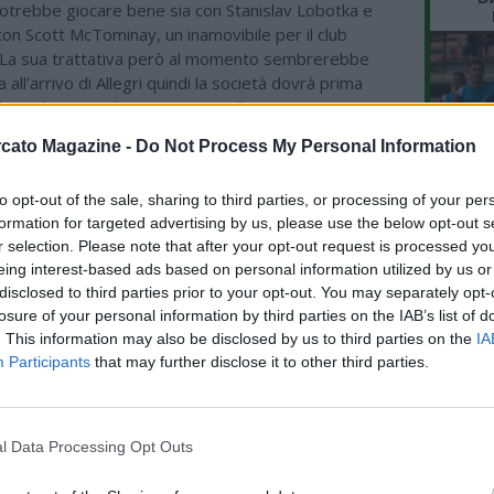
 potrebbe giocare bene sia con Stanislav Lobotka e
on Scott McTominay, un inamovibile per il club
La sua trattativa però al momento sembrerebbe
 all’arrivo di Allegri quindi la società dovrà prima
 la scelta e poi dare una spinta alla trattativa.
cato Magazine -
Do Not Process My Personal Information
ro
zine
to opt-out of the sale, sharing to third parties, or processing of your per
L'An
formation for targeted advertising by us, please use the below opt-out s
del testo consentita previa citazione della fonte:
del Nu
r selection. Please note that after your opt-out request is processed y
agazine.com
eing interest-based ads based on personal information utilized by us or
FO
disclosed to third parties prior to your opt-out. You may separately opt-
R
losure of your personal information by third parties on the IAB’s list of
. This information may also be disclosed by us to third parties on the
IA
ME IN EVIDENZA
Participants
that may further disclose it to other third parties.
07.08 12:53 - SKY - Napoli, mercato in
difesa: Aguerd del Marsiglia è il piano
alternativo degli azzurri
l Data Processing Opt Outs
07.08 10:54 - TUTTOSPORT - Napoli,