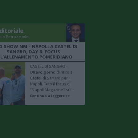
ditoriale
nio Petrazzuolo
O SHOW NM - NAPOLI A CASTEL DI
SANGRO, DAY 8: FOCUS
LL’ALLENAMENTO POMERIDIANO
CASTEL DI SANGRO -
Ottavo giorno di ritiro a
Castel di Sangro per il
Napoli. Ecco il focus di
"Napoli Magazine" sul...
Continua a leggere >>