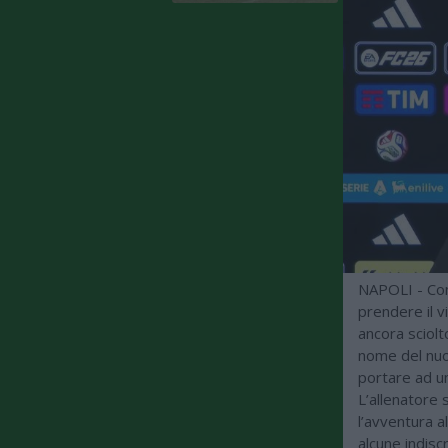
NAPOLI - Conc
prendere il v
ancora sciolt
nome del nuo
portare ad un
L’allenatore
l’avventura a
alcune indisc