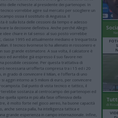
atto delle richieste al presidente dei partenopei. In
il tecnico vorrebbe agire sul mercato per sciogliere un
campo ossia il sostituto di Anguissa. Il
a è sulla lista delle cessioni da tempo e adesso
Soci
vare la decisione definitiva. Anche perché Allegri
Ne
e idee chiare in tal senso: al suo posto vorrebbe
t, classe 1995 ed attualmente mediano e trequartista
FOT
Milan. Il tecnico livornese lo ha allenato in rossonero e
N
 suo grande estimatore. A sua volta, il calciatore è
nico ed avrebbe già espresso il suo favore nei
una possibile cessione. Per questa trattativa di
rò necessaria un’offerta compresa tra i 15 ed i 20
o, in grado di convincere il Milan, e l’offerta di uno
 si aggiri intorno ai 5 milioni di euro, per convincere
rocampista. Dal punto di vista tecnico e tattico, il
orterebbe sostanza al centrocampo dei partenopei ed
be quella spinta in più alla fase offensiva della
Tutt
tre, è molto forte nel gioco aereo, ha buone capacità
di Rosa
o, anche senza palla, ha intelligenza tattica e
VID
una grande esperienza in campo internazionale. Infine,
D