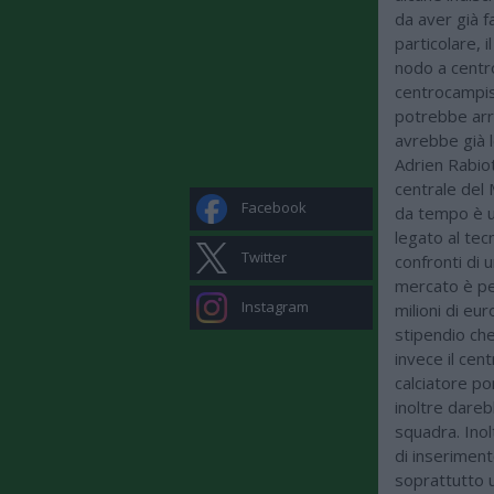
da aver già f
particolare, 
nodo a centro
centrocampist
potrebbe arri
avrebbe già l
Adrien Rabio
centrale del 
Facebook
da tempo è un
legato al tec
Twitter
confronti di 
mercato è pe
Instagram
milioni di eur
stipendio che
invece il cent
calciatore p
inoltre dareb
squadra. Inol
di inseriment
soprattutto 