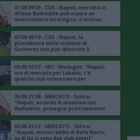
07.08 09:36 - CDS - Napoli, mercato in
difesa: Badiashile può essere un
investimento strategico, il motivo
07.08 09:19 - CDS - Napoli, la
plusvalenza della cessione di
Gutierrez non può sbloccare il
mercato, il punto
06.08 10:57 - SKY - Modugno: "Napoli,
ore di mercato per Lukaku, c'è
qualche club interessato per
l'attaccante belga, l'Atlanta non è in
pole"
05.08 21:38 - MERCATO - Schira:
"Napoli, accordo di massima con
Badiashile, prosegue positivamente
la trattativa con il Chelsea, ecco i
dettagli"
05.08 21:12 - MERCATO - Schira:
"Napoli, vicino l'addio di Rafa Marin,
su di lui ci sono due club esteri"