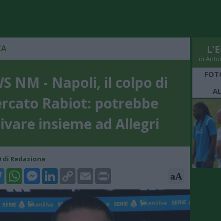
ZA
L'E
di Anto
FOT
 NM - Napoli, il colpo di
A
rcato Rabiot: potrebbe
ivare insieme ad Allegri
00 di Redazione
k
tter
WhatsApp
Messenger
LinkedIn
Copy
Email
Print
aA
Link