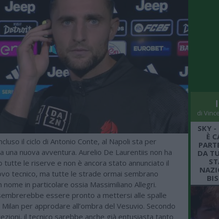
di Vinc
SKY -
È C
luso il ciclo di Antonio Conte, al Napoli sta per
PARTE
ia una nuova avventura. Aurelio De Laurentiis non ha
DA TU
ST
o tutte le riserve e non è ancora stato annunciato il
NAZI
vo tecnico, ma tutte le strade ormai sembrano
BI
 nome in particolare ossia Massimiliano Allegri.
 sembrerebbe essere pronto a mettersi alle spalle
l Milan per approdare all’ombra del Vesuvio. Secondo
rezioni, il tecnico sarebbe anche già entusiasta tanto