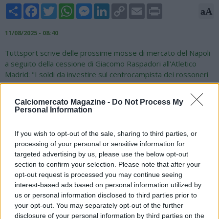
Share
Facebook
Twitter
WhatsApp
Messenger
LinkedIn
Copy
Email
Print
aA
Link
11/08/2025 - 08:40
Tuttsport scrive delle prossime mosse di mercato del Napoli
a seguito della cessione di Giacomo Raspadori all'Atletico
Madrid: "I soldi da investire sul centrocampista dei rossoneri
sono proprio quelli che entrano nelle casse dalla cessione di
Giacomo Raspadori, che ieri ha raggiunto la sua nuova
Calciomercato Magazine -
Do Not Process My
destinazione all’Atletico Madrid. Napoli molto attivo anche sui
Personal Information
terzini: per Miguel Gutierrez, che arriva dal Girona come
alternativa a Olivera, restano da sistemare solo gli ultimissimi
If you wish to opt-out of the sale, sharing to third parties, or
dettagli e poi verranno fissate le visite mediche. Si guarda in
processing of your personal or sensitive information for
Spagna anche per l'altro esterno di difesa che serve come
targeted advertising by us, please use the below opt-out
ricambio di Di Lorenzo: piace sempre tanto Juanlu Sanchez, il
section to confirm your selection. Please note that after your
problema è che per lui il Siviglia continua a sparare alto
opt-out request is processed you may continue seeing
chiedendo 20 milioni di euro e così la trattativa non riesce a
interest-based ads based on personal information utilized by
entrare nel vivo".
us or personal information disclosed to third parties prior to
your opt-out. You may separately opt-out of the further
disclosure of your personal information by third parties on the