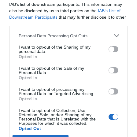
IAB’s list of downstream participants. This information may
also be disclosed by us to third parties on the
IAB’s List of
Downstream Participants
that may further disclose it to other
third parties.
Personal Data Processing Opt Outs
I want to opt-out of the Sharing of my
personal data.
Opted In
I want to opt-out of the Sale of my
Personal Data.
Opted In
I want to opt-out of processing my
VAI ALLA VERSIONE CLASSICA
Personal Data for Targeted Advertising.
Opted In
I want to opt-out of Collection, Use,
Retention, Sale, and/or Sharing of my
Personal Data that Is Unrelated with the
Il materiale (testo, foto e video) consultabile in questo portale è di nostra proprietà.
Purposes for which it was collected.
Alcune foto (screenshot) ed articoli presenti su "Calciomercato Magazine" sono in parte
Opted Out
giunti da internet, in quanto arrivati alla nostra attenzione attraverso regolari
comunicati stampa con immagini e testi allegati ed autorizzati alla pubblicazione, e