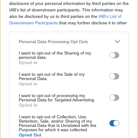
disclosure of your personal information by third parties on the
compensazione tra crediti e debiti derivanti da cessioni e
IAB’s list of downstream participants. This information may
acquisti di calciatori, devono garantirlo con fideiussioni
also be disclosed by us to third parties on the
IAB’s List of
bancarie o assicurative. Strumenti dal costo elevato, che
Downstream Participants
that may further disclose it to other
prevedono una commissione riconosciuta all’intermediario e
third parties.
sono solitamente accompagnati da una controgaranzia, come
il pegno su un conto corrente o un bene immobiliare. Tale
Personal Data Processing Opt Outs
procedura scoraggia i club, soprattutto quando la proprietà è
straniera, viste le ulteriori difficoltà di accesso alle fideiussioni
I want to opt-out of the Sharing of my
personal data.
(talvolta le banche richiedono un "collaterali" pari al 100%). Di
Opted In
conseguenza, si tendono a privilegiare le trattative con club
esteri, dove i termini di pagamento sono flessibili e rimessi
I want to opt-out of the Sale of my
all’autonomia delle parti.
Personal Data.
Opted In
Un sistema così farraginoso non trova riscontri altrove,
I want to opt-out of processing my
nemmeno in Francia e Germania, che storicamente vantano i
Personal Data for Targeted Advertising.
meccanismi più sofisticati di controllo delle finanze. Il risultato
Opted In
è che, in questa stagione, esaminando tutti gli acquisti a titolo
I want to opt-out of Collection, Use,
definitivo in Serie A, le operazioni con club esteri sono
Retention, Sale, and/or Sharing of my
nettamente prevalenti: 108, contro le 68 interne. Le società
Personal Data that Is Unrelated with the
Purposes for which it was collected.
italiane sono quelle che, dopo le inglesi, spendono di più nei
Opted Out