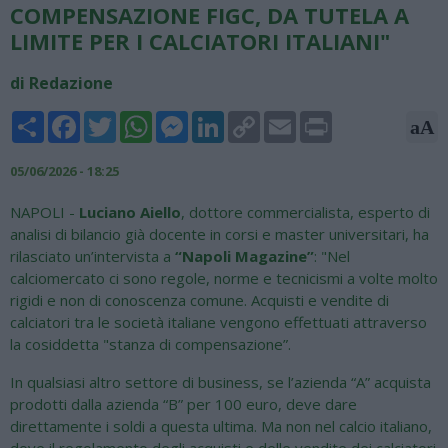
COMPENSAZIONE FIGC, DA TUTELA A
LIMITE PER I CALCIATORI ITALIANI"
di Redazione
Share
Facebook
Twitter
WhatsApp
Messenger
LinkedIn
Copy
Email
Print
aA
Link
05/06/2026 - 18:25
NAPOLI -
Luciano Aiello
, dottore commercialista, esperto di
analisi di bilancio già docente in corsi e master universitari, ha
rilasciato un’intervista a
“Napoli Magazine”
: "Nel
calciomercato ci sono regole, norme e tecnicismi a volte molto
rigidi e non di conoscenza comune. Acquisti e vendite di
calciatori tra le società italiane vengono effettuati attraverso
la cosiddetta "stanza di compensazione”.
In qualsiasi altro settore di business, se l’azienda “A” acquista
prodotti dalla azienda “B” per 100 euro, deve dare
direttamente i soldi a questa ultima. Ma non nel calcio italiano,