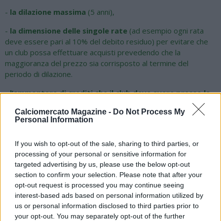
-
la dilazione massima
(5 anni),
-
la dimensione delle singole rate
(ad esempio ogni rata
deve essere pari al 10% del debito residuo) per evitare che
un club possa effettuare acquisti prevedendo che la
maggioranza del prezzo sia corrisposto al termine del
periodo di dilazione.
-
l’ammontare di crediti che il club deve avere presso la
stanza di compensazione
che, per poter consentire
Calciomercato Magazine -
Do Not Process My
l’acquisto di un calciatore, deve essere almeno pari al debito
Personal Information
che comporta l’acquisto stesso; altrimenti è richiesta una
garanzia (fideiussione bancaria o assicurativa) per l’importo
If you wish to opt-out of the sale, sharing to third parties, or
eccedente i crediti.
processing of your personal or sensitive information for
targeted advertising by us, please use the below opt-out
Il mancato rispetto delle scadenze previste per regolarizzare
section to confirm your selection. Please note that after your
la propria posizione in Lega comporta la decadenza del visto
opt-out request is processed you may continue seeing
di esecutività al trasferimento (in sostanza, viene bloccato
interest-based ads based on personal information utilized by
l’acquisto del calciatore).
us or personal information disclosed to third parties prior to
your opt-out. You may separately opt-out of the further
I club che presentano un saldo negativo, determinato dalla