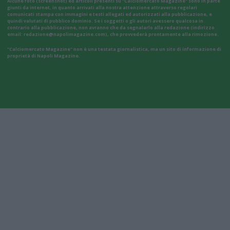
Alcune foto (screenshot) ed articoli presenti su "Calciomercato Magazine" sono in parte
giunti da internet, in quanto arrivati alla nostra attenzione attraverso regolari
comunicati stampa con immagini e testi allegati ed autorizzati alla pubblicazione, e
quindi valutati di pubblico dominio. Se i soggetti o gli autori avessero qualcosa in
contrario alla pubblicazione, non avranno che da segnalarlo alla redazione (indirizzo
email:
redazione@napolimagazine.com
), che provvederà prontamente alla rimozione.
"Calciomercato Magazine" non è una testata giornalistica, ma un sito di informazione di
proprietà di Napoli Magazine.