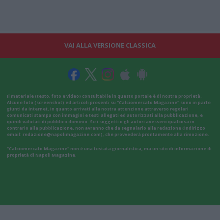
VAI ALLA VERSIONE CLASSICA
Il materiale (testo, foto e video) consultabile in questo portale è di nostra proprietà.
Alcune foto (screenshot) ed articoli presenti su "Calciomercato Magazine" sono in parte
giunti da internet, in quanto arrivati alla nostra attenzione attraverso regolari
comunicati stampa con immagini e testi allegati ed autorizzati alla pubblicazione, e
quindi valutati di pubblico dominio. Se i soggetti o gli autori avessero qualcosa in
contrario alla pubblicazione, non avranno che da segnalarlo alla redazione (indirizzo
email:
redazione@napolimagazine.com
), che provvederà prontamente alla rimozione.
"Calciomercato Magazine" non è una testata giornalistica, ma un sito di informazione di
proprietà di Napoli Magazine.