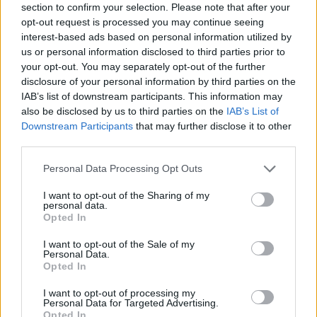
(Lazio-Atalanta, Juventus-Fiorentina e Milan-Roma) e in caso di
section to confirm your selection. Please note that after your
successo con i veneti, la squadra di Conte potrà sicuramente
opt-out request is processed you may continue seeing
guadagnare qualche punto sulle antagoniste. Poi bisognerà
interest-based ads based on personal information utilized by
aspettare il 4 gennaio per chiudere il girone d’andata a
us or personal information disclosed to third parties prior to
Firenze. E in quel turno l’Atalanta dovrà ospitare la Juventus,
your opt-out. You may separately opt-out of the further
l’Inter il Bologna e la Lazio sfiderà la Roma nel derby.
disclosure of your personal information by third parties on the
Insomma c’è molto da lavorare e tante conquiste da fare ma
IAB’s list of downstream participants. This information may
ciò che il Napoli è riuscito a fare fino a questo momento
also be disclosed by us to third parties on the
IAB’s List of
rappresenta una base solida sulla quale costruire un futuro
Downstream Participants
that may further disclose it to other
che si annuncia ricco di soddisfazioni.
third parties.
Personal Data Processing Opt Outs
I want to opt-out of the Sharing of my
personal data.
Opted In
I want to opt-out of the Sale of my
Personal Data.
Opted In
I want to opt-out of processing my
Personal Data for Targeted Advertising.
Opted In