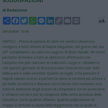
SODDISFAZIONI
di Redazione
Share
Facebook
Twitter
WhatsApp
Messenger
LinkedIn
Copy
Email
Print
aA
Link
24/12/2024 - 13:00
NAPOLI - Prima di parlare di calcio mi sembra doveroso
rivolgere a tutti i lettori di Napoli Magazine, nel giorno del suo
26° compleanno, un caloroso augurio di Buon Natale. Mi sento
pertanto di inviare a tutti un abbraccio affettuoso con
l’auspicio che per ciascuno si realizzino i sogni e i desideri e
che queste giornate di festa possano trascorrere per tutti
nella pace e nella serenità. Quanto ai regali, ci ha pensato il
Napoli sabato scorso a portarci in dono la strenna più attesa e
più bella, la vittoria a Marassi con il Genoa che mantiene vive
tutte le ambizioni degli azzurri di competere con le avversarie
e sfidarsi con loro per la conquista della vetta assoluta della
classifica. Certo qualche affanno, qualche palpitazione di
troppo è arrivata a causa della leggerezza con la quale la