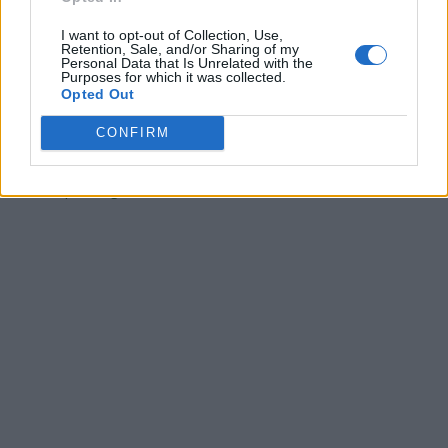
I want to opt-out of Collection, Use,
Retention, Sale, and/or Sharing of my
Personal Data that Is Unrelated with the
Purposes for which it was collected.
Mario Zaccaria
Opted Out
Napoli Magazine
CONFIRM
Riproduzione del testo consentita previa citazione della fonte:
www.napolimagazine.com