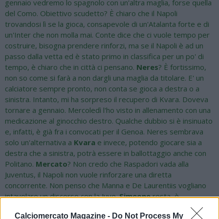
gennaio vedremo lo spagnolo con un'altra maglia, forse quella
del Como. Obiettivo scudetto? È chiaro che il Napoli
trovandosi lì se la gioca, consapevole di un'Atalanta forte e di
un'Inter che non molla mai. Conte dice che ci vuole tempo per
costruire, bisogna prendere rinforzi, ma se il Napoli è ad un
passo dalla vetta ed è stato primo in classifica per un po' di
tempo, è chiaro che in città ci pensano.
Neres
? È fortissimo,
non so come si farà a non dargli una maglia da titolare. E' un
calciatore sempre pronto, non conta se gioca a destra o a
sinistra. Intanto, mi ha sorpreso il recupero di Kvara. Doveva
tornare a gennaio. Mercoledì l'ho visto in allenamento con una
medicazione al ginocchio destro. Qualche dubbio si è insinuato
e, infatti, è già fra i convocati per il Genoa. Neres sembrava
solo un'alternativa a
Kvara
e invece, potendo giocare sia a
destra che a sinistra, potrà essere in ballottaggio anche con
Politano.
Mercato
? Non credo che Raspadori vada alla
Juventus, il Napoli non vuole rinforzare una diretta
concorrente. Non penso che Manna e De Laurentiis vogliano
intavolare un discorso con la Juve.
Simeone
resta, è
un'alternativa valida a Lukaku. In difesa c'è un interessamento
Calciomercato Magazine -
Do Not Process My
concreto per Kiwior dell'Arsenal che gioca poco. Per Ismajli