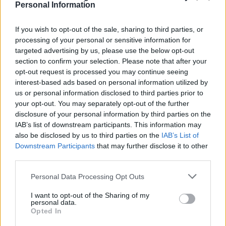
Personal Information
non è detto che non si acceleri. Possiamo depennare
Dragusin.
Danilo
è in scadenza con la Juventus, ma è il
If you wish to opt-out of the sale, sharing to third parties, or
capitano e darà priorità ai bianconeri. Biraghi potrebbe
processing of your personal or sensitive information for
arrivare come alternativa ad Olivera. La Fiorentina è
targeted advertising by us, please use the below opt-out
interessata a Spinazzola e si potrebbe fare uno scambio. Con
section to confirm your selection. Please note that after your
Folorunsho il Napoli intende fare cassa. Si segue anche
Fazzini
opt-out request is processed you may continue seeing
dell'Empoli. Bonny è una pista percorribile a giugno, così come
interest-based ads based on personal information utilized by
Jhon Duran dell'Aston villa. È un classe 2003 che potrà dare un
us or personal information disclosed to third parties prior to
importante contributo alla squadra che lo acquisterà.
your opt-out. You may separately opt-out of the further
Osimhen
? Piace al Manchester United e Zirkzee potrebbe
disclosure of your personal information by third parties on the
rientrare come tesoretto per l'acquisto. Attenzione: non
IAB’s list of downstream participants. This information may
parliamo di uno scambio.
Lukaku
è stato preso a titolo
also be disclosed by us to third parties on the
IAB’s List of
definitivo e il rendimento è in linea con cui che abbiamo visto a
Downstream Participants
that may further disclose it to other
Roma. Certo, gli si chiede un po' di più e sappiamo cosa può
third parties.
dare in termini di gol e assist. Ma in un Napoli in prospettiva
Champions non si chiede di più solo a lui. C'è solo un risultato
Personal Data Processing Opt Outs
possibile contro il Genoa in ottica scudetto? Io penso che
I want to opt-out of the Sharing of my
Conte ha ragione: il Napoli deve fare solo la corsa su se
personal data.
stesso e poi guardare le altre. La voglia di vincere questa
Opted In
partita c'è tutta, c'è un gruppo unito. Toccando ferro, si spera