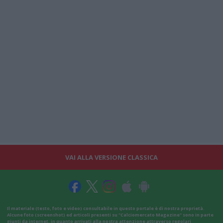
VAI ALLA VERSIONE CLASSICA
Il materiale (testo, foto e video) consultabile in questo portale è di nostra proprietà.
Alcune foto (screenshot) ed articoli presenti su "Calciomercato Magazine" sono in parte
giunti da internet, in quanto arrivati alla nostra attenzione attraverso regolari