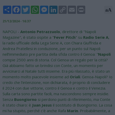
Share
Facebook
Twitter
WhatsApp
Messenger
LinkedIn
Copy
Email
Print
aA
Link
21/12/2024 - 16:37
NAPOLI -
Antonio Petrazzuolo
, direttore di "Napoli
Magazine", è stato ospite a "
Fever Pitch
" su
Radio Serie A
,
la radio ufficiale della Lega Serie A, con Chiara Giuffrida e
Andrea Pratellesi in conduzione, per un punto sul Napoli
nell’immediato pre partita della sfida contro il Genoa: "
Napoli
compie 2500 anni di storia. Col Genoa un regalo per la città?
Già abbiamo fatto un brindisi con Conte, un momento per
avvicinarci al Natale tutti insieme. Era più rilassato, è stato un
momento molto piacevole insieme ad
Oriali
. Genoa-Napoli? Io
credo che l'intenzione, non dichiarata, è proprio di concludere
il 2024 con due vittorie, contro il Genoa e contro il Venezia.
Sulla carta sono partite facili, ma nascondono sempre insidie.
Senza
Buongiorno
si perdono punti di riferimento, ma Conte
è stato chiaro: è
Juan Jesus
il sostituto di Buongiorno. La cosa
mi ha stupito, perché c'è anche Rafa
Marin
. Probabilmente, a