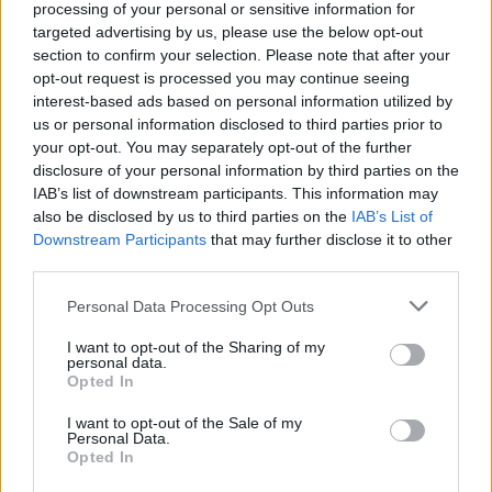
Nel Napoli di Spalletti subentrava a gara in corso, mentre con
processing of your personal or sensitive information for
Conte il ruolo di "spacca-partite" al momento è riservato a
targeted advertising by us, please use the below opt-out
Neres, che ha avuto un impatto straordinario. La sorpresa?
section to confirm your selection. Please note that after your
McTominay sembra un veterano, si è integrato alla perfezione
opt-out request is processed you may continue seeing
interest-based ads based on personal information utilized by
nel centrocampo con Anguissa e Lobotka, rappresentano una
us or personal information disclosed to third parties prior to
garanzia. Lo stesso Gilmour si è inserito bene. Ngonge?
your opt-out. You may separately opt-out of the further
Credo che resterà. Raspadori e Simeone? Piacciono a diversi
disclosure of your personal information by third parties on the
club, ma per ora non ci sono accelerate. Su Simeone, che
IAB’s list of downstream participants. This information may
comunque ha un ingaggio importante, c'è il Toro che non va
also be disclosed by us to third parties on the
IAB’s List of
oltre i 10 milioni di offerta, mentre il Napoli ne chiede 15.
Downstream Participants
that may further disclose it to other
Conte intanto li sta motivando tutti molto bene, lo stesso
third parties.
Ngonge in Coppa Italia ha segnato due gol. Politano è
maturato molto rispetto all'esperienza all'Inter".
Personal Data Processing Opt Outs
I want to opt-out of the Sharing of my
personal data.
Opted In
I want to opt-out of the Sale of my
Personal Data.
Opted In