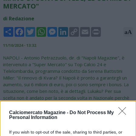
MERCATO"
di Redazione
Share
Facebook
Twitter
WhatsApp
Messenger
LinkedIn
Copy
Email
Print
aA
Link
11/10/2024 - 13:32
NAPOLI - Antonio Petrazzuolo, dir. di "Napoli Magazine", è
intervenuto a "Super Mercato" su Top Calcio 24 e
Telelombardia, programma condotto da Serena Battistini
Miller: "Il rinnovo di Kvara? Il Napoli è pronto a garantirgli un
aumento, sui 6 milioni di euro, poi ci sono sempre i bonus. La
situazione, come ben noto, è ai dettagli. Lukaku? Per sua
scelta non è andato per la seconda volta in Nazionale perchè
intende tornare in forma. Non credo che Conte abbia
esercitato alcuna pressione in tal senso, i due hanno un ottimo
Calciomercato Magazine -
Do Not Process My
Personal Information
rapporto. Politano e la Nazionale? Nel Napoli, anche nella
scorsa stagione, ha mantenuto un rendimento notevole,
risultando tra i migliori, per Conte è una pedina di equilibrio.
If you wish to opt-out of the sale, sharing to third parties, or