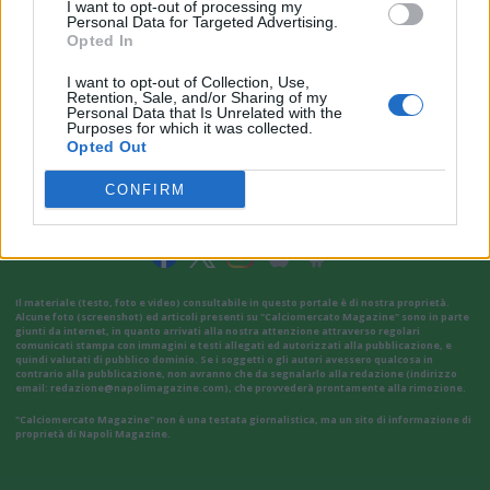
I want to opt-out of processing my
Personal Data for Targeted Advertising.
Opted In
I want to opt-out of Collection, Use,
Retention, Sale, and/or Sharing of my
Personal Data that Is Unrelated with the
Purposes for which it was collected.
Opted Out
VAI ALLA VERSIONE CLASSICA
CONFIRM
Il materiale (testo, foto e video) consultabile in questo portale è di nostra proprietà.
Alcune foto (screenshot) ed articoli presenti su "Calciomercato Magazine" sono in parte
giunti da internet, in quanto arrivati alla nostra attenzione attraverso regolari
comunicati stampa con immagini e testi allegati ed autorizzati alla pubblicazione, e
quindi valutati di pubblico dominio. Se i soggetti o gli autori avessero qualcosa in
contrario alla pubblicazione, non avranno che da segnalarlo alla redazione (indirizzo
email:
redazione@napolimagazine.com
), che provvederà prontamente alla rimozione.
"Calciomercato Magazine" non è una testata giornalistica, ma un sito di informazione di
proprietà di Napoli Magazine.