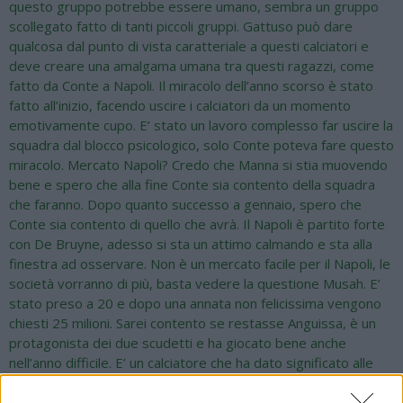
questo gruppo potrebbe essere umano, sembra un gruppo
scollegato fatto di tanti piccoli gruppi. Gattuso può dare
qualcosa dal punto di vista caratteriale a questi calciatori e
deve creare una amalgama umana tra questi ragazzi, come
fatto da Conte a Napoli. Il miracolo dell’anno scorso è stato
fatto all’inizio, facendo uscire i calciatori da un momento
emotivamente cupo. E’ stato un lavoro complesso far uscire la
squadra dal blocco psicologico, solo Conte poteva fare questo
miracolo. Mercato Napoli? Credo che Manna si stia muovendo
bene e spero che alla fine Conte sia contento della squadra
che faranno. Dopo quanto successo a gennaio, spero che
Conte sia contento di quello che avrà. Il Napoli è partito forte
con De Bruyne, adesso si sta un attimo calmando e sta alla
finestra ad osservare. Non è un mercato facile per il Napoli, le
società vorranno di più, basta vedere la questione Musah. E’
stato preso a 20 e dopo una annata non felicissima vengono
chiesti 25 milioni. Sarei contento se restasse Anguissa, è un
protagonista dei due scudetti e ha giocato bene anche
nell’anno difficile. E’ un calciatore che ha dato significato alle
stagioni del Napoli. Spero arrivino gli innesti che vuole Conte,
per quello che ha in mente per campionato e Champions. A me