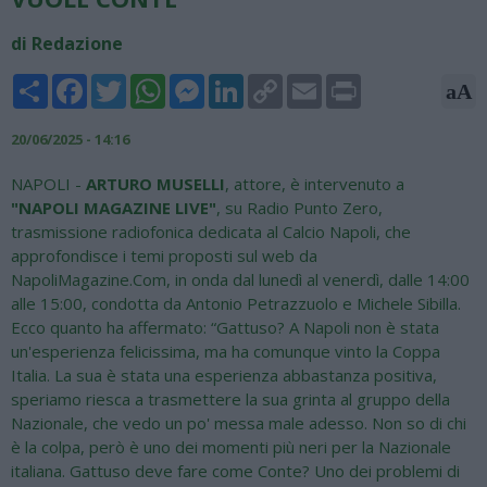
di Redazione
Share
Facebook
Twitter
WhatsApp
Messenger
LinkedIn
Copy
Email
Print
aA
Link
20/06/2025 - 14:16
NAPOLI -
ARTURO MUSELLI
, attore, è intervenuto a
"NAPOLI MAGAZINE LIVE"
, su Radio Punto Zero,
trasmissione radiofonica dedicata al Calcio Napoli, che
approfondisce i temi proposti sul web da
NapoliMagazine.Com, in onda dal lunedì al venerdì, dalle 14:00
alle 15:00, condotta da Antonio Petrazzuolo e Michele Sibilla.
Ecco quanto ha affermato: “Gattuso? A Napoli non è stata
un'esperienza felicissima, ma ha comunque vinto la Coppa
Italia. La sua è stata una esperienza abbastanza positiva,
speriamo riesca a trasmettere la sua grinta al gruppo della
Nazionale, che vedo un po' messa male adesso. Non so di chi
è la colpa, però è uno dei momenti più neri per la Nazionale
italiana. Gattuso deve fare come Conte? Uno dei problemi di