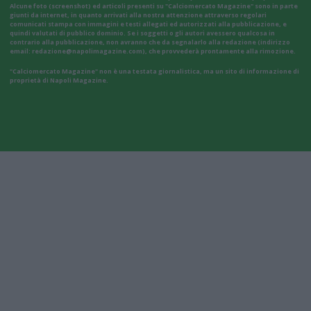
Alcune foto (screenshot) ed articoli presenti su "Calciomercato Magazine" sono in parte
giunti da internet, in quanto arrivati alla nostra attenzione attraverso regolari
comunicati stampa con immagini e testi allegati ed autorizzati alla pubblicazione, e
quindi valutati di pubblico dominio. Se i soggetti o gli autori avessero qualcosa in
contrario alla pubblicazione, non avranno che da segnalarlo alla redazione (indirizzo
email:
redazione@napolimagazine.com
), che provvederà prontamente alla rimozione.
"Calciomercato Magazine" non è una testata giornalistica, ma un sito di informazione di
proprietà di Napoli Magazine.