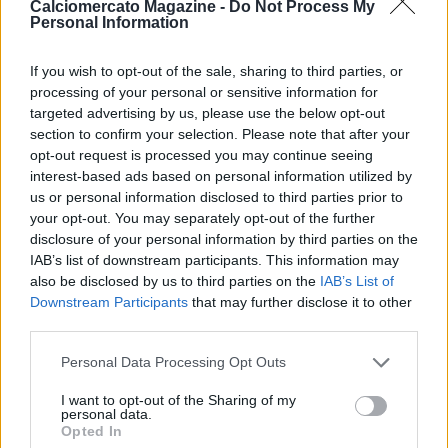
Calciomercato Magazine -
Do Not Process My
piace molto Nusa, mi incuriosisce molto ed è giovane, sta
Personal Information
facendo le esperienze giuste nell’ambito internazionale e
gioca bene sulla fascia. Ha un doppio ruolo e ha giocato anche
If you wish to opt-out of the sale, sharing to third parties, or
a centrocampo, ha qualità. Osimhen? Per me il suo capitolo si
processing of your personal or sensitive information for
è chiuso quando ha cancellato tutte le cose sul Napoli dai
targeted advertising by us, please use the below opt-out
social. Il suo comportamento non mi sorprende, è
section to confirm your selection. Please note that after your
esattamente coerente a come ha gestito il suo trasferimento
opt-out request is processed you may continue seeing
l’anno scorso. Spero che il Napoli possa liberarsene al più
interest-based ads based on personal information utilized by
presto, ma alle condizioni del club azzurro. Sta mettendo i
us or personal information disclosed to third parties prior to
bastoni tra le ruote e mi fa pensare che è un grande
your opt-out. You may separately opt-out of the further
disclosure of your personal information by third parties on the
calciatore, ma meno come persona. Avrà le sue motivazioni,
IAB’s list of downstream participants. This information may
ma io giudico i fatti e quelli dicono altro. Leggo quello che vedo
also be disclosed by us to third parties on the
IAB’s List of
e mi faccio la mia idea. Bisogna trovare una soluzione anche
Downstream Participants
that may further disclose it to other
giusta per lui, però in questa cessione devono essere
third parties.
entrambi soddisfatti. Spero che si trovi la giusta soluzione per
tutti. Credo che nemmeno lui sappia quello che vuole. Da
Personal Data Processing Opt Outs
calciatore credo voglia vincere la Champions o puntare al
Pallone d’Oro, ma nemmeno il Galatasaray è giusto per lui, ma
I want to opt-out of the Sharing of my
personal data.
magari si trova bene lì e va bene così. Per un calciatore
Opted In
giovane andare in Arabia non è il massimo, se non sotto