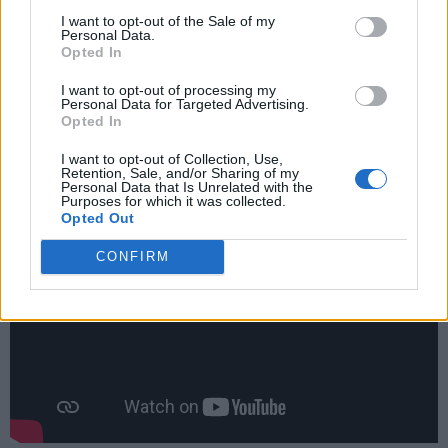
l’aspetto economico. Vedo che è uscito dai radar delle
I want to opt-out of the Sale of my
squadre inglesi. Certo che la suggestione Nunez-Osimhen non
Personal Data.
Opted In
è affatto male, per il nigeriano giocare nel Liverpool non
sarebbe male, come non sarebbe male avere in azzurro
I want to opt-out of processing my
Nunez”.
Personal Data for Targeted Advertising.
Opted In
I want to opt-out of Collection, Use,
Retention, Sale, and/or Sharing of my
Personal Data that Is Unrelated with the
Purposes for which it was collected.
Opted Out
CONFIRM