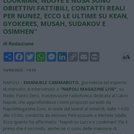
LOOKMAN, NDOYE E NUSA SONO
OBIETTIVI FATTIBILI, CONTATTI REALI
PER NUNEZ, ECCO LE ULTIME SU KEAN,
GYOKERES, MUSAH, SUDAKOV E
OSIMHEN"
di Redazione
Share
Facebook
Twitter
WhatsApp
Messenger
LinkedIn
Copy
Email
Print
aA
Link
16/06/2025 - 14:59
NAPOLI -
EMANUELE CAMMAROTO
, giornalista ed esperto
di mercato, è intervenuto a
"NAPOLI MAGAZINE LIVE"
, su
Radio Punto Zero, trasmissione radiofonica dedicata al Calcio
Napoli, che approfondisce i temi proposti sul web da
NapoliMagazine.Com, in onda dal lunedì al venerdì, dalle 14:00
alle 15:00, condotta da Antonio Petrazzuolo e Michele Sibilla.
Ecco quanto ha affermato: "Napoli su Lucca e Lookman? Più il
primo che il secondo, anche se ci sono delle manovre di