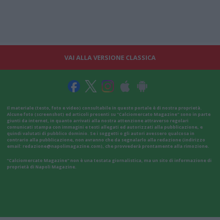
VAI ALLA VERSIONE CLASSICA
Il materiale (testo, foto e video) consultabile in questo portale è di nostra proprietà.
Alcune foto (screenshot) ed articoli presenti su "Calciomercato Magazine" sono in parte
giunti da internet, in quanto arrivati alla nostra attenzione attraverso regolari
comunicati stampa con immagini e testi allegati ed autorizzati alla pubblicazione, e
quindi valutati di pubblico dominio. Se i soggetti o gli autori avessero qualcosa in
contrario alla pubblicazione, non avranno che da segnalarlo alla redazione (indirizzo
email:
redazione@napolimagazine.com
), che provvederà prontamente alla rimozione.
"Calciomercato Magazine" non è una testata giornalistica, ma un sito di informazione di
proprietà di Napoli Magazine.