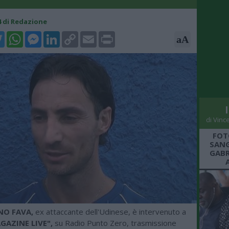
04 di Redazione
k
tter
WhatsApp
Messenger
LinkedIn
Copy
Email
Print
aA
Link
di Vinc
FOT
SANG
GABR
NO FAVA,
ex attaccante dell'Udinese, è intervenuto a
GAZINE LIVE",
su Radio Punto Zero, trasmissione