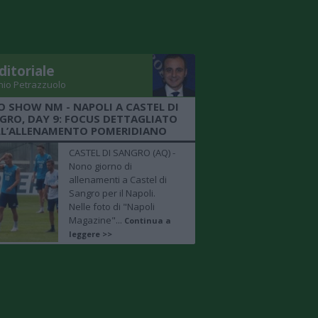
ditoriale
nio Petrazzuolo
O SHOW NM - NAPOLI A CASTEL DI
GRO, DAY 9: FOCUS DETTAGLIATO
LL’ALLENAMENTO POMERIDIANO
CASTEL DI SANGRO (AQ) -
Nono giorno di
allenamenti a Castel di
Sangro per il Napoli.
Nelle foto di "Napoli
Magazine"...
Continua a
leggere >>