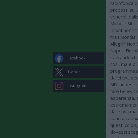
radiofonica d
proposti sul 
venerdì, dall
Michele Sibil
Infantino? E’ 
ma i Mondiali
Allegri? Non 
Napoli. Finché
sperando che 
Facebook
così, ma è pi
programmazio
Twitter
darei una se
All’olandese:
Instagram
fare bene, C
esperienza, 
estremamente
dare una man
sono arrabbi
questi colori
dovessi scegli