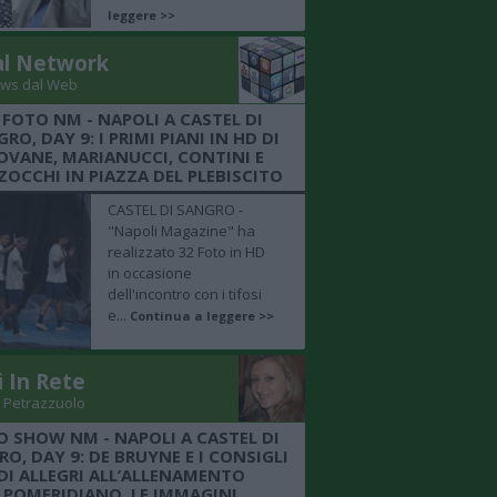
leggere >>
al Network
ws dal Web
 FOTO NM - NAPOLI A CASTEL DI
RO, DAY 9: I PRIMI PIANI IN HD DI
OVANE, MARIANUCCI, CONTINI E
OCCHI IN PIAZZA DEL PLEBISCITO
CASTEL DI SANGRO -
"Napoli Magazine" ha
realizzato 32 Foto in HD
in occasione
dell'incontro con i tifosi
e...
Continua a leggere >>
i In Rete
 Petrazzuolo
O SHOW NM - NAPOLI A CASTEL DI
O, DAY 9: DE BRUYNE E I CONSIGLI
DI ALLEGRI ALL’ALLENAMENTO
POMERIDIANO, LE IMMAGINI