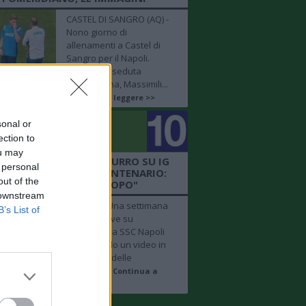
CASTEL DI SANGRO (AQ) -
Nono giorno di
allenamenti a Castel di
Sangro per il Napoli.
Durante la seduta
pomeridiana, Massimili...
Continua a leggere >>
sonal or
golo
ection to
mero 10
ou may
EO SSCN - IL CLUB AZZURRO SU IG
 personal
VOCA LA FESTA DEL CENTENARIO:
out of the
"UNA SETTIMANA DOPO"
 downstream
NAPOLI - "Una settimana
B’s List of
dopo", scrive su
Instagram la SSC Napoli
pubblicando un video in
time lapse delle
celebrazi...
Continua a
leggere >>