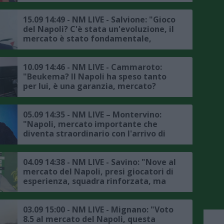
risolto, Napoli? Hanno fatto un
mercato importante e credo siano
ancora i favoriti”
15.09 14:49 - NM LIVE - Salvione: "Gioco
del Napoli? C'è stata un'evoluzione, il
mercato è stato fondamentale,
Spinazzola può fare la differenza,
Hojlund? Impatto incredibile"
10.09 14:46 - NM LIVE - Cammaroto:
"Beukema? Il Napoli ha speso tanto
per lui, è una garanzia, mercato?
Occhio al nome di Skriniar e al futuro
di Juan Jesus"
05.09 14:35 - NM LIVE – Montervino:
"Napoli, mercato importante che
diventa straordinario con l'arrivo di
Hojlund, Buongiorno il migliore in
Italia, è un acquisto ritrovato"
04.09 14:38 - NM LIVE - Savino: "Nove al
mercato del Napoli, presi giocatori di
esperienza, squadra rinforzata, ma
gli azzurri erano già forti"
03.09 15:00 - NM LIVE - Mignano: "Voto
8.5 al mercato del Napoli, questa