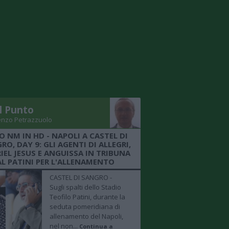
Il Punto
enzo Petrazzuolo
O NM IN HD - NAPOLI A CASTEL DI
RO, DAY 9: GLI AGENTI DI ALLEGRI,
IEL JESUS E ANGUISSA IN TRIBUNA
AL PATINI PER L'ALLENAMENTO
CASTEL DI SANGRO -
Sugli spalti dello Stadio
Teofilo Patini, durante la
seduta pomeridiana di
allenamento del Napoli,
nel non...
Continua a