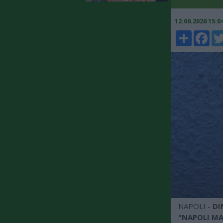
12.06.2026 15:
Share
Faceboo
Twi
NAPOLI -
DI
"NAPOLI MA