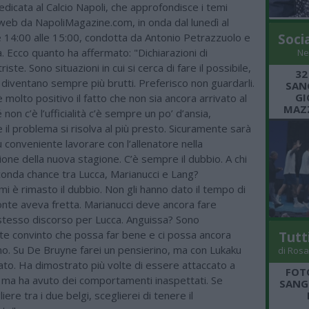
edicata al Calcio Napoli, che approfondisce i temi
web da NapoliMagazine.com, in onda dal lunedì al
e 14:00 alle 15:00, condotta da Antonio Petrazzuolo e
Soci
la. Ecco quanto ha affermato: "Dichiarazioni di
Ne
triste. Sono situazioni in cui si cerca di fare il possibile,
32
 diventano sempre più brutti. Preferisco non guardarli.
SANG
GI
è molto positivo il fatto che non sia ancora arrivato al
MAZZ
 non c’è l’ufficialità c’è sempre un po’ d’ansia,
il problema si risolva al più presto. Sicuramente sarà
ù conveniente lavorare con l’allenatore nella
ne della nuova stagione. C’è sempre il dubbio. A chi
conda chance tra Lucca, Marianucci e Lang?
 mi è rimasto il dubbio. Non gli hanno dato il tempo di
onte aveva fretta. Marianucci deve ancora fare
stesso discorso per Lucca. Anguissa? Sono
 convinto che possa far bene e ci possa ancora
Tutt
o. Su De Bruyne farei un pensierino, ma con Lukaku
di Rosa
ato. Ha dimostrato più volte di essere attaccato a
FOT
, ma ha avuto dei comportamenti inaspettati. Se
SANGR
ere tra i due belgi, sceglierei di tenere il