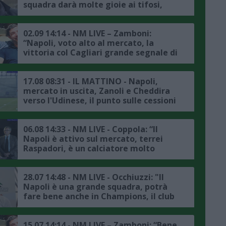
squadra darà molte gioie ai tifosi,
l'obiettivo è fare bene in Champions
League"
02.09 14:14 - NM LIVE – Zamboni:
“Napoli, voto alto al mercato, la
vittoria col Cagliari grande segnale di
gruppo, Buongiorno calciatore
importante”
17.08 08:31 - IL MATTINO - Napoli,
mercato in uscita, Zanoli e Cheddira
verso l'Udinese, il punto sulle cessioni
06.08 14:33 - NM LIVE - Coppola: “Il
Napoli è attivo sul mercato, terrei
Raspadori, è un calciatore molto
importante"
28.07 14:48 - NM LIVE - Occhiuzzi: "Il
Napoli è una grande squadra, potrà
fare bene anche in Champions, il club
si sta muovendo bene sul mercato,
Conte? Con lui siamo sulla strada
giusta"
15.07 14:14 - NM LIVE – Zamboni: “Bene