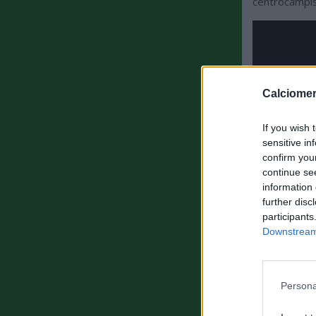
centrocampis
Calciomer
If you wish 
sensitive in
confirm you
continue se
information 
further disc
participants
Downstream 
Persona
ULTIMISSIM