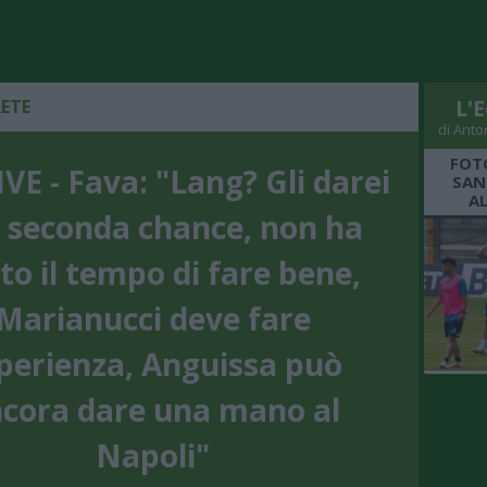
RETE
L'E
di Anto
FOT
VE - Fava: "Lang? Gli darei
SAN
A
 seconda chance, non ha
to il tempo di fare bene,
Marianucci deve fare
perienza, Anguissa può
cora dare una mano al
Napoli"