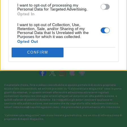
I want to opt-out of processing my
Personal Data for Targeted Advertising.
Opted In
I want to opt-out of Collection, Use,
Retention, Sale, and/or Sharing of my
Personal Data that Is Unrelated with the
Purposes for which it was collected.
Opted Out
CONFIRM
VAI ALLA VERSIONE CLASSICA
Il materiale (testo, foto e video) consultabile in questo portale è di nostra proprietà.
Alcune foto (screenshot) ed articoli presenti su "Calciomercato Magazine" sono in parte
giunti da internet, in quanto arrivati alla nostra attenzione attraverso regolari
comunicati stampa con immagini e testi allegati ed autorizzati alla pubblicazione, e
quindi valutati di pubblico dominio. Se i soggetti o gli autori avessero qualcosa in
contrario alla pubblicazione, non avranno che da segnalarlo alla redazione (indirizzo
email:
redazione@napolimagazine.com
), che provvederà prontamente alla rimozione.
"Calciomercato Magazine" non è una testata giornalistica, ma un sito di informazione di
proprietà di Napoli Magazine.