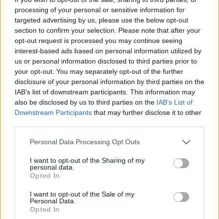
volentieri a Torino anche se i campioni d'Europa chiedono 40
processing of your personal or sensitive information for
milioni di euro. Attenzione anche al ritorno di fiamma per Jean-
targeted advertising by us, please use the below opt-out
Philippe Mateta, già vicino alla Serie A (piaceva pure al Milan)
section to confirm your selection. Please note that after your
nel mercato invernale, ma la vittoria della Conference League
opt-out request is processed you may continue seeing
col Crystal Palace e la qualificazione ai Mondiali 2026
interest-based ads based on personal information utilized by
potrebbe aprire un'asta.
us or personal information disclosed to third parties prior to
your opt-out. You may separately opt-out of the further
E allora, secondo La Stampa, resta sullo sfondo proprio Icardi
disclosure of your personal information by third parties on the
anche perché potrebbero servire due innesti in avanti: a
IAB’s list of downstream participants. This information may
parametro zero e con una conoscenza pregressa della Serie
also be disclosed by us to third parties on the
IAB’s List of
A, sarebbe un profilo perfetto per completare il reparto. I
Downstream Participants
that may further disclose it to other
dissapori con Spalletti, legati ai tempi dell'Inter, erano già stati
third parties.
archiviati, d'altronde, come aveva dimostrato l'interesse nello
Personal Data Processing Opt Outs
scorso gennaio.
I want to opt-out of the Sharing of my
personal data.
Opted In
I want to opt-out of the Sale of my
Personal Data.
Opted In