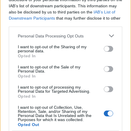
IAB’s list of downstream participants. This information may
also be disclosed by us to third parties on the
IAB’s List of
Downstream Participants
that may further disclose it to other
third parties.
Personal Data Processing Opt Outs
I want to opt-out of the Sharing of my
personal data.
Opted In
I want to opt-out of the Sale of my
Personal Data.
Opted In
I want to opt-out of processing my
VAI ALLA VERSIONE CLASSICA
Personal Data for Targeted Advertising.
Opted In
I want to opt-out of Collection, Use,
Retention, Sale, and/or Sharing of my
Personal Data that Is Unrelated with the
Purposes for which it was collected.
Il materiale (testo, foto e video) consultabile in questo portale è di nostra proprietà.
Opted Out
Alcune foto (screenshot) ed articoli presenti su "Calciomercato Magazine" sono in parte
giunti da internet, in quanto arrivati alla nostra attenzione attraverso regolari