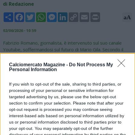
di Redazione
Share
Facebook
Twitter
WhatsApp
Messenger
LinkedIn
Copy
Email
Print
aA
Link
02/06/2026 - 10:59
Fabrizio Romano, giornalista, è intervenuto sul suo canale
Youtube, soffermandosi sul futuro di Mario Gila. Secondo il
noto esperto di mercato, la Lazio vorrebbe trattenerlo anche
a costo di arrivare alla naturale scadenza, con la possibilità di
Calciomercato Magazine -
Do Not Process My
perderlo a parametro zero a partire da gennaio 2027. Il
Personal Information
Napoli lo monitora da tempo, ancor prima dell'arrivo di Conte.
Da parte sua, lo spagnolo sarebbe tentato di accasarsi in
If you wish to opt-out of the sale, sharing to third parties, or
azzurro per disputare la Champions League. I biancocelesti
processing of your personal or sensitive information for
alzano un muro: non vogliono privarsi facilmente del giocatore.
targeted advertising by us, please use the below opt-out
Gila è considerato una pedina importante del progetto
section to confirm your selection. Please note that after your
tecnico. La situazione resta dunque in evoluzione nei prossimi
opt-out request is processed you may continue seeing
mesi di mercato, con possibili sviluppi legati alle strategie dei
interest-based ads based on personal information utilized by
club interessati e del stesso giocatore.
us or personal information disclosed to third parties prior to
your opt-out. You may separately opt-out of the further
disclosure of your personal information by third parties on the