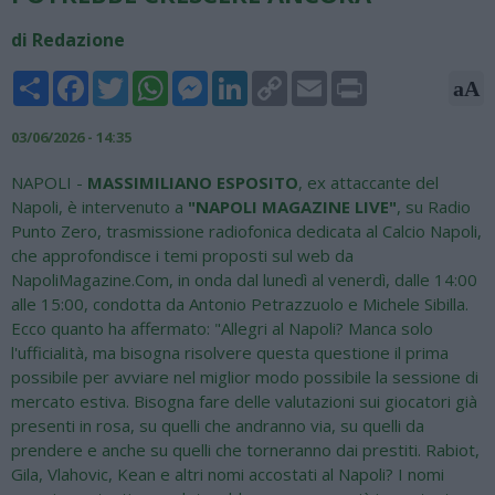
di Redazione
Share
Facebook
Twitter
WhatsApp
Messenger
LinkedIn
Copy
Email
Print
aA
Link
03/06/2026 - 14:35
NAPOLI -
MASSIMILIANO ESPOSITO
, ex attaccante del
Napoli, è intervenuto a
"NAPOLI MAGAZINE LIVE"
, su Radio
Punto Zero, trasmissione radiofonica dedicata al Calcio Napoli,
che approfondisce i temi proposti sul web da
NapoliMagazine.Com, in onda dal lunedì al venerdì, dalle 14:00
alle 15:00, condotta da Antonio Petrazzuolo e Michele Sibilla.
Ecco quanto ha affermato: "Allegri al Napoli? Manca solo
l'ufficialità, ma bisogna risolvere questa questione il prima
possibile per avviare nel miglior modo possibile la sessione di
mercato estiva. Bisogna fare delle valutazioni sui giocatori già
presenti in rosa, su quelli che andranno via, su quelli da
prendere e anche su quelli che torneranno dai prestiti. Rabiot,
Gila, Vlahovic, Kean e altri nomi accostati al Napoli? I nomi