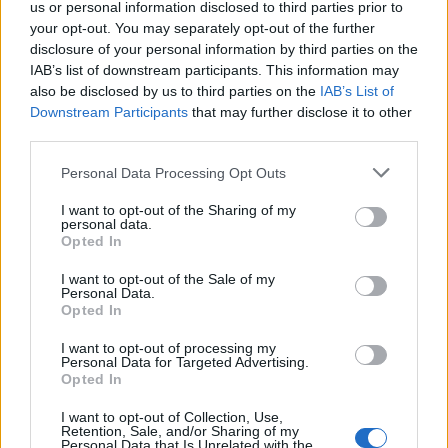
us or personal information disclosed to third parties prior to
notizie, abbiamo un amico in comune italiano che gli avrà
your opt-out. You may separately opt-out of the further
riportato qualcosa. Non credo, però, che possa realmente
disclosure of your personal information by third parties on the
arrivare al Napoli o alla Nazionale italiana, i costi sono elevati.
IAB’s list of downstream participants. This information may
Dovrebbe abbassare i propri parametri, ma credo che possa
also be disclosed by us to third parties on the
IAB’s List of
optare per un anno di riposo, lo ha già fatto in passato".
Downstream Participants
that may further disclose it to other
third parties.
Personal Data Processing Opt Outs
I want to opt-out of the Sharing of my
personal data.
Opted In
I want to opt-out of the Sale of my
Personal Data.
Opted In
I want to opt-out of processing my
Personal Data for Targeted Advertising.
Opted In
I want to opt-out of Collection, Use,
Retention, Sale, and/or Sharing of my
Personal Data that Is Unrelated with the