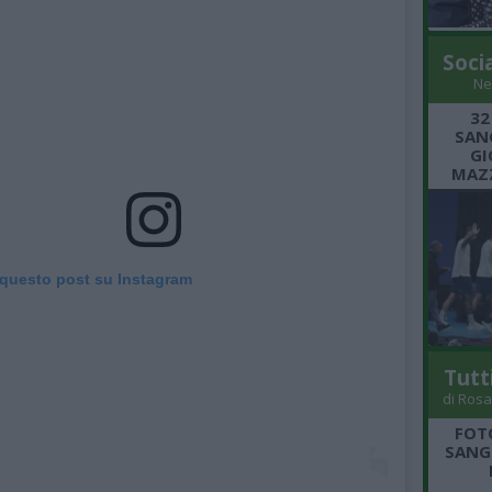
Soci
Ne
32
SANG
GI
MAZZ
 questo post su Instagram
Tutt
di Rosa
FOT
SANGR