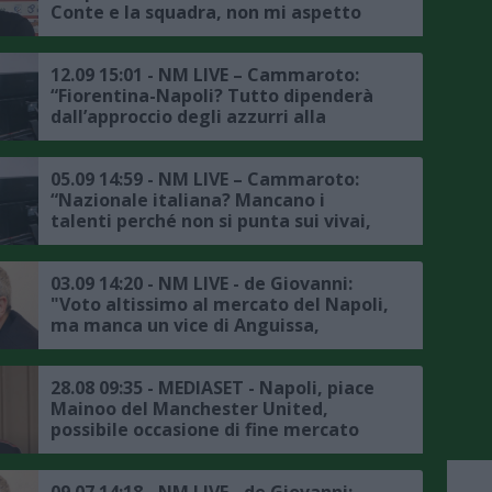
Conte e la squadra, non mi aspetto
grossi stravolgimenti, mercato?
Servono giocatori di qualità in
attacco"
12.09 15:01 - NM LIVE – Cammaroto:
“Fiorentina-Napoli? Tutto dipenderà
dall’approccio degli azzurri alla
partita, Kean piaceva a Conte e ADL,
mercato? Nella prossima stagione si
completerà il percorso di
05.09 14:59 - NM LIVE – Cammaroto:
ringiovanimento della rosa"
“Nazionale italiana? Mancano i
talenti perché non si punta sui vivai,
Napoli padrone di questo mercato,
sono ottimista sul percorso di
Hojlund"
03.09 14:20 - NM LIVE - de Giovanni:
"Voto altissimo al mercato del Napoli,
ma manca un vice di Anguissa,
Gutierrez potrebbe dare qualcosa in
più sulla fascia sinistra, Buongiorno è
fondamentale, mi aspetto una
28.08 09:35 - MEDIASET - Napoli, piace
squadra adatta ad Hojlund"
Mainoo del Manchester United,
possibile occasione di fine mercato