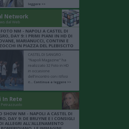
leggere >>
al Network
ws dal Web
 FOTO NM - NAPOLI A CASTEL DI
RO, DAY 9: I PRIMI PIANI IN HD DI
OVANE, MARIANUCCI, CONTINI E
OCCHI IN PIAZZA DEL PLEBISCITO
CASTEL DI SANGRO -
"Napoli Magazine" ha
realizzato 32 Foto in HD
in occasione
dell'incontro con i tifosi
e...
Continua a leggere >>
i In Rete
 Petrazzuolo
O SHOW NM - NAPOLI A CASTEL DI
O, DAY 9: DE BRUYNE E I CONSIGLI
DI ALLEGRI ALL’ALLENAMENTO
POMERIDIANO, LE IMMAGINI