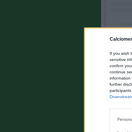
Un pos
Calciomer
ULTIMISSI
If you wish 
sensitive in
confirm you
continue se
information 
further disc
participants
Downstream 
Persona