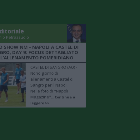
ditoriale
nio Petrazzuolo
O SHOW NM - NAPOLI A CASTEL DI
GRO, DAY 9: FOCUS DETTAGLIATO
LL’ALLENAMENTO POMERIDIANO
CASTEL DI SANGRO (AQ) -
Nono giorno di
allenamenti a Castel di
Sangro per il Napoli.
Nelle foto di "Napoli
Magazine"...
Continua a
leggere >>