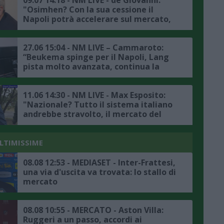
09.07 14:18 - NM LIVE - de Giovanni:
"Osimhen? Con la sua cessione il
Napoli potrà accelerare sul mercato,
potendo scegliere punterei su Nunez
e Lookman, gli azzurri saranno i
favoriti per lo scudetto, non bisogna
27.06 15:04 - NM LIVE – Cammaroto:
nascondersi"
“Beukema spinge per il Napoli, Lang
pista molto avanzata, continua la
trattativa per Nunez, Neres nel
mirino di Milan e Arabia Saudita ma è
incedibile, le ultime su Osimhen,
11.06 14:30 - NM LIVE - Max Esposito:
Raspadori e il mercato in uscita”
"Nazionale? Tutto il sistema italiano
andrebbe stravolto, il mercato del
Napoli è vivo, il club sta mantenendo
la parola data a Conte, Osimhen?
Occhio anche al futuro di Luciano
ULTIMISSIME
Spalletti, potrebbe seguirlo"
08.08 12:53 - MEDIASET - Inter-Frattesi,
una via d'uscita va trovata: lo stallo di
mercato
08.08 10:55 - MERCATO - Aston Villa:
Ruggeri a un passo, accordi ai