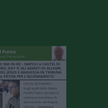
Il Punto
enzo Petrazzuolo
O NM IN HD - NAPOLI A CASTEL DI
RO, DAY 9: GLI AGENTI DI ALLEGRI,
IEL JESUS E ANGUISSA IN TRIBUNA
AL PATINI PER L'ALLENAMENTO
CASTEL DI SANGRO -
Sugli spalti dello Stadio
Teofilo Patini, durante la
seduta pomeridiana di
allenamento del Napoli,
nel non...
Continua a