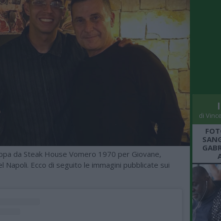
di Vinc
FOT
SANG
GABR
ppa da Steak House Vomero 1970 per Giovane,
l Napoli. Ecco di seguito le immagini pubblicate sui