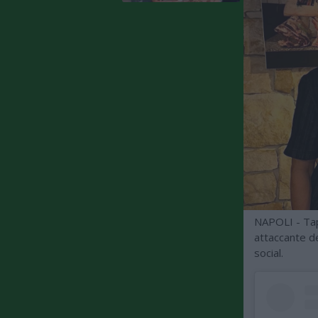
NAPOLI - Ta
attaccante de
social.