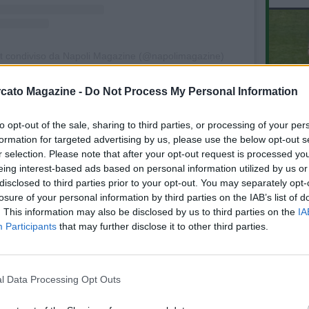
t condiviso da Napoli Magazine (@napolimagazine)
cato Magazine -
Do Not Process My Personal Information
ME IL PUNTO
to opt-out of the sale, sharing to third parties, or processing of your per
L'An
08.07 14:24 - NM LIVE - de Giovanni: "La
formation for targeted advertising by us, please use the below opt-out s
del Nu
nuova maglia del Napoli è bellissima,
r selection. Please note that after your opt-out request is processed y
VID
mercato? C'è tanto lavoro da fare, la
eing interest-based ads based on personal information utilized by us or
RIE
rosa va sfoltita, ma ci sono diverse
disclosed to third parties prior to your opt-out. You may separately opt-
situazioni da valutare"
losure of your personal information by third parties on the IAB’s list of
24.06 14:21 - NM LIVE - de Giovanni:
. This information may also be disclosed by us to third parties on the
IA
"Messi-Maradona? Il paragone non
Participants
that may further disclose it to other third parties.
esiste, Diego era un vero leader,
mercato del Napoli? Molto dipenderà
dal futuro di De Bruyne e Lukaku"
29.05 14:48 - NM LIVE - Verna: "Napoli,
l Data Processing Opt Outs
rispetto Allegri, ha raggiunto grandi
risultati, mercato? Serve un falso