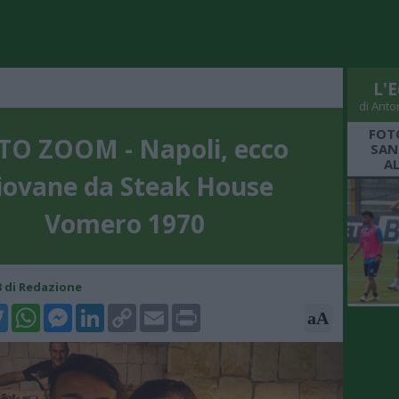
L'E
di Anto
FOT
TO ZOOM - Napoli, ecco
SAN
A
iovane da Steak House
Vomero 1970
03 di Redazione
k
tter
WhatsApp
Messenger
LinkedIn
Copy
Email
Print
aA
Link