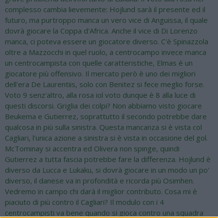
complesso cambia lievemente: Hojlund sarà il presente ed il
futuro, ma purtroppo manca un vero vice di Anguissa, il quale
dovrà giocare la Coppa d'Africa. Anche il vice di Di Lorenzo
manca, ci poteva essere un giocatore diverso. C'è Spinazzola
oltre a Mazzocchi in quel ruolo, a centrocampo invece manca
un centrocampista con quelle caratteristiche, Elmas è un
giocatore più offensivo. Il mercato però è uno dei migliori
dell'era De Laurentiis, solo con Benitez si fece meglio forse.
Voto 9 senz'altro, alla rosa iol voto dunque è 8 alla luce di
questi discorsi. Griglia dei colpi? Non abbiamo visto giocare
Beukema e Gutierrez, soprattutto il secondo potrebbe dare
qualcosa in più sulla sinistra. Questa mancanza si è vista col
Cagliari, l'unica azione a sinistra si è vista in occasione del gol.
McTominay si accentra ed Olivera non spinge, quindi
Gutierrez a tutta fascia potrebbe fare la differenza. Hojlund è
diverso da Lucca e Lukaku, si dovrà giocare in un modo un po'
diverso, il danese va in profondità e ricorda più Osimhen.
Vedremo in campo chi darà il miglior contributo. Cosa mi è
piaciuto di più contro il Cagliari? Il modulo con i 4
centrocampisti va bene quando si gioca contro una squadra