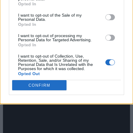
che adesso qui è un'alternativa. Altrove c'è gente che non ha
Opted In
preso Lookman dopo una lunga trattativa e che non è riuscita
a riprendere Kolo Muani, quindi certi commenti non li capisco.
I want to opt-out of the Sale of my
Personal Data.
In molti non sono obiettivi, mi chiedo cosa sia successo a certi
Opted In
giornalisti. Basterebbe dichiarare gli intenti, visto che ci sono
maggiori lettori che tifano Juventus, Milan ed Inter. Il Milan ad
I want to opt-out of processing my
esempio ha fatto un mercato pessimo, non ha preso nessuno
Personal Data for Targeted Advertising.
Opted In
dei suoi obiettivi".
I want to opt-out of Collection, Use,
Retention, Sale, and/or Sharing of my
Personal Data that Is Unrelated with the
Purposes for which it was collected.
Opted Out
CONFIRM