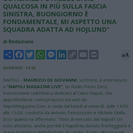
QUALCOSA IN PIÙ SULLA FASCIA
SINISTRA, BUONGIORNO È
FONDAMENTALE, MI ASPETTO UNA
SQUADRA ADATTA AD HOJLUND"
di Redazione
Share
Facebook
Twitter
WhatsApp
Messenger
LinkedIn
Copy
Email
Print
aA
Link
03/09/2025 - 14:20
NAPOLI -
MAURIZIO DE GIOVANNI
, scrittore, è intervenuto
a
"NAPOLI MAGAZINE LIVE"
, su Radio Punto Zero,
trasmissione radiofonica dedicata al Calcio Napoli, che
approfondisce i temi proposti sul web da
NapoliMagazine.Com, in onda dal lunedì al venerdì, dalle 14:00
alle 15:00, condotta da Antonio Petrazzuolo e Michele Sibilla.
Ecco quanto ha affermato: "Voto al mercato del Napoli? Un
voto altissimo, anche perchè il Napoli ha dovuto fronteggiare il
grave problema dell'infortunio di Lukaku. Il voto alla rosa nel