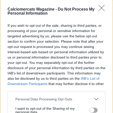
non chiusa come il Cagliari, altrimenti non ci sono spazi e
giocatori che saltano l'uomo. L'ingresso di Lang ha aiutato,
Calciomercato Magazine -
Do Not Process My
Personal Information
perchè gli esterni portano la difesa avversaria ad allargarsi e
in quello spazio centrale si è inserito Anguissa. Con il Sassuolo
ha funzionato perchè c'erano più spazi in trasferta, in casa
If you wish to opt-out of the sale, sharing to third parties, or
servirà qualcosa di diverso contro le squadre più chiuse.
processing of your personal or sensitive information for
Contro il City in Champions palleggiare sarebbe un rischio, si
targeted advertising by us, please use the below opt-out
potrebbe invece saltare la pressione attaccando la profondità.
section to confirm your selection. Please note that after your
opt-out request is processed you may continue seeing
Mi aspetto Lang in campo, ci sarà spazio anche per Neres. Mi
interest-based ads based on personal information utilized by
aspetto soprattutto una squadra adatta ad Hojlund, visti
us or personal information disclosed to third parties prior to
anche i soldi investiti per lui. Buongiorno? E' un giocatore
your opt-out. You may separately opt-out of the further
fondamentale, impatta su tutta la squadra. E' il miglior
disclosure of your personal information by third parties on the
difensore italiano, in più con lui la squadra è più alta di 20
IAB’s list of downstream participants. This information may
metri, è un giocatore che manca all'Inter per esempio. Vorrei
also be disclosed by us to third parties on the
IAB’s List of
entrare nella testa dei commentatori a trazione nordista, si
Downstream Participants
that may further disclose it to other
parla del Napoli quasi con imbarazzo. Il Napoli dà fastidio,
third parties.
soprattutto dopo una campagna acquisti faraonica. I
commenti su De Bruyne sono incredibili, serve una vera faccia
Personal Data Processing Opt Outs
tosta. Il Napoli ha fatto spese in Premier League, nessuno lo
ha fatto. Sono arrivati il belga, Hojlund, uno come Beukema
I want to opt-out of the Sharing of my
personal data.