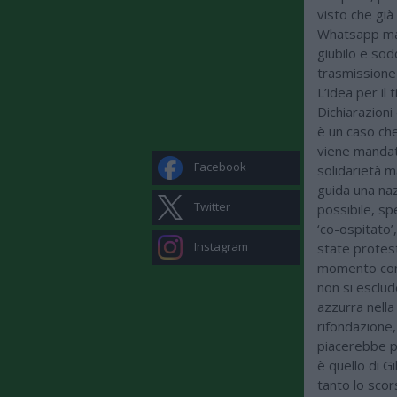
visto che già
Whatsapp ma 
giubilo e so
trasmissione 
L’idea per il 
Dichiarazioni
è un caso che
viene mandato
Facebook
solidarietà 
guida una na
Twitter
possibile, sp
‘co-ospitato’
Instagram
state protest
momento con 
non si esclud
azzurra nella
rifondazione,
piacerebbe pu
è quello di G
tanto lo scor