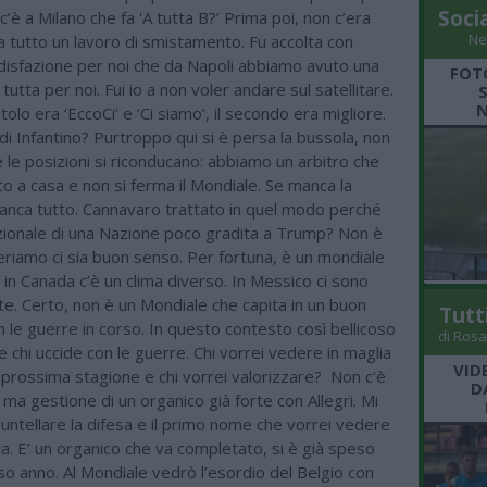
Soci
 c’è a Milano che fa 'A tutta B?’ Prima poi, non c’era
Ne
tutto un lavoro di smistamento. Fu accolta con
ddisfazione per noi che da Napoli abbiamo avuto una
FOT
tutta per noi. Fui io a non voler andare sul satellitare.
N
titolo era ‘EccoCi’ e ‘Ci siamo’, il secondo era migliore.
 di Infantino? Purtroppo qui si è persa la bussola, non
 le posizioni si riconducano: abbiamo un arbitro che
 a casa e non si ferma il Mondiale. Se manca la
manca tutto. Cannavaro trattato in quel modo perché
zionale di una Nazione poco gradita a Trump? Non è
eriamo ci sia buon senso. Per fortuna, è un mondiale
, in Canada c’è un clima diverso. In Messico ci sono
e. Certo, non è un Mondiale che capita in un buon
Tutt
le guerre in corso. In questo contesto così bellicoso
di Rosa
e chi uccide con le guerre. Chi vorrei vedere in maglia
VID
 prossima stagione e chi vorrei valorizzare? Non c’è
D
 ma gestione di un organico già forte con Allegri. Mi
ntellare la difesa e il primo nome che vorrei vedere
ila. E’ un organico che va completato, si è già speso
so anno. Al Mondiale vedrò l’esordio del Belgio con