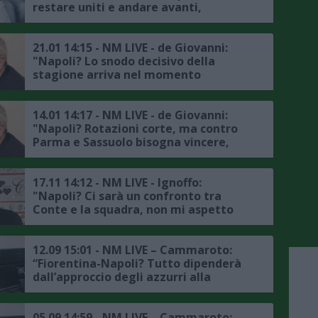
restare uniti e andare avanti,
mercato invernale? Adesso conta
recuperare gli infortunati"
21.01 14:15 - NM LIVE - de Giovanni:
"Napoli? Lo snodo decisivo della
stagione arriva nel momento
peggiore, Lucca non ha mai sfruttato
le occasioni, mercato? Serve subito
qualcosa"
14.01 14:17 - NM LIVE - de Giovanni:
"Napoli? Rotazioni corte, ma contro
Parma e Sassuolo bisogna vincere,
mercato? Bisogna fare qualcosa,
McTominay meriterebbe un rinnovo a
vita"
17.11 14:12 - NM LIVE - Ignoffo:
"Napoli? Ci sarà un confronto tra
Conte e la squadra, non mi aspetto
grossi stravolgimenti, mercato?
Servono giocatori di qualità in
attacco"
12.09 15:01 - NM LIVE – Cammaroto:
“Fiorentina-Napoli? Tutto dipenderà
dall’approccio degli azzurri alla
partita, Kean piaceva a Conte e ADL,
mercato? Nella prossima stagione si
completerà il percorso di
05.09 14:59 - NM LIVE – Cammaroto: