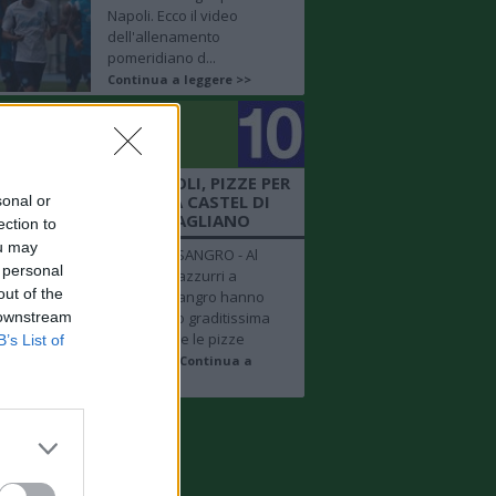
Napoli. Ecco il video
dell'allenamento
pomeridiano d...
Continua a leggere >>
golo
mero 10
 + FOTO SHOW - NAPOLI, PIZZE PER
 AZZURRI NEL RITIRO A CASTEL DI
sonal or
SANGRO BY DIEGO VITAGLIANO
ection to
ou may
CASTEL DI SANGRO - Al
 personal
ritiro degli azzurri a
out of the
Castel di Sangro hanno
 downstream
fatto la loro graditissima
apparizione le pizze
B’s List of
realizzat...
Continua a
leggere >>