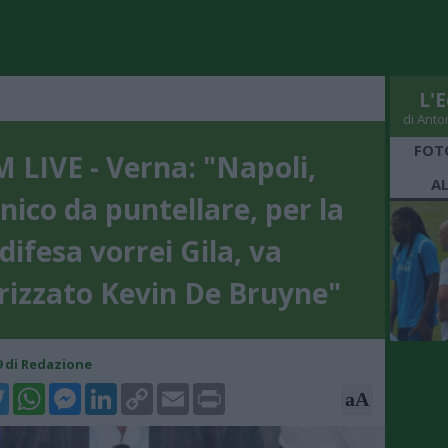
L'E
di Anto
FOT
 LIVE - Verna: "Napoli,
A
nico da puntellare, per la
difesa vorrei Gila, va
rizzato Kevin De Bruyne"
49 di Redazione
k
tter
WhatsApp
Messenger
LinkedIn
Copy
Email
Print
aA
Link