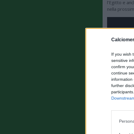
l’Egitto e an
nella prossim
Calciomer
If you wish 
sensitive in
confirm you
continue se
information 
further disc
participants
Downstream 
Persona