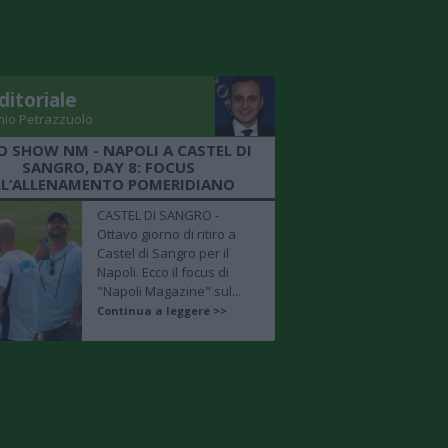
ditoriale
nio Petrazzuolo
O SHOW NM - NAPOLI A CASTEL DI
SANGRO, DAY 8: FOCUS
LL’ALLENAMENTO POMERIDIANO
CASTEL DI SANGRO -
Ottavo giorno di ritiro a
Castel di Sangro per il
Napoli. Ecco il focus di
"Napoli Magazine" sul...
Continua a leggere >>