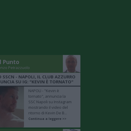
Il Punto
enzo Petrazzuolo
O SSCN - NAPOLI, IL CLUB AZZURRO
UNCIA SU IG: "KEVIN È TORNATO"
NAPOLI - "Kevin è
tornato", annuncia la
SSC Napoli su Instagram
mostrando il video del
ritorno di Kevin De B...
Continua a leggere >>