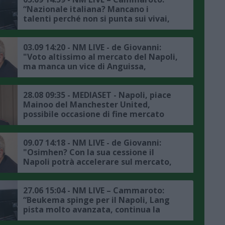
ringiovanimento della rosa"
“Nazionale italiana? Mancano i
talenti perché non si punta sui vivai,
Napoli padrone di questo mercato,
sono ottimista sul percorso di
Hojlund"
03.09 14:20 - NM LIVE - de Giovanni:
"Voto altissimo al mercato del Napoli,
ma manca un vice di Anguissa,
Gutierrez potrebbe dare qualcosa in
più sulla fascia sinistra, Buongiorno è
fondamentale, mi aspetto una
28.08 09:35 - MEDIASET - Napoli, piace
squadra adatta ad Hojlund"
Mainoo del Manchester United,
possibile occasione di fine mercato
09.07 14:18 - NM LIVE - de Giovanni:
"Osimhen? Con la sua cessione il
Napoli potrà accelerare sul mercato,
potendo scegliere punterei su Nunez
e Lookman, gli azzurri saranno i
favoriti per lo scudetto, non bisogna
27.06 15:04 - NM LIVE – Cammaroto:
nascondersi"
“Beukema spinge per il Napoli, Lang
pista molto avanzata, continua la
trattativa per Nunez, Neres nel