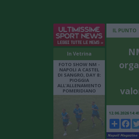
IL PUNTO
NM
In Vetrina
orga
FOTO SHOW NM -
NAPOLI A CASTEL
DI SANGRO, DAY 8:
PIOGGIA
ALL’ALLENAMENTO
valo
POMERIDIANO
12.06.2026 14:
Share
Faceboo
Twi