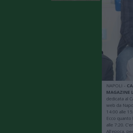
NAPOLI -
CA
MAGAZINE L
dedicata al C
web da Napoli
14:00 alle 15
Ecco quanto h
alle 7:20. C’
All’epoca, p