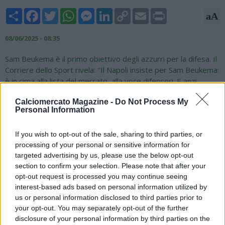
Share
Facebook
Twitter
WhatsApp
Messenger
LinkedIn
Copy
Email
Print
aA
Link
08/06/2025 - 08:35
Sam Beukema è il primo obiettivo degli azzurri per la difesa. Il
Corriere dello Sport rivela: "Il Napoli insiste per Sam Beukema:
è in cima alla lista del mercato, alla voce difensori. E anzi,
durante la settimana che il ds Manna ha trascorso in giro, con
Calciomercato Magazine -
Do Not Process My
tappa e puntate rilevanti a Milano, mercato city, è venuto fuori
Personal Information
un contatto con il Bologna per il difensore centrale
olandese. Sam il gigante, un metro e ottantotto centimetri
If you wish to opt-out of the sale, sharing to third parties, or
d’altezza e 26 anni di ambizioni, ha chiacchierato in Olanda con
processing of your personal or sensitive information for
Espn parlando di opportunità, treni e futuro. Tutto normale,
targeted advertising by us, please use the below opt-out
tutto consequenziale dopo una stagione di ottimo livello e nel
section to confirm your selection. Please note that after your
pieno di una crescita sottolineata anche dal ct degli Oranje,
opt-out request is processed you may continue seeing
Ronald Koeman. Un po’ come la valutazione che il Bologna gli
interest-based ads based on personal information utilized by
riconosce: intorno ai 25 milioni di euro".
us or personal information disclosed to third parties prior to
your opt-out. You may separately opt-out of the further
disclosure of your personal information by third parties on the