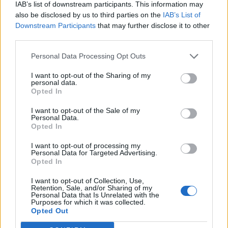
IAB’s list of downstream participants. This information may
also be disclosed by us to third parties on the
IAB’s List of
Downstream Participants
that may further disclose it to other
third parties.
Personal Data Processing Opt Outs
I want to opt-out of the Sharing of my
personal data.
Opted In
I want to opt-out of the Sale of my
Personal Data.
Opted In
VAI ALLA VERSIONE CLASSICA
I want to opt-out of processing my
Personal Data for Targeted Advertising.
Opted In
I want to opt-out of Collection, Use,
Retention, Sale, and/or Sharing of my
Personal Data that Is Unrelated with the
Il materiale (testo, foto e video) consultabile in questo portale è di nostra proprietà.
Purposes for which it was collected.
Alcune foto (screenshot) ed articoli presenti su "Calciomercato Magazine" sono in parte
Opted Out
giunti da internet, in quanto arrivati alla nostra attenzione attraverso regolari
comunicati stampa con immagini e testi allegati ed autorizzati alla pubblicazione, e
quindi valutati di pubblico dominio. Se i soggetti o gli autori avessero qualcosa in