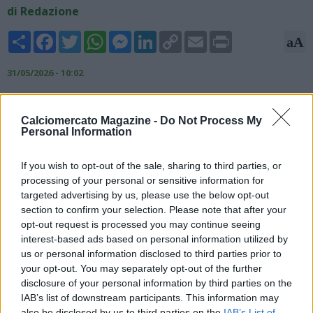
di Redazione
Share
Facebook
Twitter
WhatsApp
Messenger
LinkedIn
Copy
Email
Print
aA
Link
31/05/2026 - 10:02
Secondo quanto riferito dal Corriere dello Sport, la Juventus
starebbe cercando di regalare a Luciano Spalletti 5/6 innesti
Calciomercato Magazine -
Do Not Process My
per rendere l'organico più competitivo. Nella lista dei possibili
Personal Information
sostituti del difensore Gleison Bremer ci sono da tempo i
nomi di Kim, ex Napoli ora al Bayern Monaco e di
If you wish to opt-out of the sale, sharing to third parties, or
Muharemovic del Sassuolo, ma a questi si aggiunge un profilo
processing of your personal or sensitive information for
ben conosciuto da Spalletti: Juan Jesus, difensore del Napoli in
targeted advertising by us, please use the below opt-out
scadenza di contratto, avuto dal mister toscano prima alla
section to confirm your selection. Please note that after your
Roma e poi in azzurro.
opt-out request is processed you may continue seeing
interest-based ads based on personal information utilized by
us or personal information disclosed to third parties prior to
your opt-out. You may separately opt-out of the further
disclosure of your personal information by third parties on the
IAB’s list of downstream participants. This information may
also be disclosed by us to third parties on the
IAB’s List of