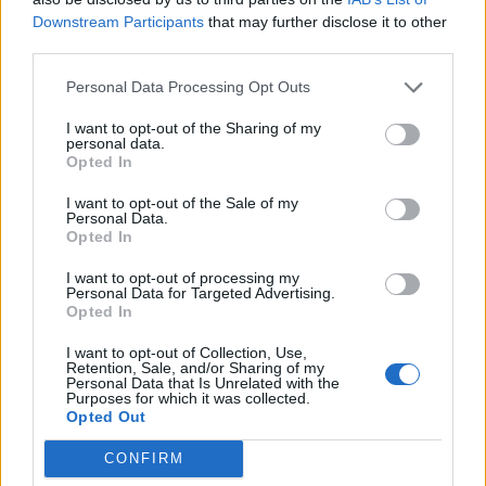
Downstream Participants
that may further disclose it to other
third parties.
Personal Data Processing Opt Outs
I want to opt-out of the Sharing of my
personal data.
Opted In
I want to opt-out of the Sale of my
Personal Data.
Opted In
VAI ALLA VERSIONE CLASSICA
I want to opt-out of processing my
Personal Data for Targeted Advertising.
Opted In
I want to opt-out of Collection, Use,
Il materiale (testo, foto e video) consultabile in questo portale è di nostra proprietà.
Retention, Sale, and/or Sharing of my
Alcune foto (screenshot) ed articoli presenti su "Calciomercato Magazine" sono in parte
Personal Data that Is Unrelated with the
giunti da internet, in quanto arrivati alla nostra attenzione attraverso regolari
Purposes for which it was collected.
comunicati stampa con immagini e testi allegati ed autorizzati alla pubblicazione, e
quindi valutati di pubblico dominio. Se i soggetti o gli autori avessero qualcosa in
Opted Out
contrario alla pubblicazione, non avranno che da segnalarlo alla redazione (indirizzo
email:
redazione@napolimagazine.com
), che provvederà prontamente alla rimozione.
CONFIRM
"Calciomercato Magazine" non è una testata giornalistica, ma un sito di informazione di
proprietà di Napoli Magazine.