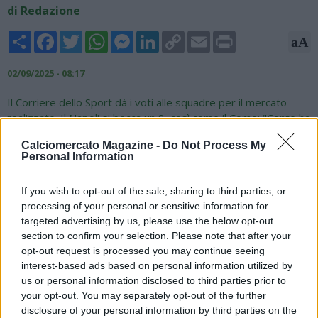
di Redazione
Share
Facebook
Twitter
WhatsApp
Messenger
LinkedIn
Copy
Email
Print
aA
Link
02/09/2025 - 08:17
Il Corriere dello Sport dà i voti alle squadre per il mercato
realizzato. Il Napoli si becca un 8, così come il Como: "Conte ha
vinto lo scudetto con l’organico più incompleto del gruppo
Calciomercato Magazine -
Do Not Process My
delle grandi e lo difenderà con l’organico più completo e più
Personal Information
ricco dello stesso gruppo. Ora ha una incredibile varietà di
scelte, ha due centravantoni in attesa che rientri il terzo, ha
If you wish to opt-out of the sale, sharing to third parties, or
De Bruyne accanto a McTominay, ha un difensore come
processing of your personal or sensitive information for
Beukema. Può anche riflettere sulla Champions. Al Como sono
targeted advertising by us, please use the below opt-out
arrivati tutti giocatori di qualità, perfino in difesa col giovane
section to confirm your selection. Please note that after your
ex madridista Jacobo Ramon. L’investimento è stato notevole,
opt-out request is processed you may continue seeing
ma guardare il Como in campo, soprattutto quando la palla
interest-based ads based on personal information utilized by
passa dai piedi di Nico Paz, è un piacere per gli occhi".
us or personal information disclosed to third parties prior to
your opt-out. You may separately opt-out of the further
disclosure of your personal information by third parties on the