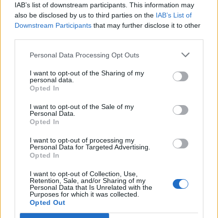
IAB’s list of downstream participants. This information may
also be disclosed by us to third parties on the
IAB’s List of
Downstream Participants
that may further disclose it to other
third parties.
Personal Data Processing Opt Outs
I want to opt-out of the Sharing of my
personal data.
Opted In
I want to opt-out of the Sale of my
Personal Data.
Opted In
I want to opt-out of processing my
VAI ALLA VERSIONE CLASSICA
Personal Data for Targeted Advertising.
Opted In
I want to opt-out of Collection, Use,
Retention, Sale, and/or Sharing of my
Personal Data that Is Unrelated with the
Il materiale (testo, foto e video) consultabile in questo portale è di nostra proprietà.
Purposes for which it was collected.
Alcune foto (screenshot) ed articoli presenti su "Calciomercato Magazine" sono in parte
Opted Out
giunti da internet, in quanto arrivati alla nostra attenzione attraverso regolari
comunicati stampa con immagini e testi allegati ed autorizzati alla pubblicazione, e
quindi valutati di pubblico dominio. Se i soggetti o gli autori avessero qualcosa in