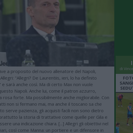
di Vinc
rive a proposito del nuovo allenatore del Napoli,
llegri: "Allegri? De Laurentiis, ieri, lo ha definito
FOT
SANGR
" e sarà anche così. Ma di certo Max non vuole
SEDU
uesto Napoli. Anche lui, come il patron azzurro,
a rosa forte. Ma possibilmente anche migliorabile. Con
tti non si fermano mai, ma anche il toscano sa che
o serve pazienza, gli acquisti facili non sono dietro
prattutto la storia di trattative come quelle per Gila e
ssere una indicazione chiara. [...] Allegri gli obiettivi nel
chiari, così come Manna: un portiere e un difensore in