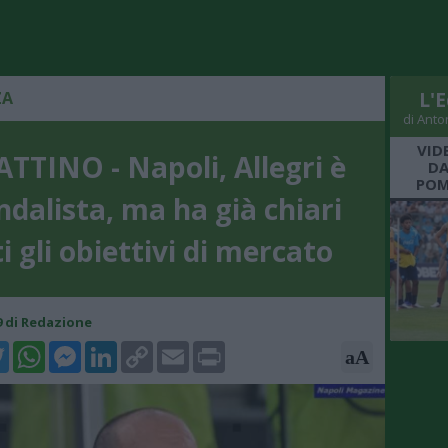
ZA
L'E
di Anto
VID
ATTINO - Napoli, Allegri è
DA
POM
ndalista, ma ha già chiari
i gli obiettivi di mercato
39 di Redazione
k
tter
WhatsApp
Messenger
LinkedIn
Copy
Email
Print
aA
Link