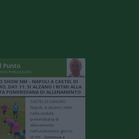
Il Punto
enzo Petrazzuolo
O SHOW NM - NAPOLI A CASTEL DI
O, DAY 11: SI ALZANO I RITMI ALLA
TA POMERIDIANA DI ALLENAMENTO
CASTEL DI SANGRO -
Napoli, si alzano i ritmi
nella seduta
pomeridiana di
allenamento
nell'undicesimo giorno
di ritir...
Continua a