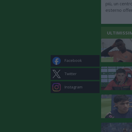
più, un centro
esterno offen
ULTIMISSI
Facebook
Twitter
Instagram