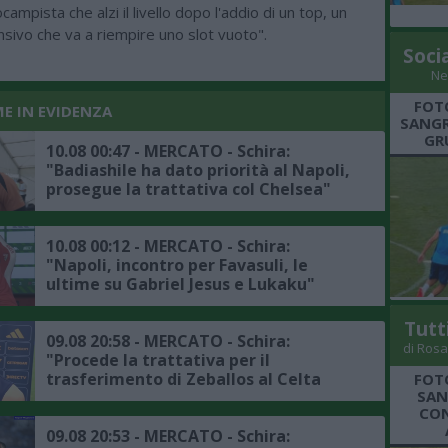
campista che alzi il livello dopo l'addio di un top, un
sivo che va a riempire uno slot vuoto".
Soci
Ne
FOT
ME IN EVIDENZA
SANGR
GR
10.08 00:47 - MERCATO - Schira:
"Badiashile ha dato priorità al Napoli,
prosegue la trattativa col Chelsea"
10.08 00:12 - MERCATO - Schira:
"Napoli, incontro per Favasuli, le
ultime su Gabriel Jesus e Lukaku"
Tutt
09.08 20:58 - MERCATO - Schira:
di Rosa
"Procede la trattativa per il
trasferimento di Zeballos al Celta
FOT
SAN
Vigo"
CON
09.08 20:53 - MERCATO - Schira: