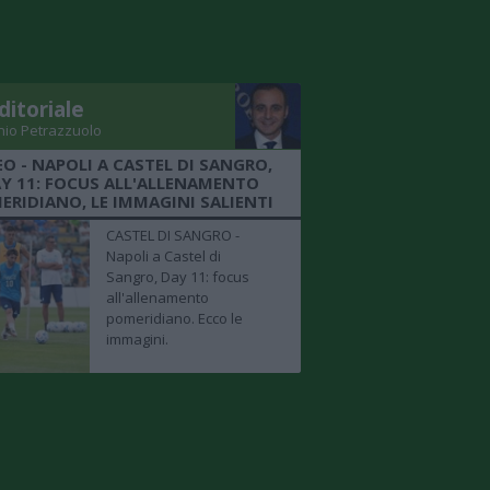
ditoriale
nio Petrazzuolo
EO - NAPOLI A CASTEL DI SANGRO,
Y 11: FOCUS ALL'ALLENAMENTO
ERIDIANO, LE IMMAGINI SALIENTI
CASTEL DI SANGRO -
Napoli a Castel di
Sangro, Day 11: focus
all'allenamento
pomeridiano. Ecco le
immagini.