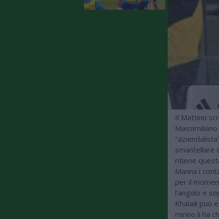
Il Mattino sc
Massimiliano A
"aziendalista
smantellare q
ritiene quest
Manna i conta
per il moment
l'angolo e so
Khalaili può e
mirino li ha 