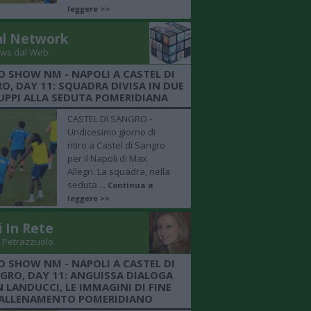
leggere >>
al Network
ws dal Web
O SHOW NM - NAPOLI A CASTEL DI
O, DAY 11: SQUADRA DIVISA IN DUE
UPPI ALLA SEDUTA POMERIDIANA
CASTEL DI SANGRO -
Undicesimo giorno di
ritiro a Castel di Sangro
per il Napoli di Max
Allegri. La squadra, nella
seduta ...
Continua a
leggere >>
i In Rete
 Petrazzuolo
O SHOW NM - NAPOLI A CASTEL DI
GRO, DAY 11: ANGUISSA DIALOGA
 LANDUCCI, LE IMMAGINI DI FINE
ALLENAMENTO POMERIDIANO