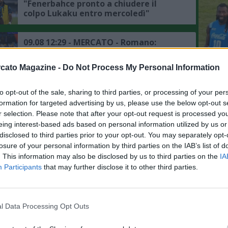
"Fenerbahce pronto a chiudere il
colpo Lukaku entro mercoledì"
09.08 12:29 - MERCATO - Romano:
"Fenerbahce, Lukaku sempre più
vicino, inviata una nuova proposta al
cato Magazine -
Do Not Process My Personal Information
Napoli, accordo in dirittura d'arrivo"
L'An
09.08 07:34 - GAZZETTA - Napoli,
to opt-out of the sale, sharing to third parties, or processing of your per
del Nu
mercato in difesa: può sbloccarsi
formation for targeted advertising by us, please use the below opt-out s
l'operazione Badiashile, le ultime
FOTO 
r selection. Please note that after your opt-out request is processed y
DAY 1
eing interest-based ads based on personal information utilized by us or
disclosed to third parties prior to your opt-out. You may separately opt-
08.08 23:46 - MERCATO - Schira:
P
losure of your personal information by third parties on the IAB’s list of
"Napoli, trattative in corso per il
. This information may also be disclosed by us to third parties on the
IA
rinnovo di Anguissa, negoziati
positivi"
Participants
that may further disclose it to other third parties.
08.08 19:16 - MERCATO - Romano:
"Lukaku, via libera al trasferimento
al Feberbahce dopo aver parlato col
l Data Processing Opt Outs
presidente, ora la trattativa col
Napoli"