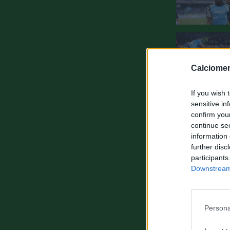
Calciomer
If you wish 
sensitive in
confirm you
continue se
information 
further disc
participants
Downstream 
Persona