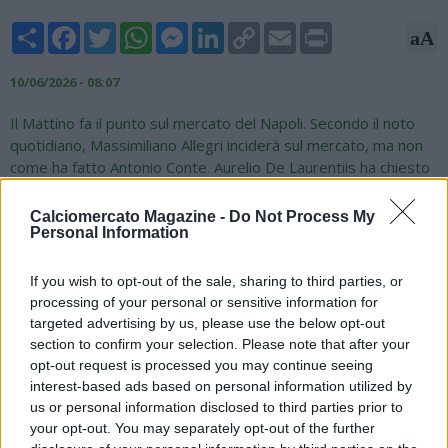
Share
Facebook
Twitter
WhatsApp
Messenger
LinkedIn
Copy
Email
Print
aA
Link
10/06/2026 - 08:07
Il Mattino fa il punto sul mercato del Napoli. Secondo il noto
quotidiano, Massimiliano Allegri inciderà sul mercato, ma non
come ha fatto Antonio Conte. Aurelio De Laurentiis ha chiesto
al promesso sposo degli azzurri di valutare prima bene
l'organico e prima di spendere i soldi. L'obiettivo è non
Calciomercato Magazine -
Do Not Process My
ripetere l'errore dello scorso anno (se così si può definire) di
Personal Information
comprare giocatori prima del ritiro "strapagandoli". Gli
acquisti, dunque, si sbloccheranno solo dal mese di agosto in
If you wish to opt-out of the sale, sharing to third parties, or
poi per una precisa scelta di tipo aziendale. Per le cessioni,
processing of your personal or sensitive information for
non si rispetterà questa tempistica, ma si proverà a snellire la
targeted advertising by us, please use the below opt-out
rosa praticamente da subito individuando quei calciatori che
section to confirm your selection. Please note that after your
non rientreranno nel progetto tecnico di Allegri il quale dovrà
opt-out request is processed you may continue seeing
obbligatoriamente però valutare tutti nei due ritiri di Dimaro e
interest-based ads based on personal information utilized by
us or personal information disclosed to third parties prior to
Castel di Sangro come chiesto dal presidente De Laurentiis.
your opt-out. You may separately opt-out of the further