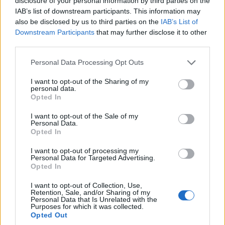
disclosure of your personal information by third parties on the
IAB’s list of downstream participants. This information may
also be disclosed by us to third parties on the
IAB’s List of
Downstream Participants
that may further disclose it to other
third parties.
Personal Data Processing Opt Outs
I want to opt-out of the Sharing of my
personal data.
Opted In
I want to opt-out of the Sale of my
Personal Data.
Opted In
I want to opt-out of processing my
VAI ALLA VERSIONE CLASSICA
Personal Data for Targeted Advertising.
Opted In
I want to opt-out of Collection, Use,
Retention, Sale, and/or Sharing of my
Personal Data that Is Unrelated with the
Purposes for which it was collected.
Il materiale (testo, foto e video) consultabile in questo portale è di nostra proprietà.
Opted Out
Alcune foto (screenshot) ed articoli presenti su "Calciomercato Magazine" sono in parte
giunti da internet, in quanto arrivati alla nostra attenzione attraverso regolari