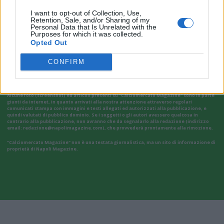
I want to opt-out of Collection, Use,
Retention, Sale, and/or Sharing of my
Personal Data that Is Unrelated with the
Purposes for which it was collected.
VAI ALLA VERSIONE CLASSICA
Opted Out
CONFIRM
Il materiale (testo, foto e video) consultabile in questo portale è di nostra proprietà.
Alcune foto (screenshot) ed articoli presenti su "Calciomercato Magazine" sono in parte
giunti da internet, in quanto arrivati alla nostra attenzione attraverso regolari
comunicati stampa con immagini e testi allegati ed autorizzati alla pubblicazione, e
quindi valutati di pubblico dominio. Se i soggetti o gli autori avessero qualcosa in
contrario alla pubblicazione, non avranno che da segnalarlo alla redazione (indirizzo
email:
redazione@napolimagazine.com
), che provvederà prontamente alla rimozione.
"Calciomercato Magazine" non è una testata giornalistica, ma un sito di informazione di
proprietà di Napoli Magazine.