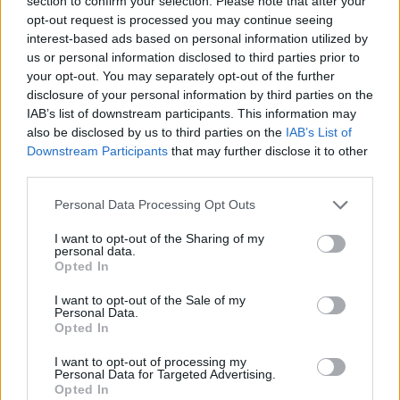
section to confirm your selection. Please note that after your
considerazione offerte soltanto a partire da una cifra
opt-out request is processed you may continue seeing
compresa tra i 50 e i 55 milioni. Una valutazione molto elevata
interest-based ads based on personal information utilized by
che potrebbe trasformare l’eventuale trasferimento del
us or personal information disclosed to third parties prior to
norvegese in una delle operazioni più costose della prossima
your opt-out. You may separately opt-out of the further
estate. Secondo le ultime indiscrezioni, la sfida più concreta al
disclosure of your personal information by third parties on the
momento potrebbe essere quella tra Napoli e Newcastle, con
IAB’s list of downstream participants. This information may
entrambe le società intenzionate a convincere il giocatore
also be disclosed by us to third parties on the
IAB’s List of
Downstream Participants
that may further disclose it to other
attraverso il progetto tecnico e sportivo proposto.
third parties.
Personal Data Processing Opt Outs
I want to opt-out of the Sharing of my
personal data.
Opted In
I want to opt-out of the Sale of my
Personal Data.
Opted In
I want to opt-out of processing my
Personal Data for Targeted Advertising.
Opted In