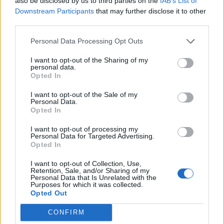
also be disclosed by us to third parties on the
IAB’s List of
Downstream Participants
that may further disclose it to other
third parties.
Personal Data Processing Opt Outs
I want to opt-out of the Sharing of my
personal data.
Opted In
I want to opt-out of the Sale of my
Personal Data.
Opted In
VAI ALLA VERSIONE CLASSICA
I want to opt-out of processing my
Personal Data for Targeted Advertising.
Opted In
I want to opt-out of Collection, Use,
Il materiale (testo, foto e video) consultabile in questo portale è di nostra proprietà.
Retention, Sale, and/or Sharing of my
Alcune foto (screenshot) ed articoli presenti su "Calciomercato Magazine" sono in parte
Personal Data that Is Unrelated with the
giunti da internet, in quanto arrivati alla nostra attenzione attraverso regolari
Purposes for which it was collected.
comunicati stampa con immagini e testi allegati ed autorizzati alla pubblicazione, e
quindi valutati di pubblico dominio. Se i soggetti o gli autori avessero qualcosa in
Opted Out
contrario alla pubblicazione, non avranno che da segnalarlo alla redazione (indirizzo
email:
redazione@napolimagazine.com
), che provvederà prontamente alla rimozione.
CONFIRM
"Calciomercato Magazine" non è una testata giornalistica, ma un sito di informazione di