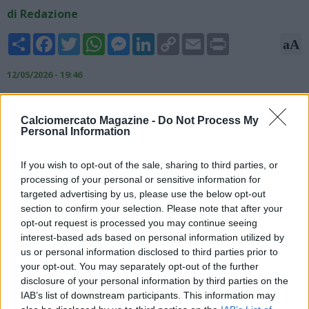
di Redazione
Share
Facebook
Twitter
WhatsApp
Messenger
LinkedIn
Copy
Email
Print
aA
Link
12/05/2026 - 19:46
Il giornalista ed esperto di mercao Ekrem Konur ha svelato
alcuni dettagli sul futuro del diensoe azzurro Juan Jeus. Stando
Calciomercato Magazine -
Do Not Process My
Personal Information
a quanto riportato, infatti, l'addio di Juan Jesus al Napoli
sembra ormai certo. Il difensore brasiliano ha un paio di
estimatori: sulle sue tracce, infatti, ci sarebbero lo Sporting
If you wish to opt-out of the sale, sharing to third parties, or
Lisbona in Liga Portugal e anche l'Atletico Mineiro. Anche altri
processing of your personal or sensitive information for
club brasiliani sembrano essere sulle sue tracce, ma al
targeted advertising by us, please use the below opt-out
momento alcuna trattativa sembra essere in via di
section to confirm your selection. Please note that after your
opt-out request is processed you may continue seeing
definizione.
interest-based ads based on personal information utilized by
us or personal information disclosed to third parties prior to
your opt-out. You may separately opt-out of the further
disclosure of your personal information by third parties on the
IAB’s list of downstream participants. This information may