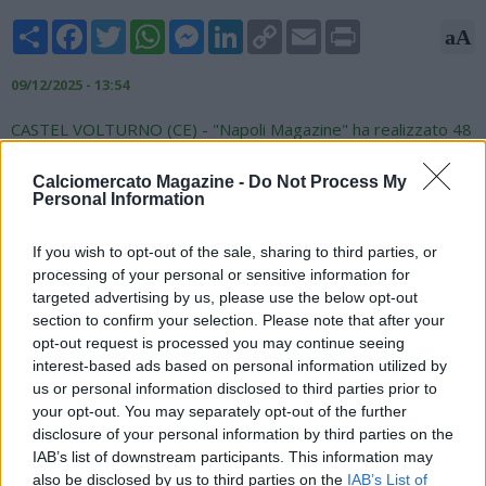
Share
Facebook
Twitter
WhatsApp
Messenger
LinkedIn
Copy
Email
Print
aA
Link
09/12/2025 - 13:54
CASTEL VOLTURNO (CE) - "Napoli Magazine" ha realizzato 48
Foto in HD in occasione dell'allenamento del Napoli, al centro
sportivo di Castel Volturno, alla vigilia della sfida di Champions
Calciomercato Magazine -
Do Not Process My
Personal Information
contro il Benfica. Lavoro a parte per Lukaku che ha salutato i
presenti con un: "Ci vediamo presto!". Ecco gli scatti di Pietro
Mosca.
If you wish to opt-out of the sale, sharing to third parties, or
processing of your personal or sensitive information for
targeted advertising by us, please use the below opt-out
section to confirm your selection. Please note that after your
opt-out request is processed you may continue seeing
interest-based ads based on personal information utilized by
us or personal information disclosed to third parties prior to
your opt-out. You may separately opt-out of the further
disclosure of your personal information by third parties on the
IAB’s list of downstream participants. This information may
also be disclosed by us to third parties on the
IAB’s List of