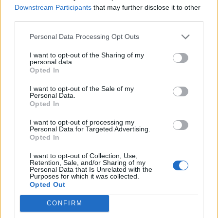
Downstream Participants
that may further disclose it to other
third parties.
Personal Data Processing Opt Outs
I want to opt-out of the Sharing of my
personal data.
Opted In
I want to opt-out of the Sale of my
Personal Data.
Opted In
VAI ALLA VERSIONE CLASSICA
I want to opt-out of processing my
Personal Data for Targeted Advertising.
Opted In
Il materiale (testo, foto e video) consultabile in questo portale è di nostra proprietà.
I want to opt-out of Collection, Use,
Alcune foto (screenshot) ed articoli presenti su "Calciomercato Magazine" sono in parte
Retention, Sale, and/or Sharing of my
giunti da internet, in quanto arrivati alla nostra attenzione attraverso regolari
Personal Data that Is Unrelated with the
comunicati stampa con immagini e testi allegati ed autorizzati alla pubblicazione, e
Purposes for which it was collected.
quindi valutati di pubblico dominio. Se i soggetti o gli autori avessero qualcosa in
Opted Out
contrario alla pubblicazione, non avranno che da segnalarlo alla redazione (indirizzo
email:
redazione@napolimagazine.com
), che provvederà prontamente alla rimozione.
CONFIRM
"Calciomercato Magazine" non è una testata giornalistica, ma un sito di informazione di
proprietà di Napoli Magazine.